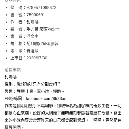
商品特色
相關說明
條 碼：9789571088372
【關於「AFTEE先享後付」】
ATM付款
AFTEE先享後付是「在收到商品之後才付款」的支付方式。 讓您購物簡單
書 號：7B000691
便利好安心！
作 者：甜咖啡
１．簡單：不需註冊會員、不需綁卡、不需儲值。
運送方式
繪 者：手刀葉;廢棄物少年
２．便利：只要手機號碼，簡訊認證，即可結帳。
３．安心：先確認商品／服務後，再付款。
書 系：浮文字
全家取貨付款
規 格：菊16開(25K)/膠裝
每筆NT$80，滿NT$500(含以上)免運費
【「AFTEE先享後付」結帳流程】
１．於結帳方式選擇「AFTEE先享後付」後，將跳轉至「AFTEE先享後付」
等 級：普遍級
付款後全家取貨
結帳頁面，進行簡訊認證並確認金額後，即可完成結帳。
上市日：2020/07/30
２．訂單成立數日內，您將收到繳費通知簡訊。
每筆NT$80，滿NT$500(含以上)免運費
３．收到繳費通知簡訊後14天內，點擊此簡訊中的連結，可透過四大超商／
銷售重點
ATM／網路銀行／等多元方式進行付款，方視為交易完成。
萊爾富取貨付款
※ 請注意：結帳手續完成當下不需立刻繳費，但若您需要取消訂單，請聯絡
甜咖啡
每筆NT$80，滿NT$500(含以上)免運費
購買商品的店家。未經商家同意取消之訂單仍視為有效，需透過AFTEE先享
性別：我想咖啡只有分甜度吧？
後付繳納相關費用。
興趣：埋梗吐嘈、寫小說、慢跑。
付款後萊爾富取貨
※ 交易是否成功請以「AFTEE先享後付 」之結帳頁面顯示為準，若有關於
是否繳費成功／繳費後需取消欲退款等相關疑問，請聯繫「AFTEE先享後付
FB粉絲團：facebook.com/8523as
每筆NT$80，滿NT$500(含以上)免運費
客戶支援中心」
https://netprotections.freshdesk.com/support/home
作者是個明明幾乎不喝咖啡，卻取筆名為甜咖啡的奇妙生物，一切
7-11取貨付款
都是心血來潮，設好的大綱幾乎無時無刻都隨著靈感在改變，寫出
【注意事項】
１．透過由恩沛科技股份有限公司提供之「AFTEE先享後付」服務完成之交
每筆NT$80，滿NT$500(含以上)免運費
來的小說內容常常連昨天的自己都會感到驚訝，「啊啊，竟然是這
易，需依本服務之必要範圍內提供個人資料，並將交易相關給付款項請求債
樣展開啊。」
權轉讓予恩沛科技股份有限公司。