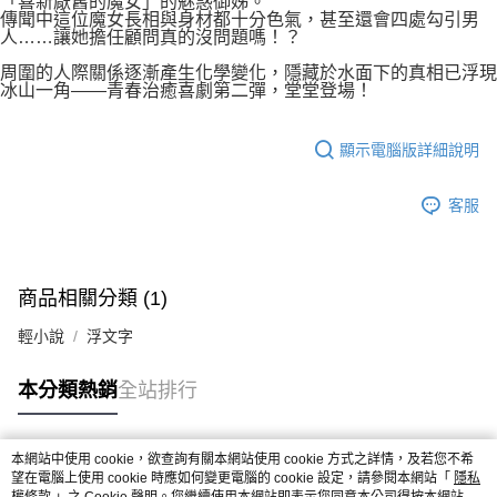
「喜新厭舊的魔女」的魅惑御姊。
傳聞中這位魔女長相與身材都十分色氣，甚至還會四處勾引男
人……讓她擔任顧問真的沒問題嗎！？
周圍的人際關係逐漸產生化學變化，隱藏於水面下的真相已浮現
冰山一角——青春治癒喜劇第二彈，堂堂登場！
顯示電腦版詳細說明
客服
商品相關分類 (1)
輕小說
浮文字
本分類熱銷
全站排行
本網站中使用 cookie，欲查詢有關本網站使用 cookie 方式之詳情，及若您不希
熱門標籤
望在電腦上使用 cookie 時應如何變更電腦的 cookie 設定，請參閱本網站「
隱私