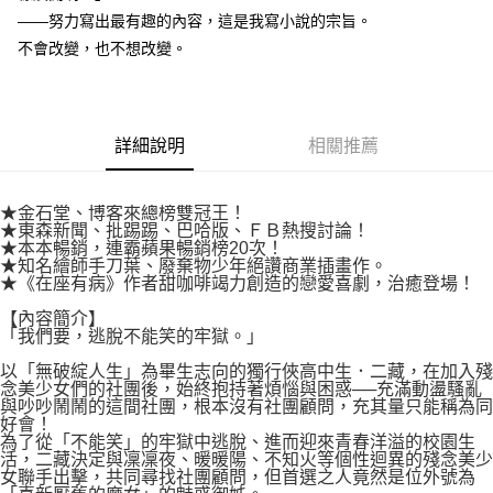
付款後7-11取貨
２．關於個人資料處理事宜，請瀏覽以下網址：
——努力寫出最有趣的內容，這是我寫小說的宗旨。
每筆NT$80，滿NT$500(含以上)免運費
https://aftee.tw/terms/#terms3
不會改變，也不想改變。
３．未成年的使用者請事先徵得法定代理人或監護人之同意方可使用
宅配
「AFTEE先享後付」，若未經同意申辦者引起之損失，本公司不負相關責
任。
每筆NT$100，滿NT$800(含以上)免運費
４．使用「AFTEE先享後付」時，將依據個別帳號之用戶狀況，依本公司即
時審查核予不同之上限額度；若仍有額度不足之情形，本公司將視審查結果
國家/地區配送
查看運費
詳細說明
相關推薦
請求用戶進行身份認證。
５．嚴禁一人註冊多個帳號或使用他人資訊註冊。若發現惡意使用之情形，
恩沛科技股份有限公司將有權停止該用戶之使用額度並採取法律行動。
★金石堂、博客來總榜雙冠王！
★東森新聞、批踢踢、巴哈版、ＦＢ熱搜討論！
★本本暢銷，連霸蘋果暢銷榜20次！
★知名繪師手刀葉、廢棄物少年絕讚商業插畫作。
★《在座有病》作者甜咖啡竭力創造的戀愛喜劇，治癒登場！
【內容簡介】
「我們要，逃脫不能笑的牢獄。」
以「無破綻人生」為畢生志向的獨行俠高中生．二藏，在加入殘
念美少女們的社團後，始終抱持著煩惱與困惑──充滿動盪騷亂
與吵吵鬧鬧的這間社團，根本沒有社團顧問，充其量只能稱為同
好會！
為了從「不能笑」的牢獄中逃脫、進而迎來青春洋溢的校園生
活，二藏決定與凜凜夜、暖暖陽、不知火等個性迴異的殘念美少
女聯手出擊，共同尋找社團顧問，但首選之人竟然是位外號為