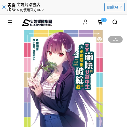
尖端網路書店
開啟APP
立刻使用官方APP
0
1
/
1