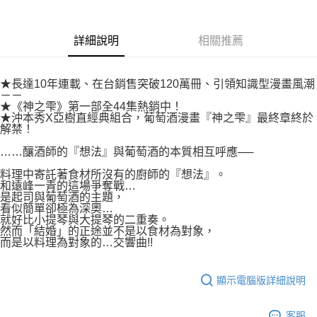
付款後7-11取貨
２．關於個人資料處理事宜，請瀏覽以下網址：
每筆NT$80，滿NT$500(含以上)免運費
https://aftee.tw/terms/#terms3
３．未成年的使用者請事先徵得法定代理人或監護人之同意方可使用
詳細說明
相關推薦
宅配
「AFTEE先享後付」，若未經同意申辦者引起之損失，本公司不負相關責
任。
每筆NT$100，滿NT$800(含以上)免運費
４．使用「AFTEE先享後付」時，將依據個別帳號之用戶狀況，依本公司即
★長達10年連載、在台銷售突破120萬冊、引領知識型漫畫風潮
時審查核予不同之上限額度；若仍有額度不足之情形，本公司將視審查結果
國家/地區配送
查看運費
－－
請求用戶進行身份認證。
★《神之雫》第一部全44集熱銷中！
５．嚴禁一人註冊多個帳號或使用他人資訊註冊。若發現惡意使用之情形，
★沖本秀X亞樹直經典組合，葡萄酒漫畫『神之雫』最終章終於
恩沛科技股份有限公司將有權停止該用戶之使用額度並採取法律行動。
解禁！
……釀酒師的『想法』與葡萄酒的本質相互呼應──
料理中寄託著食材所沒有的廚師的『想法』。
和遠峰一青的這場爭奪戰…
是起司與葡萄酒的主題，
看似簡單卻極為深奧…
就好比小提琴與大提琴的二重奏。
然而「結婚」的正途並不是以食材為對象，
而是以料理為對象的…交響曲!!
顯示電腦版詳細說明
客服