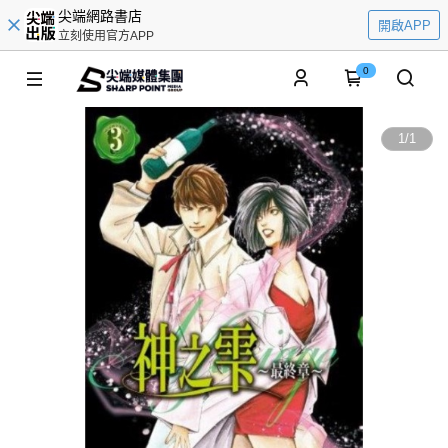
尖端網路書店
開啟APP
立刻使用官方APP
0
1
/
1