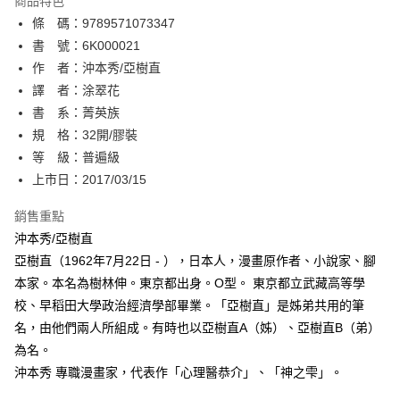
商品特色
相關說明
條 碼：9789571073347
【關於「AFTEE先享後付」】
ATM付款
AFTEE先享後付是「在收到商品之後才付款」的支付方式。 讓您購物簡單
書 號：6K000021
便利好安心！
作 者：沖本秀/亞樹直
１．簡單：不需註冊會員、不需綁卡、不需儲值。
運送方式
譯 者：涂翠花
２．便利：只要手機號碼，簡訊認證，即可結帳。
３．安心：先確認商品／服務後，再付款。
書 系：菁英族
全家取貨付款
規 格：32開/膠裝
每筆NT$80，滿NT$500(含以上)免運費
【「AFTEE先享後付」結帳流程】
１．於結帳方式選擇「AFTEE先享後付」後，將跳轉至「AFTEE先享後付」
等 級：普遍級
付款後全家取貨
結帳頁面，進行簡訊認證並確認金額後，即可完成結帳。
上市日：2017/03/15
２．訂單成立數日內，您將收到繳費通知簡訊。
每筆NT$80，滿NT$500(含以上)免運費
３．收到繳費通知簡訊後14天內，點擊此簡訊中的連結，可透過四大超商／
銷售重點
ATM／網路銀行／等多元方式進行付款，方視為交易完成。
萊爾富取貨付款
※ 請注意：結帳手續完成當下不需立刻繳費，但若您需要取消訂單，請聯絡
沖本秀/亞樹直
每筆NT$80，滿NT$500(含以上)免運費
購買商品的店家。未經商家同意取消之訂單仍視為有效，需透過AFTEE先享
亞樹直（1962年7月22日 - ），日本人，漫畫原作者、小說家、腳
後付繳納相關費用。
本家。本名為樹林伸。東京都出身。O型。 東京都立武藏高等學
付款後萊爾富取貨
※ 交易是否成功請以「AFTEE先享後付 」之結帳頁面顯示為準，若有關於
是否繳費成功／繳費後需取消欲退款等相關疑問，請聯繫「AFTEE先享後付
校、早稻田大學政治經濟學部畢業。「亞樹直」是姊弟共用的筆
每筆NT$80，滿NT$500(含以上)免運費
客戶支援中心」
https://netprotections.freshdesk.com/support/home
名，由他們兩人所組成。有時也以亞樹直A（姊）、亞樹直B（弟）
7-11取貨付款
為名。
【注意事項】
１．透過由恩沛科技股份有限公司提供之「AFTEE先享後付」服務完成之交
每筆NT$80，滿NT$500(含以上)免運費
沖本秀 專職漫畫家，代表作「心理醫恭介」、「神之雫」。
易，需依本服務之必要範圍內提供個人資料，並將交易相關給付款項請求債
權轉讓予恩沛科技股份有限公司。