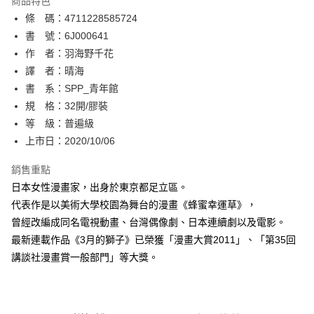
商品特色
相關說明
條 碼：4711228585724
【關於「AFTEE先享後付」】
ATM付款
AFTEE先享後付是「在收到商品之後才付款」的支付方式。 讓您購物簡單
書 號：6J000641
便利好安心！
作 者：羽海野千花
１．簡單：不需註冊會員、不需綁卡、不需儲值。
運送方式
譯 者：晴海
２．便利：只要手機號碼，簡訊認證，即可結帳。
３．安心：先確認商品／服務後，再付款。
書 系：SPP_青年館
全家取貨付款
規 格：32開/膠裝
每筆NT$80，滿NT$500(含以上)免運費
【「AFTEE先享後付」結帳流程】
１．於結帳方式選擇「AFTEE先享後付」後，將跳轉至「AFTEE先享後付」
等 級：普遍級
付款後全家取貨
結帳頁面，進行簡訊認證並確認金額後，即可完成結帳。
上市日：2020/10/06
２．訂單成立數日內，您將收到繳費通知簡訊。
每筆NT$80，滿NT$500(含以上)免運費
３．收到繳費通知簡訊後14天內，點擊此簡訊中的連結，可透過四大超商／
銷售重點
ATM／網路銀行／等多元方式進行付款，方視為交易完成。
萊爾富取貨付款
※ 請注意：結帳手續完成當下不需立刻繳費，但若您需要取消訂單，請聯絡
日本女性漫畫家，出身於東京都足立區。
每筆NT$80，滿NT$500(含以上)免運費
購買商品的店家。未經商家同意取消之訂單仍視為有效，需透過AFTEE先享
代表作是以美術大學校園為舞台的漫畫《蜂蜜幸運草》，
後付繳納相關費用。
曾經改編成同名電視動畫、台灣偶像劇、日本連續劇以及電影。
付款後萊爾富取貨
※ 交易是否成功請以「AFTEE先享後付 」之結帳頁面顯示為準，若有關於
是否繳費成功／繳費後需取消欲退款等相關疑問，請聯繫「AFTEE先享後付
最新連載作品《3月的獅子》已榮獲「漫畫大賞2011」、「第35回
每筆NT$80，滿NT$500(含以上)免運費
客戶支援中心」
https://netprotections.freshdesk.com/support/home
講談社漫畫賞一般部門」等大獎。
7-11取貨付款
【注意事項】
１．透過由恩沛科技股份有限公司提供之「AFTEE先享後付」服務完成之交
每筆NT$80，滿NT$500(含以上)免運費
易，需依本服務之必要範圍內提供個人資料，並將交易相關給付款項請求債
權轉讓予恩沛科技股份有限公司。