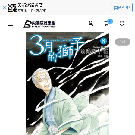
尖端網路書店
開啟APP
立刻使用官方APP
0
1
/
1