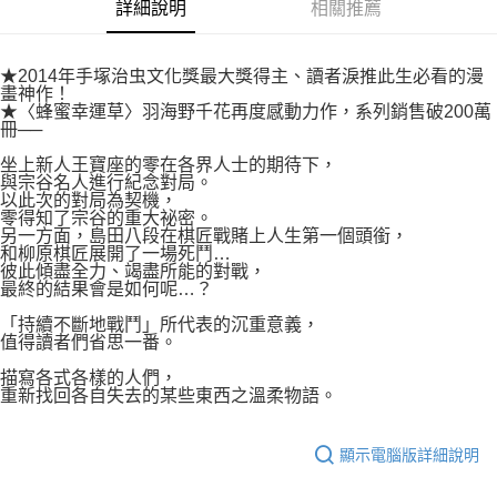
付款後7-11取貨
詳細說明
相關推薦
２．關於個人資料處理事宜，請瀏覽以下網址：
每筆NT$80，滿NT$500(含以上)免運費
https://aftee.tw/terms/#terms3
３．未成年的使用者請事先徵得法定代理人或監護人之同意方可使用
宅配
★2014年手塚治虫文化獎最大獎得主、讀者淚推此生必看的漫
「AFTEE先享後付」，若未經同意申辦者引起之損失，本公司不負相關責
畫神作！
任。
每筆NT$100，滿NT$800(含以上)免運費
★〈蜂蜜幸運草〉羽海野千花再度感動力作，系列銷售破200萬
４．使用「AFTEE先享後付」時，將依據個別帳號之用戶狀況，依本公司即
冊──
時審查核予不同之上限額度；若仍有額度不足之情形，本公司將視審查結果
國家/地區配送
查看運費
請求用戶進行身份認證。
坐上新人王寶座的零在各界人士的期待下，
５．嚴禁一人註冊多個帳號或使用他人資訊註冊。若發現惡意使用之情形，
與宗谷名人進行紀念對局。
恩沛科技股份有限公司將有權停止該用戶之使用額度並採取法律行動。
以此次的對局為契機，
零得知了宗谷的重大祕密。
另一方面，島田八段在棋匠戰賭上人生第一個頭銜，
和柳原棋匠展開了一場死鬥…
彼此傾盡全力、竭盡所能的對戰，
最終的結果會是如何呢…？
「持續不斷地戰鬥」所代表的沉重意義，
值得讀者們省思一番。
描寫各式各樣的人們，
重新找回各自失去的某些東西之溫柔物語。
顯示電腦版詳細說明