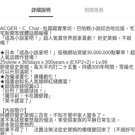
易，需依本服務之必要範圍內提供個人資料，並將交易相關給付款項請求債
權轉讓予恩沛科技股份有限公司。
付款後7-11取貨
詳細說明
相關推薦
２．關於個人資料處理事宜，請瀏覽以下網址：
每筆NT$80，滿NT$500(含以上)免運費
https://aftee.tw/terms/#terms3
３．未成年的使用者請事先徵得法定代理人或監護人之同意方可使用
宅配
ACGER、C_Chat - 批踢踢實業坊、巴哈輕小說綜合哈拉版、宅
「AFTEE先享後付」，若未經同意申辦者引起之損失，本公司不負相關責
宅新聞等媒體話題報導！
任。
每筆NT$100，滿NT$800(含以上)免運費
「成為小說家吧！」超人氣異世界居家喜劇！ 好史萊姆，不殺
４．使用「AFTEE先享後付」時，將依據個別帳號之用戶狀況，依本公司即
嗎？
時審查核予不同之上限額度；若仍有額度不足之情形，本公司將視審查結果
國家/地區配送
查看運費
請求用戶進行身份認證。
★日本「成為小說家吧！」投稿網站突破30,000,000點擊率！超
５．嚴禁一人註冊多個帳號或使用他人資訊註冊。若發現惡意使用之情形，
人氣話題作登場！
恩沛科技股份有限公司將有權停止該用戶之使用額度並採取法律行動。
25slime x 365days x 300years x (EXP2+2) = Lv.99
即使是史萊姆，每天平均打二十五隻，持續300年時間，等級也
可以升到滿呢！
★改編漫畫化！廣播劇化！
★插畫由知名人氣繪師紅緒擔當！
★超值收錄短篇x3：
「壯烈！旅館球技！」
「羅莎莉，卡在牆壁裡」
「萊卡感冒了」
【內容簡介】
持續狩獵史萊姆三百年，不知不覺中家人變多了。
差不多該放棄悠哉的慢活，享受與家族的平靜日常生活，
原本是這麼想的……
結果不得了！ 法露法無法從史萊姆的模樣變回來了（不過好可
愛）！