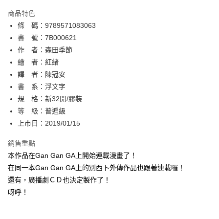
AFTEE先享後付
商品特色
相關說明
條 碼：9789571083063
【關於「AFTEE先享後付」】
ATM付款
AFTEE先享後付是「在收到商品之後才付款」的支付方式。 讓您購物簡單
書 號：7B000621
便利好安心！
作 者：森田季節
１．簡單：不需註冊會員、不需綁卡、不需儲值。
運送方式
繪 者：紅緒
２．便利：只要手機號碼，簡訊認證，即可結帳。
３．安心：先確認商品／服務後，再付款。
譯 者：陳冠安
全家取貨付款
書 系：浮文字
每筆NT$80，滿NT$500(含以上)免運費
【「AFTEE先享後付」結帳流程】
１．於結帳方式選擇「AFTEE先享後付」後，將跳轉至「AFTEE先享後付」
規 格：新32開/膠裝
付款後全家取貨
結帳頁面，進行簡訊認證並確認金額後，即可完成結帳。
等 級：普遍級
２．訂單成立數日內，您將收到繳費通知簡訊。
每筆NT$80，滿NT$500(含以上)免運費
上市日：2019/01/15
３．收到繳費通知簡訊後14天內，點擊此簡訊中的連結，可透過四大超商／
ATM／網路銀行／等多元方式進行付款，方視為交易完成。
萊爾富取貨付款
※ 請注意：結帳手續完成當下不需立刻繳費，但若您需要取消訂單，請聯絡
銷售重點
每筆NT$80，滿NT$500(含以上)免運費
購買商品的店家。未經商家同意取消之訂單仍視為有效，需透過AFTEE先享
本作品在Gan Gan GA上開始連載漫畫了！
後付繳納相關費用。
在同一本Gan Gan GA上的別西卜外傳作品也跟著連載囉！
付款後萊爾富取貨
※ 交易是否成功請以「AFTEE先享後付 」之結帳頁面顯示為準，若有關於
是否繳費成功／繳費後需取消欲退款等相關疑問，請聯繫「AFTEE先享後付
還有，廣播劇ＣＤ也決定製作了！
每筆NT$80，滿NT$500(含以上)免運費
客戶支援中心」
https://netprotections.freshdesk.com/support/home
呀呼！
7-11取貨付款
【注意事項】
１．透過由恩沛科技股份有限公司提供之「AFTEE先享後付」服務完成之交
每筆NT$80，滿NT$500(含以上)免運費