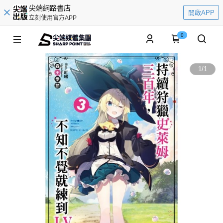
尖端網路書店
開啟APP
立刻使用官方APP
0
1
/
1