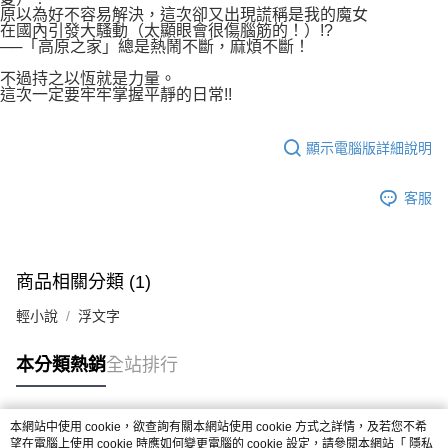
原以為好不容易解決，這次卻又出現謊稱是我的魔女
在國內引發大騷動（太顯眼會很傷腦筋的！）!?
──「高原之家」總是熱鬧不斷，麻煩不斷！
不過持之以恆就是力量。
這次一定要牢牢掌握平靜的日常!!
顯示電腦版詳細說明
客服
商品相關分類 (1)
輕小說
浮文字
本分類熱銷
全站排行
本網站中使用 cookie，欲查詢有關本網站使用 cookie 方式之詳情，及若您不希
熱門標籤
望在電腦上使用 cookie 時應如何變更電腦的 cookie 設定，請參閱本網站「
隱私