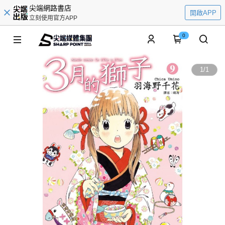
尖端網路書店
開啟APP
立刻使用官方APP
0
1
/
1