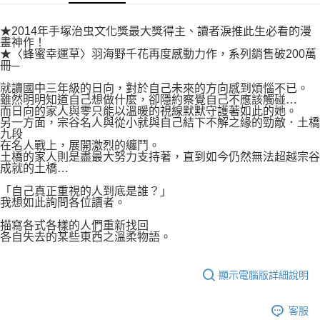
付款後7-11取貨
２．關於個人資料處理事宜，請瀏覽以下網址：
每筆NT$80，滿NT$500(含以上)免運費
https://aftee.tw/terms/#terms3
★2014年手塚治虫文化獎最大獎得主、讀者淚推此生必看的漫
３．未成年的使用者請事先徵得法定代理人或監護人之同意方可使用
畫神作！
宅配
「AFTEE先享後付」，若未經同意申辦者引起之損失，本公司不負相關責
★〈蜂蜜幸運草〉羽海野千花再度感動力作，系列銷售破200萬
任。
冊─
每筆NT$100，滿NT$800(含以上)免運費
４．使用「AFTEE先享後付」時，將依據個別帳號之用戶狀況，依本公司即
就讀國中三年級的日向，對於自己未來的方向感到煩惱不已。
時審查核予不同之上限額度；若仍有額度不足之情形，本公司將視審查結果
國家/地區配送
查看運費
雖然明明知道自己想做什麼，卻隱約察覺自己不應該觸碰…
請求用戶進行身份認證。
而日向的家人與零只能以溫暖的視線默默守護著如此的她。
５．嚴禁一人註冊多個帳號或使用他人資訊註冊。若發現惡意使用之情形，
另一方面，宗谷名人與從小就與自己結下不解之緣的勁敵．土橋
恩沛科技股份有限公司將有權停止該用戶之使用額度並採取法律行動。
九段
在名人戰上，展開激烈的纏鬥。
土橋的家人則是盡最大努力支持著，直到如今仍然無法超越宗谷
成就的土橋…
「自己真正重視的人到底是誰？」
我想如此詢問各位讀者。
描寫各式各樣的人們重新找回
各自失去的某些東西之溫柔物語。
顯示電腦版詳細說明
客服