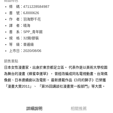
商品特色
相關說明
條 碼：4711228584987
【關於「AFTEE先享後付」】
ATM付款
AFTEE先享後付是「在收到商品之後才付款」的支付方式。 讓您購物簡單
書 號：6J000626
便利好安心！
作 者：羽海野千花
１．簡單：不需註冊會員、不需綁卡、不需儲值。
運送方式
譯 者：晴海
２．便利：只要手機號碼，簡訊認證，即可結帳。
３．安心：先確認商品／服務後，再付款。
書 系：SPP_青年館
全家取貨付款
規 格：32開/膠裝
每筆NT$80，滿NT$500(含以上)免運費
【「AFTEE先享後付」結帳流程】
１．於結帳方式選擇「AFTEE先享後付」後，將跳轉至「AFTEE先享後付」
等 級：普遍級
付款後全家取貨
結帳頁面，進行簡訊認證並確認金額後，即可完成結帳。
上市日：2020/08/06
２．訂單成立數日內，您將收到繳費通知簡訊。
每筆NT$80，滿NT$500(含以上)免運費
３．收到繳費通知簡訊後14天內，點擊此簡訊中的連結，可透過四大超商／
銷售重點
ATM／網路銀行／等多元方式進行付款，方視為交易完成。
萊爾富取貨付款
※ 請注意：結帳手續完成當下不需立刻繳費，但若您需要取消訂單，請聯絡
日本女性漫畫家，出身於東京都足立區。 代表作是以美術大學校園
每筆NT$80，滿NT$500(含以上)免運費
購買商品的店家。未經商家同意取消之訂單仍視為有效，需透過AFTEE先享
為舞台的漫畫《蜂蜜幸運草》， 曾經改編成同名電視動畫、台灣偶
後付繳納相關費用。
像劇、日本連續劇以及電影。 最新連載作品《3月的獅子》已榮獲
付款後萊爾富取貨
※ 交易是否成功請以「AFTEE先享後付 」之結帳頁面顯示為準，若有關於
是否繳費成功／繳費後需取消欲退款等相關疑問，請聯繫「AFTEE先享後付
「漫畫大賞2011」、 「第35回講談社漫畫賞一般部門」等大獎。
每筆NT$80，滿NT$500(含以上)免運費
客戶支援中心」
https://netprotections.freshdesk.com/support/home
7-11取貨付款
【注意事項】
１．透過由恩沛科技股份有限公司提供之「AFTEE先享後付」服務完成之交
每筆NT$80，滿NT$500(含以上)免運費
易，需依本服務之必要範圍內提供個人資料，並將交易相關給付款項請求債
詳細說明
相關推薦
權轉讓予恩沛科技股份有限公司。