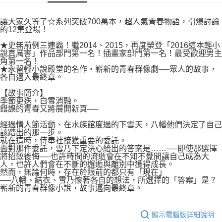
付款後7-11取貨
２．關於個人資料處理事宜，請瀏覽以下網址：
每筆NT$80，滿NT$500(含以上)免運費
https://aftee.tw/terms/#terms3
讓大家久等了☆系列突破700萬本，超人氣青春物語，引爆討論
３．未成年的使用者請事先徵得法定代理人或監護人之同意方可使用
的12集登場！
宅配
「AFTEE先享後付」，若未經同意申辦者引起之損失，本公司不負相關責
任。
★史無前例三連霸！繼2014、2015，再度榮登「2016這本輕小
每筆NT$100，滿NT$800(含以上)免運費
４．使用「AFTEE先享後付」時，將依據個別帳號之用戶狀況，依本公司即
說真厲害」作品部門第一名！插畫家部門第一名！最受歡迎男主
角第一名！
時審查核予不同之上限額度；若仍有額度不足之情形，本公司將視審查結果
國家/地區配送
查看運費
★永留輕小說殿堂的名作‧嶄新的青春群像劇──眾人的故事，
請求用戶進行身份認證。
各自邁入最終章。
５．嚴禁一人註冊多個帳號或使用他人資訊註冊。若發現惡意使用之情形，
恩沛科技股份有限公司將有權停止該用戶之使用額度並採取法律行動。
【故事簡介】
季節更迭，白雪消融。
錯誤的青春又將展開新頁──
經過情人節活動、在水族館度過的下雪天，八幡他們決定了自己
該踏出的那一步。
就在這時，侍奉社接獲重要的委託。
面對那件委託，雪乃下定決心給出的答案是……──即使那選擇
將招致後悔──也許時間的流逝會在不知不覺間讓自己成為大
人，也許人們會在不斷的邂逅與離別中獲得成長。
然而，無論何時，存在於眼前的都只有「現在」
──八幡、結衣、雪乃懷著各自的想法，所選擇的「答案」是？
嶄新的青春群像小說，故事邁向最終章。
顯示電腦版詳細說明