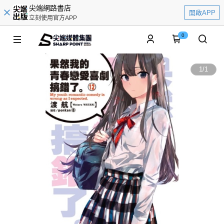
尖端網路書店
開啟APP
立刻使用官方APP
0
1
/
1