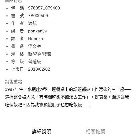
商品特色
相關說明
條 碼：9789571079400
【關於「AFTEE先享後付」】
ATM付款
AFTEE先享後付是「在收到商品之後才付款」的支付方式。 讓您購物簡單
書 號：7B000509
便利好安心！
作 者：渡航
１．簡單：不需註冊會員、不需綁卡、不需儲值。
運送方式
繪 者：ponkan⑧
２．便利：只要手機號碼，簡訊認證，即可結帳。
３．安心：先確認商品／服務後，再付款。
譯 者：Runoka
全家取貨付款
書 系：浮文字
每筆NT$80，滿NT$500(含以上)免運費
【「AFTEE先享後付」結帳流程】
１．於結帳方式選擇「AFTEE先享後付」後，將跳轉至「AFTEE先享後付」
規 格：新32開/膠裝
付款後全家取貨
結帳頁面，進行簡訊認證並確認金額後，即可完成結帳。
等 級：普遍級
２．訂單成立數日內，您將收到繳費通知簡訊。
每筆NT$80，滿NT$500(含以上)免運費
上市日：2018/02/02
３．收到繳費通知簡訊後14天內，點擊此簡訊中的連結，可透過四大超商／
ATM／網路銀行／等多元方式進行付款，方視為交易完成。
萊爾富取貨付款
※ 請注意：結帳手續完成當下不需立刻繳費，但若您需要取消訂單，請聯絡
銷售重點
每筆NT$80，滿NT$500(含以上)免運費
購買商品的店家。未經商家同意取消之訂單仍視為有效，需透過AFTEE先享
1987年生。水瓶座A型。連餐桌上的話題都被工作污染的三十歲──
後付繳納相關費用。
這樣寫會被人念「有時間吃飯不如滾去工作」，好哀桑。至少讓我
付款後萊爾富取貨
※ 交易是否成功請以「AFTEE先享後付 」之結帳頁面顯示為準，若有關於
是否繳費成功／繳費後需取消欲退款等相關疑問，請聯繫「AFTEE先享後付
吃個飯吧。因為我寧願餓肚子也想吃飯飯……
每筆NT$80，滿NT$500(含以上)免運費
客戶支援中心」
https://netprotections.freshdesk.com/support/home
7-11取貨付款
【注意事項】
１．透過由恩沛科技股份有限公司提供之「AFTEE先享後付」服務完成之交
每筆NT$80，滿NT$500(含以上)免運費
易，需依本服務之必要範圍內提供個人資料，並將交易相關給付款項請求債
詳細說明
相關推薦
權轉讓予恩沛科技股份有限公司。