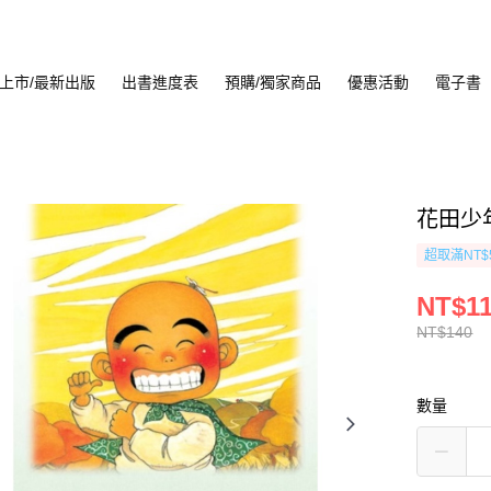
上市/最新出版
出書進度表
預購/獨家商品
優惠活動
電子書
花田少年
超取滿NT$
NT$1
NT$140
數量