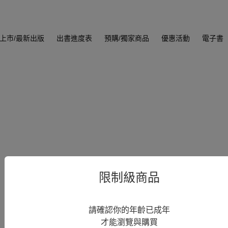
上市/最新出版
出書進度表
預購/獨家商品
優惠活動
電子書
限制級商品
請確認你的年齡已成年
才能瀏覽與購買