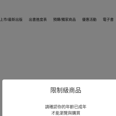
上市/最新出版
出書進度表
預購/獨家商品
優惠活動
電子書
限制級商品
請確認你的年齡已成年
才能瀏覽與購買