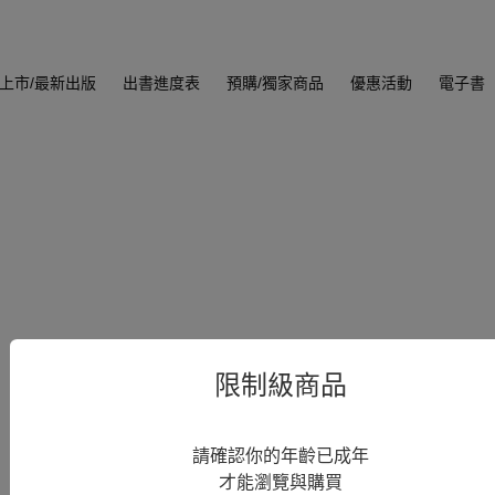
上市/最新出版
出書進度表
預購/獨家商品
優惠活動
電子書
限制級商品
請確認你的年齡已成年
才能瀏覽與購買