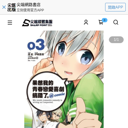
尖端網路書店
開啟APP
立刻使用官方APP
0
1
/
1