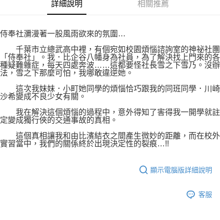
付款後7-11取貨
詳細說明
相關推薦
２．關於個人資料處理事宜，請瀏覽以下網址：
每筆NT$80，滿NT$500(含以上)免運費
https://aftee.tw/terms/#terms3
３．未成年的使用者請事先徵得法定代理人或監護人之同意方可使用
宅配
侍奉社瀰漫著一股風雨欲來的氛圍…
「AFTEE先享後付」，若未經同意申辦者引起之損失，本公司不負相關責
任。
每筆NT$100，滿NT$800(含以上)免運費
千葉市立總武高中裡，有個宛如校園煩惱諮詢室的神祕社團
４．使用「AFTEE先享後付」時，將依據個別帳號之用戶狀況，依本公司即
「侍奉社」。我．比企谷八幡身為社員，為了解決找上門來的各
時審查核予不同之上限額度；若仍有額度不足之情形，本公司將視審查結果
國家/地區配送
查看運費
種疑難雜症，每天四處奔波……這都要怪社長雪之下雪乃。沒辦
請求用戶進行身份認證。
法，雪之下那麼可怕，我哪敢違逆她。
５．嚴禁一人註冊多個帳號或使用他人資訊註冊。若發現惡意使用之情形，
恩沛科技股份有限公司將有權停止該用戶之使用額度並採取法律行動。
這次我妹妹．小町她同學的煩惱恰巧跟我的同班同學．川崎
沙希變成不良少女有關。
我在解決這個煩惱的過程中，意外得知了害得我一開學就註
定變成獨行俠的交通事故的真相。
這個真相讓我和由比濱結衣之間產生微妙的距離，而在校外
實習當中，我們的關係終於出現決定性的裂痕…!!
顯示電腦版詳細說明
客服