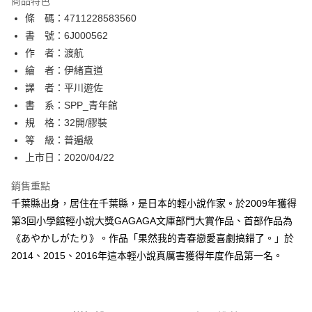
商品特色
相關說明
條 碼：4711228583560
【關於「AFTEE先享後付」】
ATM付款
AFTEE先享後付是「在收到商品之後才付款」的支付方式。 讓您購物簡單
書 號：6J000562
便利好安心！
作 者：渡航
１．簡單：不需註冊會員、不需綁卡、不需儲值。
運送方式
繪 者：伊緒直道
２．便利：只要手機號碼，簡訊認證，即可結帳。
３．安心：先確認商品／服務後，再付款。
譯 者：平川遊佐
全家取貨付款
書 系：SPP_青年館
每筆NT$80，滿NT$500(含以上)免運費
【「AFTEE先享後付」結帳流程】
１．於結帳方式選擇「AFTEE先享後付」後，將跳轉至「AFTEE先享後付」
規 格：32開/膠裝
付款後全家取貨
結帳頁面，進行簡訊認證並確認金額後，即可完成結帳。
等 級：普遍級
２．訂單成立數日內，您將收到繳費通知簡訊。
每筆NT$80，滿NT$500(含以上)免運費
上市日：2020/04/22
３．收到繳費通知簡訊後14天內，點擊此簡訊中的連結，可透過四大超商／
ATM／網路銀行／等多元方式進行付款，方視為交易完成。
萊爾富取貨付款
※ 請注意：結帳手續完成當下不需立刻繳費，但若您需要取消訂單，請聯絡
銷售重點
每筆NT$80，滿NT$500(含以上)免運費
購買商品的店家。未經商家同意取消之訂單仍視為有效，需透過AFTEE先享
千葉縣出身，居住在千葉縣，是日本的輕小說作家。於2009年獲得
後付繳納相關費用。
第3回小學館輕小說大獎GAGAGA文庫部門大賞作品、首部作品為
付款後萊爾富取貨
※ 交易是否成功請以「AFTEE先享後付 」之結帳頁面顯示為準，若有關於
是否繳費成功／繳費後需取消欲退款等相關疑問，請聯繫「AFTEE先享後付
《あやかしがたり》。作品「果然我的青春戀愛喜劇搞錯了。」於
每筆NT$80，滿NT$500(含以上)免運費
客戶支援中心」
https://netprotections.freshdesk.com/support/home
2014、2015、2016年這本輕小說真厲害獲得年度作品第一名。
7-11取貨付款
【注意事項】
１．透過由恩沛科技股份有限公司提供之「AFTEE先享後付」服務完成之交
每筆NT$80，滿NT$500(含以上)免運費
易，需依本服務之必要範圍內提供個人資料，並將交易相關給付款項請求債
權轉讓予恩沛科技股份有限公司。