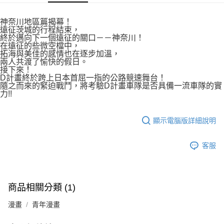
付款後7-11取貨
２．關於個人資料處理事宜，請瀏覽以下網址：
每筆NT$80，滿NT$500(含以上)免運費
https://aftee.tw/terms/#terms3
神奈川地區篇揭幕！
３．未成年的使用者請事先徵得法定代理人或監護人之同意方可使用
遠征茨城的行程結束，
宅配
「AFTEE先享後付」，若未經同意申辦者引起之損失，本公司不負相關責
終於邁向下一個遠征的關口－－神奈川！
任。
在遠征的些微空檔中，
每筆NT$100，滿NT$800(含以上)免運費
４．使用「AFTEE先享後付」時，將依據個別帳號之用戶狀況，依本公司即
拓海與美佳的感情也在逐步加溫，
兩人共渡了愉快的假日。
時審查核予不同之上限額度；若仍有額度不足之情形，本公司將視審查結果
國家/地區配送
查看運費
接下來！
請求用戶進行身份認證。
D計畫終於跨上日本首屈一指的公路競速舞台！
５．嚴禁一人註冊多個帳號或使用他人資訊註冊。若發現惡意使用之情形，
隨之而來的緊迫戰鬥，將考驗D計畫車隊是否具備一流車隊的實
恩沛科技股份有限公司將有權停止該用戶之使用額度並採取法律行動。
力!!
顯示電腦版詳細說明
客服
商品相關分類 (1)
漫畫
青年漫畫