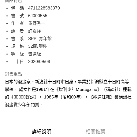
商品特色
相關說明
條 碼：4711228583379
【關於「AFTEE先享後付」】
ATM付款
AFTEE先享後付是「在收到商品之後才付款」的支付方式。 讓您購物簡單
書 號：6J000555
便利好安心！
作 者：重野秀一
１．簡單：不需註冊會員、不需綁卡、不需儲值。
運送方式
譯 者：許嘉祥
２．便利：只要手機號碼，簡訊認證，即可結帳。
３．安心：先確認商品／服務後，再付款。
書 系：SPP_青年館
全家取貨付款
規 格：32開/膠裝
每筆NT$80，滿NT$500(含以上)免運費
【「AFTEE先享後付」結帳流程】
１．於結帳方式選擇「AFTEE先享後付」後，將跳轉至「AFTEE先享後付」
等 級：普遍級
付款後全家取貨
結帳頁面，進行簡訊認證並確認金額後，即可完成結帳。
上市日：2020/09/08
２．訂單成立數日內，您將收到繳費通知簡訊。
每筆NT$80，滿NT$500(含以上)免運費
３．收到繳費通知簡訊後14天內，點擊此簡訊中的連結，可透過四大超商／
銷售重點
ATM／網路銀行／等多元方式進行付款，方視為交易完成。
萊爾富取貨付款
※ 請注意：結帳手續完成當下不需立刻繳費，但若您需要取消訂單，請聯絡
日本的漫畫家。新潟縣十日町市出身，畢業於新潟縣立十日町高等
每筆NT$80，滿NT$500(含以上)免運費
購買商品的店家。未經商家同意取消之訂單仍視為有效，需透過AFTEE先享
學校。 處女作是1981年在《增刊少年Managzine》（講談社）連載
後付繳納相關費用。
的《好調》。 1985年（昭和60年），《極速狂飆》獲講談社
付款後萊爾富取貨
※ 交易是否成功請以「AFTEE先享後付 」之結帳頁面顯示為準，若有關於
是否繳費成功／繳費後需取消欲退款等相關疑問，請聯繫「AFTEE先享後付
漫畫賞少年部門賞。
每筆NT$80，滿NT$500(含以上)免運費
客戶支援中心」
https://netprotections.freshdesk.com/support/home
7-11取貨付款
【注意事項】
１．透過由恩沛科技股份有限公司提供之「AFTEE先享後付」服務完成之交
每筆NT$80，滿NT$500(含以上)免運費
易，需依本服務之必要範圍內提供個人資料，並將交易相關給付款項請求債
詳細說明
相關推薦
權轉讓予恩沛科技股份有限公司。