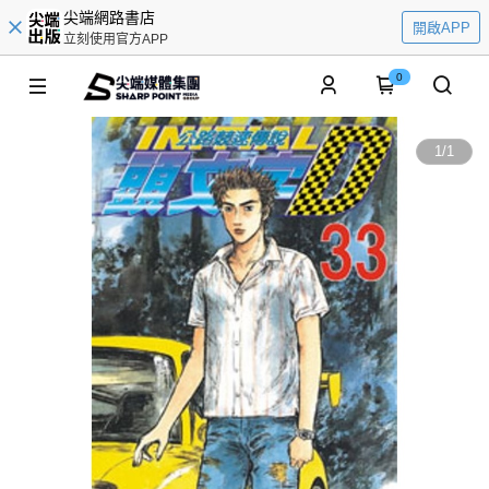
尖端網路書店
開啟APP
立刻使用官方APP
0
1
/
1