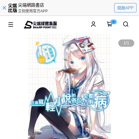
尖端網路書店
開啟APP
立刻使用官方APP
0
1
/
1