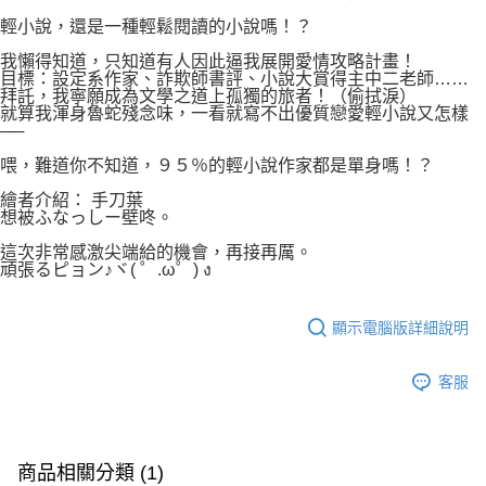
輕小說，還是一種輕鬆閱讀的小說嗎！？
我懶得知道，只知道有人因此逼我展開愛情攻略計畫！
目標：設定系作家、詐欺師書評、小說大賞得主中二老師……
拜託，我寧願成為文學之道上孤獨的旅者！（偷拭淚）
就算我渾身魯蛇殘念味，一看就寫不出優質戀愛輕小說又怎樣
──
喂，難道你不知道，９５％的輕小說作家都是單身嗎！？
繪者介紹： 手刀葉
想被ふなっしー壁咚。
這次非常感激尖端給的機會，再接再厲。
頑張るピョン♪ヾ( ゜.ω゜) ง
顯示電腦版詳細說明
客服
商品相關分類 (1)