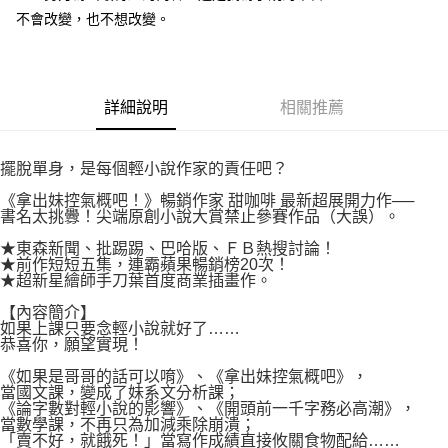
付款後7-11取貨
２．關於個人資料處理事宜，請瀏覽以下網址：
不會改變，也不想改變。
每筆NT$80，滿NT$500(含以上)免運費
https://aftee.tw/terms/#terms3
３．未成年的使用者請事先徵得法定代理人或監護人之同意方可使用
宅配
「AFTEE先享後付」，若未經同意申辦者引起之損失，本公司不負相關責
任。
每筆NT$100，滿NT$800(含以上)免運費
４．使用「AFTEE先享後付」時，將依據個別帳號之用戶狀況，依本公司即
詳細說明
相關推薦
時審查核予不同之上限額度；若仍有額度不足之情形，本公司將視審查結果
國家/地區配送
查看運費
請求用戶進行身份認證。
５．嚴禁一人註冊多個帳號或使用他人資訊註冊。若發現惡意使用之情形，
擺脫單身，是每個輕小說作家的責任吧？
恩沛科技股份有限公司將有權停止該用戶之使用額度並採取法律行動。
《拿出妹控氣概吧！》暢銷作家 甜咖啡 最新超展開力作──
書名太挑釁！尖端原創小說大賞禁止參賽作品（大誤）。
★東森新聞、批踢踢、巴哈版、ＦＢ熱搜討論！
★前作短短五集，連霸蘋果暢銷榜20次！
★超新星繪師手刀葉首度商業插畫作。
【內容簡介】
如果上課只要念輕小說就好了……
恭喜你，願望實現！
《如果是哥哥的話可以唷》、《拿出妹控氣概吧》，
當國文課，變成了妹系文分析課；
《論字數對輕小說的影響》、《開頭前一千字務必高潮》，
當數學課，不再只為加減乘除崩潰；
「賣不好，就餓死！」當寫作成績直接攸關食物配給……