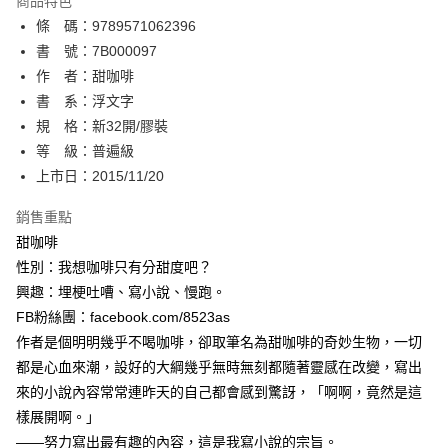
商品特色
相關說明
條 碼：9789571062396
【關於「AFTEE先享後付」】
ATM付款
AFTEE先享後付是「在收到商品之後才付款」的支付方式。 讓您購物簡單
書 號：7B000097
便利好安心！
作 者：甜咖啡
１．簡單：不需註冊會員、不需綁卡、不需儲值。
運送方式
書 系：浮文字
２．便利：只要手機號碼，簡訊認證，即可結帳。
３．安心：先確認商品／服務後，再付款。
規 格：新32開/膠裝
全家取貨付款
等 級：普遍級
每筆NT$80，滿NT$500(含以上)免運費
【「AFTEE先享後付」結帳流程】
１．於結帳方式選擇「AFTEE先享後付」後，將跳轉至「AFTEE先享後付」
上市日：2015/11/20
付款後全家取貨
結帳頁面，進行簡訊認證並確認金額後，即可完成結帳。
２．訂單成立數日內，您將收到繳費通知簡訊。
銷售重點
每筆NT$80，滿NT$500(含以上)免運費
３．收到繳費通知簡訊後14天內，點擊此簡訊中的連結，可透過四大超商／
甜咖啡
ATM／網路銀行／等多元方式進行付款，方視為交易完成。
萊爾富取貨付款
※ 請注意：結帳手續完成當下不需立刻繳費，但若您需要取消訂單，請聯絡
性別：我想咖啡只有分甜度吧？
每筆NT$80，滿NT$500(含以上)免運費
購買商品的店家。未經商家同意取消之訂單仍視為有效，需透過AFTEE先享
興趣：埋梗吐嘈、寫小說、慢跑。
後付繳納相關費用。
FB粉絲團：facebook.com/8523as
付款後萊爾富取貨
※ 交易是否成功請以「AFTEE先享後付 」之結帳頁面顯示為準，若有關於
是否繳費成功／繳費後需取消欲退款等相關疑問，請聯繫「AFTEE先享後付
作者是個明明幾乎不喝咖啡，卻取筆名為甜咖啡的奇妙生物，一切
每筆NT$80，滿NT$500(含以上)免運費
客戶支援中心」
https://netprotections.freshdesk.com/support/home
都是心血來潮，設好的大綱幾乎無時無刻都隨著靈感在改變，寫出
7-11取貨付款
來的小說內容常常連昨天的自己都會感到驚訝，「啊啊，竟然是這
【注意事項】
１．透過由恩沛科技股份有限公司提供之「AFTEE先享後付」服務完成之交
每筆NT$80，滿NT$500(含以上)免運費
樣展開啊。」
易，需依本服務之必要範圍內提供個人資料，並將交易相關給付款項請求債
——努力寫出最有趣的內容，這是我寫小說的宗旨。
權轉讓予恩沛科技股份有限公司。