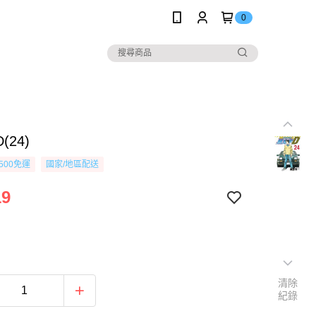
0
(24)
500免運
國家/地區配送
19
清除
紀錄