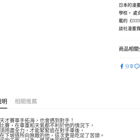
付款後全
２．訂單
日本的漫
３．收到繳
每筆NT$8
學校。 處
／ATM／
※ 請注意
載的《
萊爾富取
絡購買商品
談社漫畫
先享後付
每筆NT$8
※ 交易是
是否繳費成
付款後萊
付客戶支
商品相關分
每筆NT$8
【注意事
漫畫
青
7-11取貨
１．透過由
分享
交易，需
每筆NT$8
求債權轉
２．關於
付款後7-1
https://aft
每筆NT$8
３．未成
「AFTE
說明
相關推薦
宅配
任。
４．使用「
每筆NT$1
即時審查
結果請求
天才賽車手拓海，也會遇到對手！
國家/地區
比賽，在車重和天氣都不利於他的情況下，
５．嚴禁
須用盡全力，才能緊緊追在對手車後，
形，恩沛
在下坡道所向無敵的他，這次更是吃足了苦頭。
動。