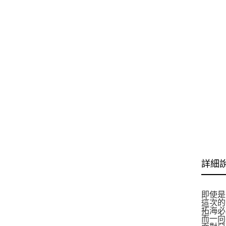
詳細
即使是
這次的
拓海必
而一向