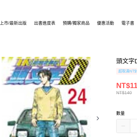
上市/最新出版
出書進度表
預購/獨家商品
優惠活動
電子書
頭文字D
超取滿NT$
NT$1
NT$140
數量