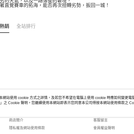
劣的天氣，以及一路落後的窘境，
著直覺賽車的拓海，能否再次扭轉劣勢，扳回一城！
熱銷
全站排行
本網站使用 cookie 方式之詳情，及若您不希望在電腦上使用 cookie 時應如何變更電腦的
」之 Cookie 聲明。您繼續使用本網站即表示您同意本公司得按本網站使用條款之 Coo
關於我們
客服資訊
品牌故事
購物說明
商店簡介
客服留言
隱私權及網站使用條款
會員權益聲明