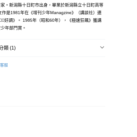
家取貨
成立數日內，您將收到繳費通知簡訊。
畫家。新潟縣十日町市出身，畢業於新潟縣立十日町高等
費通知簡訊後14天內，點擊此簡訊中的連結，可透過四大超商
0，滿NT$500(含以上)免運費
女作是1981年在《增刊少年Managzine》（講談社）連
網路銀行／等多元方式進行付款，方視為交易完成。
：結帳手續完成當下不需立刻繳費，但若您需要取消訂單，請聯
好調》。 1985年（昭和60年），《極速狂飆》獲講
貨付款
的店家。未經商家同意取消之訂單仍視為有效，需透過AFTEE
賞少年部門賞。
繳納相關費用。
0，滿NT$500(含以上)免運費
否成功請以「AFTEE先享後付 」之結帳頁面顯示為準，若有關於
功／繳費後需取消欲退款等相關疑問，請聯繫「AFTEE先享後
爾富取貨
援中心」
https://netprotections.freshdesk.com/support/home
類 (1)
0，滿NT$500(含以上)免運費
項】
年漫畫
付款
恩沛科技股份有限公司提供之「AFTEE先享後付」服務完成之
客服
依本服務之必要範圍內提供個人資料，並將交易相關給付款項請
0，滿NT$500(含以上)免運費
讓予恩沛科技股份有限公司。
個人資料處理事宜，請瀏覽以下網址：
1取貨
ee.tw/terms/#terms3
0，滿NT$500(含以上)免運費
年的使用者請事先徵得法定代理人或監護人之同意方可使用
E先享後付」，若未經同意申辦者引起之損失，本公司不負相關責
AFTEE先享後付」時，將依據個別帳號之用戶狀況，依本公司
00，滿NT$800(含以上)免運費
核予不同之上限額度；若仍有額度不足之情形，本公司將視審查
用戶進行身份認證。
配送
查看運費
一人註冊多個帳號或使用他人資訊註冊。若發現惡意使用之情
科技股份有限公司將有權停止該用戶之使用額度並採取法律行