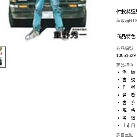
付款與運
超取滿NT$
付款方式
商品特色
信用卡一
商品編號
10051629
超商取貨
商品特色
AFTEE先
條 碼：4
相關說明
書 號：
【關於「A
作 者
ATM付款
AFTEE
便利好安
譯 者
１．簡單
書 系
２．便利
運送方式
規 格：
３．安心
等 級
全家取貨
【「AFT
上市日：2
每筆NT$8
１．於結帳
付」結帳
銷售重點