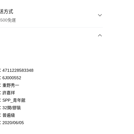
送方式
500免運
次付款
付款
享後付
711228583348
6J000552
FTEE先享後付」】
：重野秀一
先享後付是「在收到商品之後才付款」的支付方式。 讓您購物簡單
心！
：許嘉祥
：不需註冊會員、不需綁卡、不需儲值。
：SPP_青年館
：只要手機號碼，簡訊認證，即可結帳。
32開/膠裝
：先確認商品／服務後，再付款。
：普遍級
付款
EE先享後付」結帳流程】
020/06/05
0，滿NT$500(含以上)免運費
方式選擇「AFTEE先享後付」後，將跳轉至「AFTEE先享後
頁面，進行簡訊認證並確認金額後，即可完成結帳。