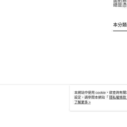
面對惡
總是憑
本分類
本網站中使用 cookie，欲查詢有關
設定，請參閱本網站「
隱私權條款
使用 cookie。
了解更多 >