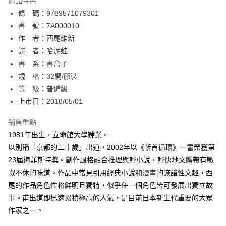
商品特色
相關說明
條 碼：9789571079301
【關於「AFTEE先享後付」】
ATM付款
AFTEE先享後付是「在收到商品之後才付款」的支付方式。 讓您購物簡單
書 號：7A000010
便利好安心！
作 者：西尾維新
１．簡單：不需註冊會員、不需綁卡、不需儲值。
運送方式
譯 者：哈泥蛙
２．便利：只要手機號碼，簡訊認證，即可結帳。
３．安心：先確認商品／服務後，再付款。
書 系：書盒子
全家取貨付款
規 格：32開/膠裝
每筆NT$80，滿NT$500(含以上)免運費
【「AFTEE先享後付」結帳流程】
１．於結帳方式選擇「AFTEE先享後付」後，將跳轉至「AFTEE先享後付」
等 級：普遍級
付款後全家取貨
結帳頁面，進行簡訊認證並確認金額後，即可完成結帳。
上市日：2018/05/01
２．訂單成立數日內，您將收到繳費通知簡訊。
每筆NT$80，滿NT$500(含以上)免運費
３．收到繳費通知簡訊後14天內，點擊此簡訊中的連結，可透過四大超商／
銷售重點
ATM／網路銀行／等多元方式進行付款，方視為交易完成。
萊爾富取貨付款
※ 請注意：結帳手續完成當下不需立刻繳費，但若您需要取消訂單，請聯絡
1981年出生，立命館大學肄業。
每筆NT$80，滿NT$500(含以上)免運費
購買商品的店家。未經商家同意取消之訂單仍視為有效，需透過AFTEE先享
以別稱「京都的二十歲」出道，2002年以《斬首循環》一書榮獲第
後付繳納相關費用。
23屆梅菲斯特獎。創作風格融合推理與輕小說，輕快地文體帶有呶
付款後萊爾富取貨
※ 交易是否成功請以「AFTEE先享後付 」之結帳頁面顯示為準，若有關於
是否繳費成功／繳費後需取消欲退款等相關疑問，請聯繫「AFTEE先享後付
呶不休的味道。作品中常見引用經典小說和漫畫的詼諧性文趣，西
每筆NT$80，滿NT$500(含以上)免運費
客戶支援中心」
https://netprotections.freshdesk.com/support/home
尾的作品角色性格鮮明且獨特，似乎任一個角色皆可發展出獨立故
7-11取貨付款
事。甫出道即迅速累積極高的人氣，是目前日本新生代重要的大眾
【注意事項】
１．透過由恩沛科技股份有限公司提供之「AFTEE先享後付」服務完成之交
每筆NT$80，滿NT$500(含以上)免運費
作家之一。
易，需依本服務之必要範圍內提供個人資料，並將交易相關給付款項請求債
權轉讓予恩沛科技股份有限公司。