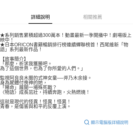
付款後7-11取貨
２．關於個人資料處理事宜，請瀏覽以下網址：
每筆NT$80，滿NT$500(含以上)免運費
https://aftee.tw/terms/#terms3
３．未成年的使用者請事先徵得法定代理人或監護人之同意方可使用
詳細說明
相關推薦
宅配
「AFTEE先享後付」，若未經同意申辦者引起之損失，本公司不負相關責
任。
每筆NT$100，滿NT$800(含以上)免運費
４．使用「AFTEE先享後付」時，將依據個別帳號之用戶狀況，依本公司即
★系列銷售累積超過300萬本！動畫最新一季開播中！劇場版上
時審查核予不同之上限額度；若仍有額度不足之情形，本公司將視審查結果
國家/地區配送
查看運費
映中！
請求用戶進行身份認證。
★日本ORICON書籍暢銷排行榜連續蟬聯榜首！西尾維新「物
５．嚴禁一人註冊多個帳號或使用他人資訊註冊。若發現惡意使用之情形，
語」系列最新作品！
恩沛科技股份有限公司將有權停止該用戶之使用額度並採取法律行動。
【故事簡介】
「那麼，祈求我獲勝吧。
為了這個世界，也為了你所愛的人們。」
監視阿良良木曆的式神女童──斧乃木余接。
身為屍體付喪神的她，
「賭命」展開一場殊死戰？
〈物語〉成長茁壯，持續奔跑，火熱燃燒！
這就是現代的怪異！怪異！怪異！
青春，是傷害與和平的反覆上演。
顯示電腦版詳細說明