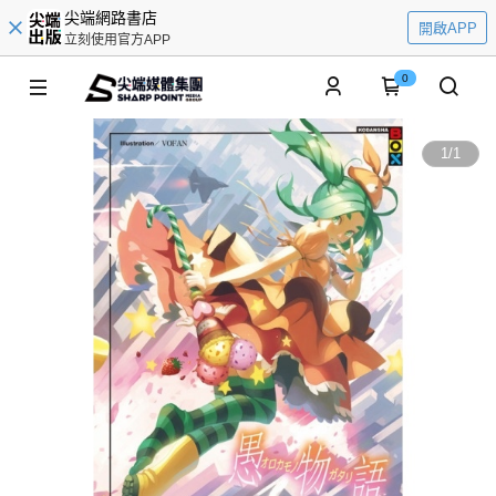
尖端網路書店
開啟APP
立刻使用官方APP
0
1
/
1