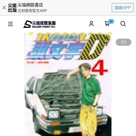
尖端網路書店
開啟APP
立刻使用官方APP
0
1
/
1