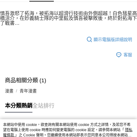
付款後7-11取貨
２．關於個人資料處理事宜，請瀏覽以下網址：
每筆NT$80，滿NT$500(含以上)免運費
https://aftee.tw/terms/#terms3
慎吾激怒了拓海，被拓海以超滑行技術由外側超越！白色彗星高
３．未成年的使用者請事先徵得法定代理人或監護人之同意方可使用
橋涼介，在妙義騎士隊的中里毅及慎吾被擊敗後，終於對拓海下
宅配
「AFTEE先享後付」，若未經同意申辦者引起之損失，本公司不負相關責
了戰書…
任。
每筆NT$100，滿NT$800(含以上)免運費
４．使用「AFTEE先享後付」時，將依據個別帳號之用戶狀況，依本公司即
時審查核予不同之上限額度；若仍有額度不足之情形，本公司將視審查結果
國家/地區配送
查看運費
顯示電腦版詳細說明
請求用戶進行身份認證。
５．嚴禁一人註冊多個帳號或使用他人資訊註冊。若發現惡意使用之情形，
恩沛科技股份有限公司將有權停止該用戶之使用額度並採取法律行動。
客服
商品相關分類 (1)
漫畫
青年漫畫
本分類熱銷
全站排行
本網站中使用 cookie，欲查詢有關本網站使用 cookie 方式之詳情，及若您不希
熱門標籤
望在電腦上使用 cookie 時應如何變更電腦的 cookie 設定，請參閱本網站「
隱私
權條款
」之 Cookie 聲明。您繼續使用本網站即表示您同意本公司得按本網站使