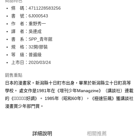
商品特色
相關說明
條 碼：4711228583256
【關於「AFTEE先享後付」】
ATM付款
AFTEE先享後付是「在收到商品之後才付款」的支付方式。 讓您購物簡單
書 號：6J000543
便利好安心！
作 者：重野秀一
１．簡單：不需註冊會員、不需綁卡、不需儲值。
運送方式
譯 者：吳連成
２．便利：只要手機號碼，簡訊認證，即可結帳。
３．安心：先確認商品／服務後，再付款。
書 系：SPP_青年館
全家取貨付款
規 格：32開/膠裝
每筆NT$80，滿NT$500(含以上)免運費
【「AFTEE先享後付」結帳流程】
１．於結帳方式選擇「AFTEE先享後付」後，將跳轉至「AFTEE先享後付」
等 級：普遍級
付款後全家取貨
結帳頁面，進行簡訊認證並確認金額後，即可完成結帳。
上市日：2020/03/24
２．訂單成立數日內，您將收到繳費通知簡訊。
每筆NT$80，滿NT$500(含以上)免運費
３．收到繳費通知簡訊後14天內，點擊此簡訊中的連結，可透過四大超商／
銷售重點
ATM／網路銀行／等多元方式進行付款，方視為交易完成。
萊爾富取貨付款
※ 請注意：結帳手續完成當下不需立刻繳費，但若您需要取消訂單，請聯絡
日本的漫畫家。新潟縣十日町市出身，畢業於新潟縣立十日町高等
每筆NT$80，滿NT$500(含以上)免運費
購買商品的店家。未經商家同意取消之訂單仍視為有效，需透過AFTEE先享
學校。 處女作是1981年在《增刊少年Managzine》（講談社）連載
後付繳納相關費用。
的《好調》。 1985年（昭和60年），《極速狂飆》獲講談社
付款後萊爾富取貨
※ 交易是否成功請以「AFTEE先享後付 」之結帳頁面顯示為準，若有關於
是否繳費成功／繳費後需取消欲退款等相關疑問，請聯繫「AFTEE先享後付
漫畫賞少年部門賞。
每筆NT$80，滿NT$500(含以上)免運費
客戶支援中心」
https://netprotections.freshdesk.com/support/home
7-11取貨付款
【注意事項】
１．透過由恩沛科技股份有限公司提供之「AFTEE先享後付」服務完成之交
每筆NT$80，滿NT$500(含以上)免運費
易，需依本服務之必要範圍內提供個人資料，並將交易相關給付款項請求債
詳細說明
相關推薦
權轉讓予恩沛科技股份有限公司。