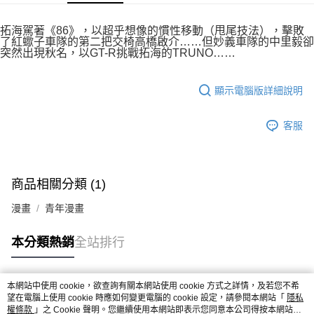
付款後7-11取貨
２．關於個人資料處理事宜，請瀏覽以下網址：
每筆NT$80，滿NT$500(含以上)免運費
https://aftee.tw/terms/#terms3
拓海駕著《86》，以超乎想像的慣性移動（甩尾技法），擊敗
３．未成年的使用者請事先徵得法定代理人或監護人之同意方可使用
了紅蠍子車隊的第二把交椅高橋啟介……但妙義車隊的中里毅卻
宅配
「AFTEE先享後付」，若未經同意申辦者引起之損失，本公司不負相關責
突然出現秋名，以GT-R挑戰拓海的TRUNO……
任。
每筆NT$100，滿NT$800(含以上)免運費
４．使用「AFTEE先享後付」時，將依據個別帳號之用戶狀況，依本公司即
時審查核予不同之上限額度；若仍有額度不足之情形，本公司將視審查結果
國家/地區配送
查看運費
顯示電腦版詳細說明
請求用戶進行身份認證。
５．嚴禁一人註冊多個帳號或使用他人資訊註冊。若發現惡意使用之情形，
恩沛科技股份有限公司將有權停止該用戶之使用額度並採取法律行動。
客服
商品相關分類 (1)
漫畫
青年漫畫
本分類熱銷
全站排行
本網站中使用 cookie，欲查詢有關本網站使用 cookie 方式之詳情，及若您不希
熱門標籤
望在電腦上使用 cookie 時應如何變更電腦的 cookie 設定，請參閱本網站「
隱私
權條款
」之 Cookie 聲明。您繼續使用本網站即表示您同意本公司得按本網站使