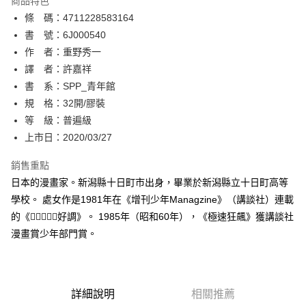
商品特色
相關說明
條 碼：4711228583164
【關於「AFTEE先享後付」】
ATM付款
AFTEE先享後付是「在收到商品之後才付款」的支付方式。 讓您購物簡單
書 號：6J000540
便利好安心！
作 者：重野秀一
１．簡單：不需註冊會員、不需綁卡、不需儲值。
運送方式
譯 者：許嘉祥
２．便利：只要手機號碼，簡訊認證，即可結帳。
３．安心：先確認商品／服務後，再付款。
書 系：SPP_青年館
全家取貨付款
規 格：32開/膠裝
每筆NT$80，滿NT$500(含以上)免運費
【「AFTEE先享後付」結帳流程】
１．於結帳方式選擇「AFTEE先享後付」後，將跳轉至「AFTEE先享後付」
等 級：普遍級
付款後全家取貨
結帳頁面，進行簡訊認證並確認金額後，即可完成結帳。
上市日：2020/03/27
２．訂單成立數日內，您將收到繳費通知簡訊。
每筆NT$80，滿NT$500(含以上)免運費
３．收到繳費通知簡訊後14天內，點擊此簡訊中的連結，可透過四大超商／
銷售重點
ATM／網路銀行／等多元方式進行付款，方視為交易完成。
萊爾富取貨付款
※ 請注意：結帳手續完成當下不需立刻繳費，但若您需要取消訂單，請聯絡
日本的漫畫家。新潟縣十日町市出身，畢業於新潟縣立十日町高等
每筆NT$80，滿NT$500(含以上)免運費
購買商品的店家。未經商家同意取消之訂單仍視為有效，需透過AFTEE先享
學校。 處女作是1981年在《增刊少年Managzine》（講談社）連載
後付繳納相關費用。
的《好調》。 1985年（昭和60年），《極速狂飆》獲講談社
付款後萊爾富取貨
※ 交易是否成功請以「AFTEE先享後付 」之結帳頁面顯示為準，若有關於
是否繳費成功／繳費後需取消欲退款等相關疑問，請聯繫「AFTEE先享後付
漫畫賞少年部門賞。
每筆NT$80，滿NT$500(含以上)免運費
客戶支援中心」
https://netprotections.freshdesk.com/support/home
7-11取貨付款
【注意事項】
１．透過由恩沛科技股份有限公司提供之「AFTEE先享後付」服務完成之交
每筆NT$80，滿NT$500(含以上)免運費
易，需依本服務之必要範圍內提供個人資料，並將交易相關給付款項請求債
詳細說明
相關推薦
權轉讓予恩沛科技股份有限公司。