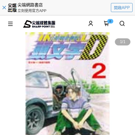
尖端網路書店
開啟APP
立刻使用官方APP
0
1
/
1