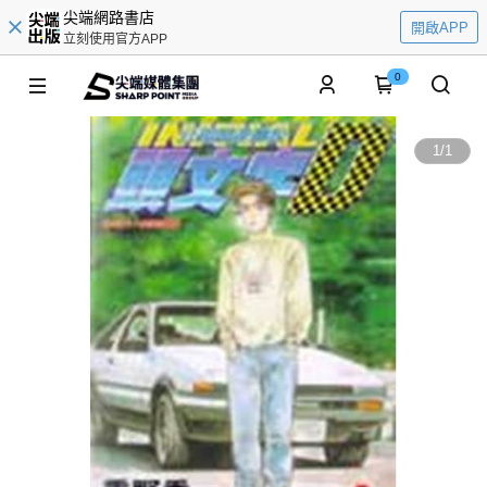
尖端網路書店
開啟APP
立刻使用官方APP
0
1
/
1