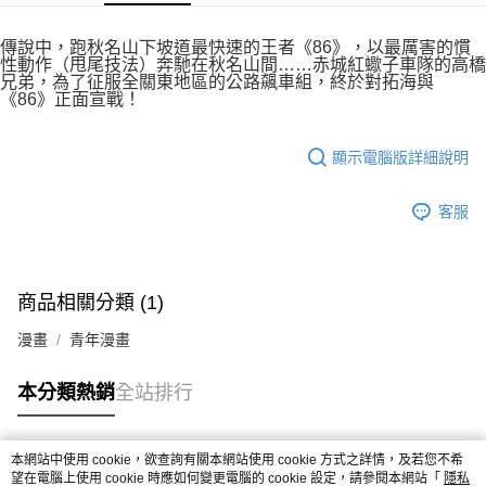
付款後7-11取貨
２．關於個人資料處理事宜，請瀏覽以下網址：
每筆NT$80，滿NT$500(含以上)免運費
https://aftee.tw/terms/#terms3
傳說中，跑秋名山下坡道最快速的王者《86》，以最厲害的慣
３．未成年的使用者請事先徵得法定代理人或監護人之同意方可使用
性動作（甩尾技法）奔馳在秋名山間……赤城紅蠍子車隊的高橋
宅配
「AFTEE先享後付」，若未經同意申辦者引起之損失，本公司不負相關責
兄弟，為了征服全關東地區的公路飆車組，終於對拓海與
任。
《86》正面宣戰！
每筆NT$100，滿NT$800(含以上)免運費
４．使用「AFTEE先享後付」時，將依據個別帳號之用戶狀況，依本公司即
時審查核予不同之上限額度；若仍有額度不足之情形，本公司將視審查結果
國家/地區配送
查看運費
請求用戶進行身份認證。
顯示電腦版詳細說明
５．嚴禁一人註冊多個帳號或使用他人資訊註冊。若發現惡意使用之情形，
恩沛科技股份有限公司將有權停止該用戶之使用額度並採取法律行動。
客服
商品相關分類 (1)
漫畫
青年漫畫
本分類熱銷
全站排行
本網站中使用 cookie，欲查詢有關本網站使用 cookie 方式之詳情，及若您不希
熱門標籤
望在電腦上使用 cookie 時應如何變更電腦的 cookie 設定，請參閱本網站「
隱私