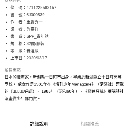
商品特色
相關說明
條 碼：4711228583157
【關於「AFTEE先享後付」】
ATM付款
AFTEE先享後付是「在收到商品之後才付款」的支付方式。 讓您購物簡單
書 號：6J000539
便利好安心！
作 者：重野秀一
１．簡單：不需註冊會員、不需綁卡、不需儲值。
運送方式
譯 者：許嘉祥
２．便利：只要手機號碼，簡訊認證，即可結帳。
３．安心：先確認商品／服務後，再付款。
書 系：SPP_青年館
全家取貨付款
規 格：32開/膠裝
每筆NT$80，滿NT$500(含以上)免運費
【「AFTEE先享後付」結帳流程】
１．於結帳方式選擇「AFTEE先享後付」後，將跳轉至「AFTEE先享後付」
等 級：普遍級
付款後全家取貨
結帳頁面，進行簡訊認證並確認金額後，即可完成結帳。
上市日：2020/03/17
２．訂單成立數日內，您將收到繳費通知簡訊。
每筆NT$80，滿NT$500(含以上)免運費
３．收到繳費通知簡訊後14天內，點擊此簡訊中的連結，可透過四大超商／
銷售重點
ATM／網路銀行／等多元方式進行付款，方視為交易完成。
萊爾富取貨付款
※ 請注意：結帳手續完成當下不需立刻繳費，但若您需要取消訂單，請聯絡
日本的漫畫家。新潟縣十日町市出身，畢業於新潟縣立十日町高等
每筆NT$80，滿NT$500(含以上)免運費
購買商品的店家。未經商家同意取消之訂單仍視為有效，需透過AFTEE先享
學校。 處女作是1981年在《增刊少年Managzine》（講談社）連載
後付繳納相關費用。
的《好調》。 1985年（昭和60年），《極速狂飆》獲講談社
付款後萊爾富取貨
※ 交易是否成功請以「AFTEE先享後付 」之結帳頁面顯示為準，若有關於
是否繳費成功／繳費後需取消欲退款等相關疑問，請聯繫「AFTEE先享後付
漫畫賞少年部門賞。
每筆NT$80，滿NT$500(含以上)免運費
客戶支援中心」
https://netprotections.freshdesk.com/support/home
7-11取貨付款
【注意事項】
１．透過由恩沛科技股份有限公司提供之「AFTEE先享後付」服務完成之交
每筆NT$80，滿NT$500(含以上)免運費
易，需依本服務之必要範圍內提供個人資料，並將交易相關給付款項請求債
詳細說明
相關推薦
權轉讓予恩沛科技股份有限公司。