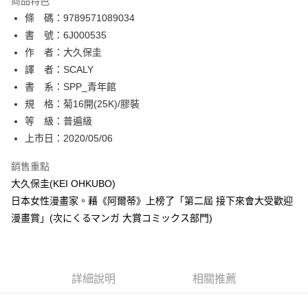
商品特色
相關說明
條 碼：9789571089034
【關於「AFTEE先享後付」】
ATM付款
AFTEE先享後付是「在收到商品之後才付款」的支付方式。 讓您購物簡單
書 號：6J000535
便利好安心！
作 者：大久保圭
１．簡單：不需註冊會員、不需綁卡、不需儲值。
運送方式
譯 者：SCALY
２．便利：只要手機號碼，簡訊認證，即可結帳。
３．安心：先確認商品／服務後，再付款。
書 系：SPP_青年館
全家取貨付款
規 格：菊16開(25K)/膠裝
每筆NT$80，滿NT$500(含以上)免運費
【「AFTEE先享後付」結帳流程】
１．於結帳方式選擇「AFTEE先享後付」後，將跳轉至「AFTEE先享後付」
等 級：普遍級
付款後全家取貨
結帳頁面，進行簡訊認證並確認金額後，即可完成結帳。
上市日：2020/05/06
２．訂單成立數日內，您將收到繳費通知簡訊。
每筆NT$80，滿NT$500(含以上)免運費
３．收到繳費通知簡訊後14天內，點擊此簡訊中的連結，可透過四大超商／
銷售重點
ATM／網路銀行／等多元方式進行付款，方視為交易完成。
萊爾富取貨付款
※ 請注意：結帳手續完成當下不需立刻繳費，但若您需要取消訂單，請聯絡
大久保圭(KEI OHKUBO)
每筆NT$80，滿NT$500(含以上)免運費
購買商品的店家。未經商家同意取消之訂單仍視為有效，需透過AFTEE先享
日本女性漫畫家。藉《阿爾蒂》上榜了「第二屆 接下來會大受歡迎
後付繳納相關費用。
漫畫賞」(次にくるマンガ 大賞コミックス部門)
付款後萊爾富取貨
※ 交易是否成功請以「AFTEE先享後付 」之結帳頁面顯示為準，若有關於
是否繳費成功／繳費後需取消欲退款等相關疑問，請聯繫「AFTEE先享後付
每筆NT$80，滿NT$500(含以上)免運費
客戶支援中心」
https://netprotections.freshdesk.com/support/home
7-11取貨付款
【注意事項】
詳細說明
相關推薦
１．透過由恩沛科技股份有限公司提供之「AFTEE先享後付」服務完成之交
每筆NT$80，滿NT$500(含以上)免運費
易，需依本服務之必要範圍內提供個人資料，並將交易相關給付款項請求債
權轉讓予恩沛科技股份有限公司。