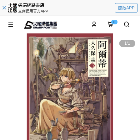
尖端網路書店
開啟APP
立刻使用官方APP
0
1
/
1