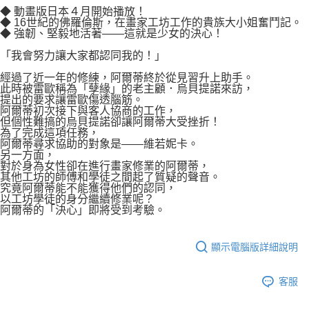
付款後7-11取貨
◆ 動畫版日本４月開始播放！
２．關於個人資料處理事宜，請瀏覽以下網址：
每筆NT$80，滿NT$500(含以上)免運費
◆ 16世紀的佛羅倫斯，在畫家工坊工作的貴族大小姐奮鬥記。
https://aftee.tw/terms/#terms3
◆ 強韌、堅毅地活著——這就是少女的決心！
３．未成年的使用者請事先徵得法定代理人或監護人之同意方可使用
宅配
「AFTEE先享後付」，若未經同意申辦者引起之損失，本公司不負相關責
「我會努力讓大家都認同我的！」
任。
每筆NT$100，滿NT$800(含以上)免運費
４．使用「AFTEE先享後付」時，將依據個別帳號之用戶狀況，依本公司即
經過了近一年的修練，阿爾蒂終於從見習升上助手。
時審查核予不同之上限額度；若仍有額度不足之情形，本公司將視審查結果
此時被雷歐稱為「孽緣」的老主顧．烏貝提諾來訪，
國家/地區配送
查看運費
請求用戶進行身份認證。
提出的要求讓雷歐傷透腦筋。
阿爾蒂初次接下與客人協商的工作，
５．嚴禁一人註冊多個帳號或使用他人資訊註冊。若發現惡意使用之情形，
但個性難搞的烏貝提諾卻讓阿爾蒂大受挫折！
恩沛科技股份有限公司將有權停止該用戶之使用額度並採取法律行動。
為了完成這項任務，
阿爾蒂尋求協助的對象是——維若妮卡。
另一方面，
對於身為女性卻在進行畫家修業的阿爾蒂，
其他工坊的師傅和學徒之間起了質疑的聲音。
究竟阿爾蒂能不能獲得他們的認同，
以工坊學徒的身分繼續修業呢？
阿爾蒂的「決心」即將受到考驗。
顯示電腦版詳細說明
客服