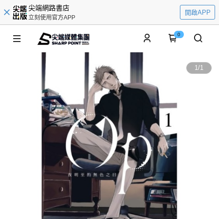
尖端網路書店
開啟APP
立刻使用官方APP
0
1
/
1