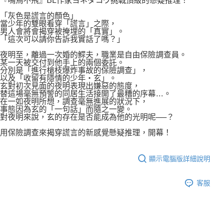
『鳴鳥不飛』BL作家ヨネダコウ挑戰頂級的懸疑推理！
付款後7-11取貨
２．關於個人資料處理事宜，請瀏覽以下網址：
每筆NT$80，滿NT$500(含以上)免運費
「灰色是謊言的顏色」
https://aftee.tw/terms/#terms3
當少年的雙眼看穿「謊言」之際，
３．未成年的使用者請事先徵得法定代理人或監護人之同意方可使用
男人會將會揭穿被掩埋的「真實」。
宅配
「AFTEE先享後付」，若未經同意申辦者引起之損失，本公司不負相關責
「這次可以請你告訴我實話了嗎？」
任。
每筆NT$100，滿NT$800(含以上)免運費
４．使用「AFTEE先享後付」時，將依據個別帳號之用戶狀況，依本公司即
夜明至，離過一次婚的鰥夫，職業是自由保險調查員。
時審查核予不同之上限額度；若仍有額度不足之情形，本公司將視審查結果
某一天被交付到他手上的兩個委託。
國家/地區配送
查看運費
請求用戶進行身份認證。
分別是「進行槍枝爆炸事故的保險調查」，
以及「收留有隱情的少年‧玄」。
５．嚴禁一人註冊多個帳號或使用他人資訊註冊。若發現惡意使用之情形，
玄對初次見面的夜明表現出嫌惡的態度，
恩沛科技股份有限公司將有權停止該用戶之使用額度並採取法律行動。
替這場毫無預警的同居生活接開了最糟的序幕…。
在一如夜明所想，調查毫無進展的狀況下，
事態因為玄的「一句話」而隨之一變。
對夜明來說，玄的存在是否能成為他的光明呢──？
用保險調查來揭穿謊言的新感覺懸疑推理，開幕！
顯示電腦版詳細說明
客服