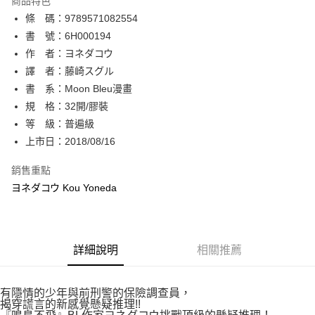
商品特色
相關說明
條 碼：9789571082554
【關於「AFTEE先享後付」】
ATM付款
AFTEE先享後付是「在收到商品之後才付款」的支付方式。 讓您購物簡單
書 號：6H000194
便利好安心！
作 者：ヨネダコウ
１．簡單：不需註冊會員、不需綁卡、不需儲值。
運送方式
譯 者：藤崎スグル
２．便利：只要手機號碼，簡訊認證，即可結帳。
３．安心：先確認商品／服務後，再付款。
書 系：Moon Bleu漫畫
全家取貨付款
規 格：32開/膠裝
每筆NT$80，滿NT$500(含以上)免運費
【「AFTEE先享後付」結帳流程】
１．於結帳方式選擇「AFTEE先享後付」後，將跳轉至「AFTEE先享後付」
等 級：普遍級
付款後全家取貨
結帳頁面，進行簡訊認證並確認金額後，即可完成結帳。
上市日：2018/08/16
２．訂單成立數日內，您將收到繳費通知簡訊。
每筆NT$80，滿NT$500(含以上)免運費
３．收到繳費通知簡訊後14天內，點擊此簡訊中的連結，可透過四大超商／
銷售重點
ATM／網路銀行／等多元方式進行付款，方視為交易完成。
萊爾富取貨付款
※ 請注意：結帳手續完成當下不需立刻繳費，但若您需要取消訂單，請聯絡
ヨネダコウ Kou Yoneda
每筆NT$80，滿NT$500(含以上)免運費
購買商品的店家。未經商家同意取消之訂單仍視為有效，需透過AFTEE先享
後付繳納相關費用。
付款後萊爾富取貨
※ 交易是否成功請以「AFTEE先享後付 」之結帳頁面顯示為準，若有關於
是否繳費成功／繳費後需取消欲退款等相關疑問，請聯繫「AFTEE先享後付
每筆NT$80，滿NT$500(含以上)免運費
詳細說明
相關推薦
客戶支援中心」
https://netprotections.freshdesk.com/support/home
7-11取貨付款
【注意事項】
１．透過由恩沛科技股份有限公司提供之「AFTEE先享後付」服務完成之交
每筆NT$80，滿NT$500(含以上)免運費
有隱情的少年與前刑警的保險調查員，
易，需依本服務之必要範圍內提供個人資料，並將交易相關給付款項請求債
揭穿謊言的新感覺懸疑推理!!
權轉讓予恩沛科技股份有限公司。