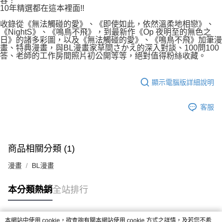
容！
付款後7-11取貨
10年精選都在這本裡面!!
２．關於個人資料處理事宜，請瀏覽以下網址：
每筆NT$80，滿NT$500(含以上)免運費
https://aftee.tw/terms/#terms3
收錄從《無法觸碰的愛》、《即使如此，依然溫柔地相戀》、
３．未成年的使用者請事先徵得法定代理人或監護人之同意方可使用
《NightS》、《鳴鳥不飛》，到最新作《Op 夜明至的無色之
宅配
「AFTEE先享後付」，若未經同意申辦者引起之損失，本公司不負相關責
日》的諸多彩圖，以及《無法觸碰的愛》、《鳴鳥不飛》加筆漫
任。
每筆NT$100，滿NT$800(含以上)免運費
畫、特典漫畫，與BL漫畫家草間さかえ的深入對談、100問100
４．使用「AFTEE先享後付」時，將依據個別帳號之用戶狀況，依本公司即
答、老師的工作房間照片初公開等等，絕對值得粉絲收藏。
時審查核予不同之上限額度；若仍有額度不足之情形，本公司將視審查結果
國家/地區配送
查看運費
請求用戶進行身份認證。
５．嚴禁一人註冊多個帳號或使用他人資訊註冊。若發現惡意使用之情形，
顯示電腦版詳細說明
恩沛科技股份有限公司將有權停止該用戶之使用額度並採取法律行動。
客服
商品相關分類 (1)
漫畫
BL漫畫
本分類熱銷
全站排行
本網站中使用 cookie，欲查詢有關本網站使用 cookie 方式之詳情，及若您不希