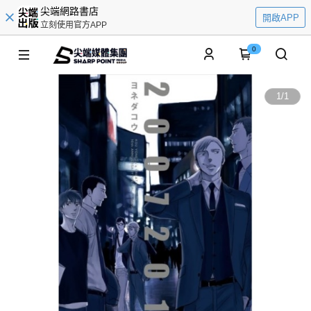
尖端網路書店
開啟APP
立刻使用官方APP
0
1
/
1