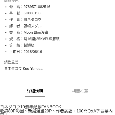
商品特色
相關說明
條 碼：9789571082516
【關於「AFTEE先享後付」】
ATM付款
AFTEE先享後付是「在收到商品之後才付款」的支付方式。 讓您購物簡單
書 號：6H000190
便利好安心！
作 者：ヨネダコウ
１．簡單：不需註冊會員、不需綁卡、不需儲值。
運送方式
譯 者：藤崎スグル
２．便利：只要手機號碼，簡訊認證，即可結帳。
３．安心：先確認商品／服務後，再付款。
書 系：Moon Bleu漫畫
全家取貨付款
規 格：菊16開(25K)/PUR膠裝
每筆NT$80，滿NT$500(含以上)免運費
【「AFTEE先享後付」結帳流程】
１．於結帳方式選擇「AFTEE先享後付」後，將跳轉至「AFTEE先享後付」
等 級：普遍級
付款後全家取貨
結帳頁面，進行簡訊認證並確認金額後，即可完成結帳。
上市日：2018/08/16
２．訂單成立數日內，您將收到繳費通知簡訊。
每筆NT$80，滿NT$500(含以上)免運費
３．收到繳費通知簡訊後14天內，點擊此簡訊中的連結，可透過四大超商／
銷售重點
ATM／網路銀行／等多元方式進行付款，方視為交易完成。
萊爾富取貨付款
※ 請注意：結帳手續完成當下不需立刻繳費，但若您需要取消訂單，請聯絡
ヨネダコウ Kou Yoneda
每筆NT$80，滿NT$500(含以上)免運費
購買商品的店家。未經商家同意取消之訂單仍視為有效，需透過AFTEE先享
後付繳納相關費用。
付款後萊爾富取貨
※ 交易是否成功請以「AFTEE先享後付 」之結帳頁面顯示為準，若有關於
是否繳費成功／繳費後需取消欲退款等相關疑問，請聯繫「AFTEE先享後付
每筆NT$80，滿NT$500(含以上)免運費
詳細說明
相關推薦
客戶支援中心」
https://netprotections.freshdesk.com/support/home
7-11取貨付款
【注意事項】
１．透過由恩沛科技股份有限公司提供之「AFTEE先享後付」服務完成之交
每筆NT$80，滿NT$500(含以上)免運費
ヨネダコウ10週年紀念FANBOOK
易，需依本服務之必要範圍內提供個人資料，並將交易相關給付款項請求債
收錄80P彩圖、新繪漫畫29P、作者訪談、100問Q&A等豪華內
權轉讓予恩沛科技股份有限公司。