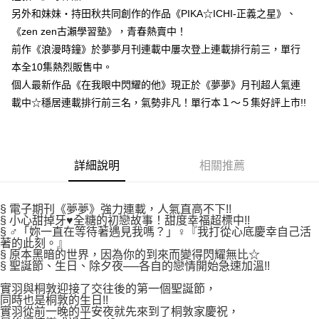
付款後7-11取貨
２．關於個人資料處理事宜，請瀏覽以下網址：
另外和妹妹‧持田秋共同創作的作品《PIKA☆ICHI-正義之星》、
每筆NT$80，滿NT$500(含以上)免運費
https://aftee.tw/terms/#terms3
《zen zen古瀨學習塾》，青春熱賣中！
３．未成年的使用者請事先徵得法定代理人或監護人之同意方可使用
宅配
前作《浪漫時鐘》於夢夢月刊連載中屢次登上連載排行前三，單行
「AFTEE先享後付」，若未經同意申辦者引起之損失，本公司不負相關責
任。
每筆NT$100，滿NT$800(含以上)免運費
本全10集熱烈販售中。
４．使用「AFTEE先享後付」時，將依據個別帳號之用戶狀況，依本公司即
個人最新作品《在我眼中閃耀的他》現正於《夢夢》月刊超人氣連
時審查核予不同之上限額度；若仍有額度不足之情形，本公司將視審查結果
國家/地區配送
查看運費
請求用戶進行身份認證。
載中☆穩居連載排行前三名，氣勢非凡！單行本１～５集好評上市!!
５．嚴禁一人註冊多個帳號或使用他人資訊註冊。若發現惡意使用之情形，
恩沛科技股份有限公司將有權停止該用戶之使用額度並採取法律行動。
詳細說明
相關推薦
§ 電子期刊《夢夢》強力連載，人氣直高不下!!
§ 小心甜掉牙♥全糖的初戀故事！甜度幸福超標中!!
§ ♂「妳一直在等待著遇見我嗎？」♀『我打從心底慶幸自己活
著的此刻。』
§ 原本黑暗的世界，因為你的到來而變得閃耀無比☆
§ 聖誕節、生日、除夕夜──各自的戀情開始急速加溫!!
實羽與桐敦迎接了交往後的第一個聖誕節，
同時也是桐敦的生日!!
實羽從前一晚的平安夜就先來到了桐敦家慶祝，