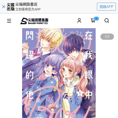
尖端網路書店
開啟APP
立刻使用官方APP
0
1
/
1