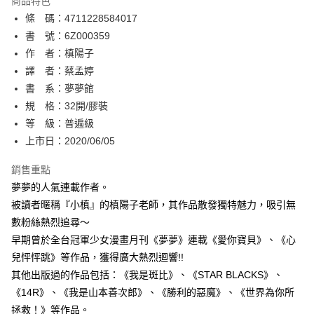
商品特色
相關說明
條 碼：4711228584017
【關於「AFTEE先享後付」】
ATM付款
AFTEE先享後付是「在收到商品之後才付款」的支付方式。 讓您購物簡單
書 號：6Z000359
便利好安心！
作 者：槙陽子
１．簡單：不需註冊會員、不需綁卡、不需儲值。
運送方式
譯 者：蔡孟婷
２．便利：只要手機號碼，簡訊認證，即可結帳。
３．安心：先確認商品／服務後，再付款。
書 系：夢夢館
全家取貨付款
規 格：32開/膠裝
每筆NT$80，滿NT$500(含以上)免運費
【「AFTEE先享後付」結帳流程】
１．於結帳方式選擇「AFTEE先享後付」後，將跳轉至「AFTEE先享後付」
等 級：普遍級
付款後全家取貨
結帳頁面，進行簡訊認證並確認金額後，即可完成結帳。
上市日：2020/06/05
２．訂單成立數日內，您將收到繳費通知簡訊。
每筆NT$80，滿NT$500(含以上)免運費
３．收到繳費通知簡訊後14天內，點擊此簡訊中的連結，可透過四大超商／
銷售重點
ATM／網路銀行／等多元方式進行付款，方視為交易完成。
萊爾富取貨付款
※ 請注意：結帳手續完成當下不需立刻繳費，但若您需要取消訂單，請聯絡
夢夢的人氣連載作者。
每筆NT$80，滿NT$500(含以上)免運費
購買商品的店家。未經商家同意取消之訂單仍視為有效，需透過AFTEE先享
被讀者暱稱『小槙』的槙陽子老師，其作品散發獨特魅力，吸引無
後付繳納相關費用。
數粉絲熱烈追尋～
付款後萊爾富取貨
※ 交易是否成功請以「AFTEE先享後付 」之結帳頁面顯示為準，若有關於
是否繳費成功／繳費後需取消欲退款等相關疑問，請聯繫「AFTEE先享後付
早期曾於全台冠軍少女漫畫月刊《夢夢》連載《愛你寶貝》、《心
每筆NT$80，滿NT$500(含以上)免運費
客戶支援中心」
https://netprotections.freshdesk.com/support/home
兒怦怦跳》等作品，獲得廣大熱烈迴響!!
7-11取貨付款
其他出版過的作品包括：《我是斑比》、《STAR BLACKS》、
【注意事項】
１．透過由恩沛科技股份有限公司提供之「AFTEE先享後付」服務完成之交
每筆NT$80，滿NT$500(含以上)免運費
《14R》、《我是山本善次郎》、《勝利的惡魔》、《世界為你所
易，需依本服務之必要範圍內提供個人資料，並將交易相關給付款項請求債
拯救！》等作品。
權轉讓予恩沛科技股份有限公司。