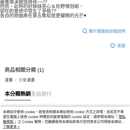
最後還演變成過夜──!?
然而，此時的好姊妹笑心＆佐野情侶組，
卻在約會途中發生了爭執??
各自的戀曲將在第五集綻放更耀眼的光芒♥
顯示電腦版詳細說明
客服
商品相關分類 (1)
漫畫
少女漫畫
本分類熱銷
全站排行
本網站中使用 cookie，欲查詢有關本網站使用 cookie 方式之詳情，及若您不希
熱門標籤
望在電腦上使用 cookie 時應如何變更電腦的 cookie 設定，請參閱本網站「
隱私
權條款
」之 Cookie 聲明。您繼續使用本網站即表示您同意本公司得按本網站使
用條款之 Cookie 聲明使用 cookie。
了解更多 >