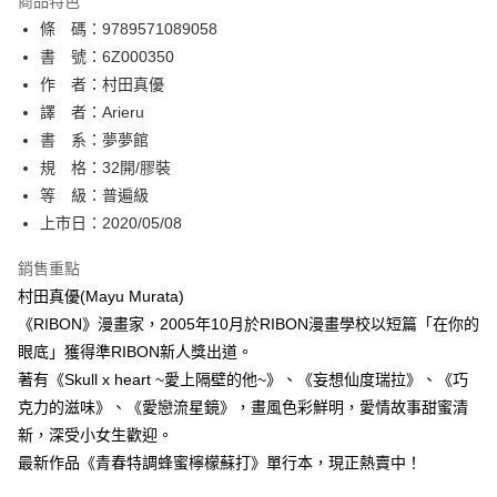
商品特色
相關說明
條 碼：9789571089058
【關於「AFTEE先享後付」】
ATM付款
AFTEE先享後付是「在收到商品之後才付款」的支付方式。 讓您購物簡單
書 號：6Z000350
便利好安心！
作 者：村田真優
１．簡單：不需註冊會員、不需綁卡、不需儲值。
運送方式
譯 者：Arieru
２．便利：只要手機號碼，簡訊認證，即可結帳。
３．安心：先確認商品／服務後，再付款。
書 系：夢夢館
全家取貨付款
規 格：32開/膠裝
每筆NT$80，滿NT$500(含以上)免運費
【「AFTEE先享後付」結帳流程】
１．於結帳方式選擇「AFTEE先享後付」後，將跳轉至「AFTEE先享後付」
等 級：普遍級
付款後全家取貨
結帳頁面，進行簡訊認證並確認金額後，即可完成結帳。
上市日：2020/05/08
２．訂單成立數日內，您將收到繳費通知簡訊。
每筆NT$80，滿NT$500(含以上)免運費
３．收到繳費通知簡訊後14天內，點擊此簡訊中的連結，可透過四大超商／
銷售重點
ATM／網路銀行／等多元方式進行付款，方視為交易完成。
萊爾富取貨付款
※ 請注意：結帳手續完成當下不需立刻繳費，但若您需要取消訂單，請聯絡
村田真優(Mayu Murata)
每筆NT$80，滿NT$500(含以上)免運費
購買商品的店家。未經商家同意取消之訂單仍視為有效，需透過AFTEE先享
《RIBON》漫畫家，2005年10月於RIBON漫畫學校以短篇「在你的
後付繳納相關費用。
眼底」獲得準RIBON新人獎出道。
付款後萊爾富取貨
※ 交易是否成功請以「AFTEE先享後付 」之結帳頁面顯示為準，若有關於
是否繳費成功／繳費後需取消欲退款等相關疑問，請聯繫「AFTEE先享後付
著有《Skull x heart ~愛上隔壁的他~》、《妄想仙度瑞拉》、《巧
每筆NT$80，滿NT$500(含以上)免運費
客戶支援中心」
https://netprotections.freshdesk.com/support/home
克力的滋味》、《愛戀流星鏡》，畫風色彩鮮明，愛情故事甜蜜清
7-11取貨付款
新，深受小女生歡迎。
【注意事項】
１．透過由恩沛科技股份有限公司提供之「AFTEE先享後付」服務完成之交
每筆NT$80，滿NT$500(含以上)免運費
最新作品《青春特調蜂蜜檸檬蘇打》單行本，現正熱賣中！
易，需依本服務之必要範圍內提供個人資料，並將交易相關給付款項請求債
權轉讓予恩沛科技股份有限公司。