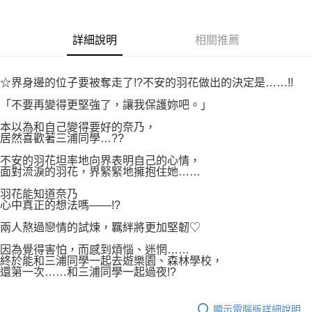
付款後7-11取貨
２．關於個人資料處理事宜，請瀏覽以下網址：
每筆NT$80，滿NT$500(含以上)免運費
https://aftee.tw/terms/#terms3
３．未成年的使用者請事先徵得法定代理人或監護人之同意方可使用
詳細說明
相關推薦
宅配
「AFTEE先享後付」，若未經同意申辦者引起之損失，本公司不負相關責
任。
每筆NT$100，滿NT$800(含以上)免運費
４．使用「AFTEE先享後付」時，將依據個別帳號之用戶狀況，依本公司即
☆界身邊的位子要被奪走了!?不安的羽花做出的決定是……!!
時審查核予不同之上限額度；若仍有額度不足之情形，本公司將視審查結果
國家/地區配送
查看運費
請求用戶進行身份認證。
「不要再變得更堅強了，讓我保護妳吧。」
５．嚴禁一人註冊多個帳號或使用他人資訊註冊。若發現惡意使用之情形，
恩沛科技股份有限公司將有權停止該用戶之使用額度並採取法律行動。
本以為和自己變得要好的奈乃，
居然喜歡著三浦同學…??
不安的羽花坦率地向界表明自己的心情，
面對流淚的羽花，界緊緊地擁抱住她……
羽花能知道奈乃
心中真正的想法嗎——!?
兩人熬過戀情的試煉，羈絆將更加堅韌♡
因為覺得害怕，而感到煩惱、迷惘……
終於能和三浦同學一起去遊樂園、森林學校，
還第一次……和三浦同學一起過夜!?
顯示電腦版詳細說明