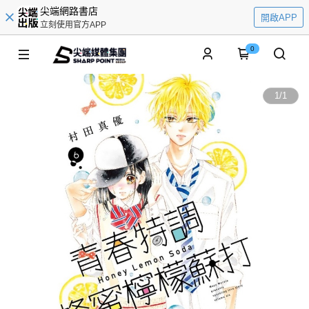
尖端網路書店
開啟APP
立刻使用官方APP
0
1
/
1