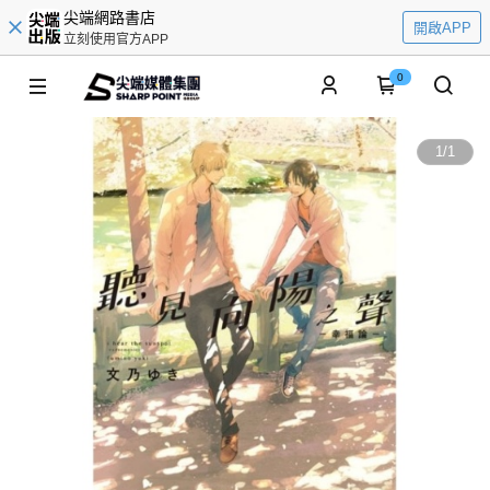
尖端網路書店
開啟APP
立刻使用官方APP
0
1
/
1