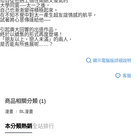
但自從他遇上個性開朗又傻氣的
大學同窗──太一之後，
自己也漸漸變得積極起來。
在不知不覺中對太一產生超友誼情感的航平，
試著將心意傳達給他──
引起廣大回響的出道作品，
終於以續集的形式再度登場！
「朋友以上，戀人未滿」的兩人，
是否能有所進展呢……？
顯示電腦版詳細說明
客服
商品相關分類 (1)
漫畫
BL漫畫
本分類熱銷
全站排行