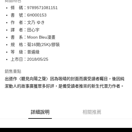
商品特色
相關說明
條 碼：9789571081151
【關於「AFTEE先享後付」】
ATM付款
AFTEE先享後付是「在收到商品之後才付款」的支付方式。 讓您購物簡單
書 號：6H000153
便利好安心！
作 者：文乃 ゆき
１．簡單：不需註冊會員、不需綁卡、不需儲值。
運送方式
譯 者：田心宇
２．便利：只要手機號碼，簡訊認證，即可結帳。
３．安心：先確認商品／服務後，再付款。
書 系：Moon Bleu漫畫
全家取貨付款
規 格：菊16開(25K)/膠裝
每筆NT$80，滿NT$500(含以上)免運費
【「AFTEE先享後付」結帳流程】
１．於結帳方式選擇「AFTEE先享後付」後，將跳轉至「AFTEE先享後付」
等 級：普遍級
付款後全家取貨
結帳頁面，進行簡訊認證並確認金額後，即可完成結帳。
上市日：2018/05/25
２．訂單成立數日內，您將收到繳費通知簡訊。
每筆NT$80，滿NT$500(含以上)免運費
３．收到繳費通知簡訊後14天內，點擊此簡訊中的連結，可透過四大超商／
銷售重點
ATM／網路銀行／等多元方式進行付款，方視為交易完成。
萊爾富取貨付款
※ 請注意：結帳手續完成當下不需立刻繳費，但若您需要取消訂單，請聯絡
出道作〈聽見向陽之聲〉因為吸晴的封面而廣受讀者矚目，後因純
每筆NT$80，滿NT$500(含以上)免運費
購買商品的店家。未經商家同意取消之訂單仍視為有效，需透過AFTEE先享
潔動人的故事廣獲眾多好評，是備受讀者推崇的新生代潛力作者。
後付繳納相關費用。
付款後萊爾富取貨
※ 交易是否成功請以「AFTEE先享後付 」之結帳頁面顯示為準，若有關於
是否繳費成功／繳費後需取消欲退款等相關疑問，請聯繫「AFTEE先享後付
每筆NT$80，滿NT$500(含以上)免運費
客戶支援中心」
https://netprotections.freshdesk.com/support/home
詳細說明
相關推薦
7-11取貨付款
【注意事項】
１．透過由恩沛科技股份有限公司提供之「AFTEE先享後付」服務完成之交
每筆NT$80，滿NT$500(含以上)免運費
易，需依本服務之必要範圍內提供個人資料，並將交易相關給付款項請求債
權轉讓予恩沛科技股份有限公司。