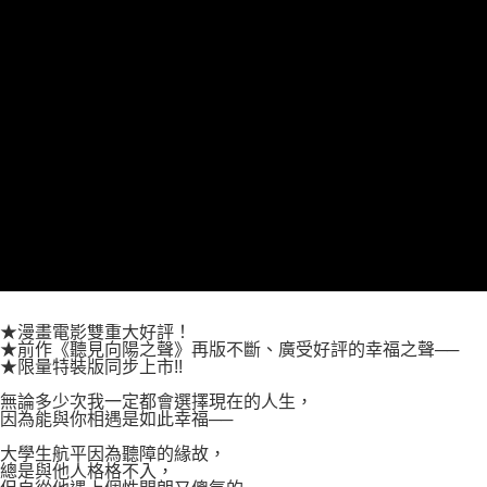
付款後7-11取貨
２．關於個人資料處理事宜，請瀏覽以下網址：
每筆NT$80，滿NT$500(含以上)免運費
https://aftee.tw/terms/#terms3
３．未成年的使用者請事先徵得法定代理人或監護人之同意方可使用
宅配
「AFTEE先享後付」，若未經同意申辦者引起之損失，本公司不負相關責
任。
每筆NT$100，滿NT$800(含以上)免運費
４．使用「AFTEE先享後付」時，將依據個別帳號之用戶狀況，依本公司即
時審查核予不同之上限額度；若仍有額度不足之情形，本公司將視審查結果
國家/地區配送
查看運費
請求用戶進行身份認證。
５．嚴禁一人註冊多個帳號或使用他人資訊註冊。若發現惡意使用之情形，
恩沛科技股份有限公司將有權停止該用戶之使用額度並採取法律行動。
★漫畫電影雙重大好評！
★前作《聽見向陽之聲》再版不斷、廣受好評的幸福之聲──
★限量特裝版同步上市!!
無論多少次我一定都會選擇現在的人生，
因為能與你相遇是如此幸福──
大學生航平因為聽障的緣故，
總是與他人格格不入，