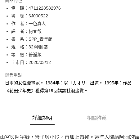
商品特色
相關說明
條 碼：4711228582976
【關於「AFTEE先享後付」】
ATM付款
AFTEE先享後付是「在收到商品之後才付款」的支付方式。 讓您購物簡單
書 號：6J000522
便利好安心！
作 者：一色真人
１．簡單：不需註冊會員、不需綁卡、不需儲值。
運送方式
譯 者：何宜叡
２．便利：只要手機號碼，簡訊認證，即可結帳。
３．安心：先確認商品／服務後，再付款。
書 系：SPP_青年館
全家取貨付款
規 格：32開/膠裝
每筆NT$80，滿NT$500(含以上)免運費
【「AFTEE先享後付」結帳流程】
１．於結帳方式選擇「AFTEE先享後付」後，將跳轉至「AFTEE先享後付」
等 級：普遍級
付款後全家取貨
結帳頁面，進行簡訊認證並確認金額後，即可完成結帳。
上市日：2020/03/12
２．訂單成立數日內，您將收到繳費通知簡訊。
每筆NT$80，滿NT$500(含以上)免運費
３．收到繳費通知簡訊後14天內，點擊此簡訊中的連結，可透過四大超商／
銷售重點
ATM／網路銀行／等多元方式進行付款，方視為交易完成。
萊爾富取貨付款
※ 請注意：結帳手續完成當下不需立刻繳費，但若您需要取消訂單，請聯絡
日本的女性漫畫家。 1984年：以「カオリ」出道。 1995年：作品
每筆NT$80，滿NT$500(含以上)免運費
購買商品的店家。未經商家同意取消之訂單仍視為有效，需透過AFTEE先享
《花田少年史》獲得第19回講談社漫畫賞。
後付繳納相關費用。
付款後萊爾富取貨
※ 交易是否成功請以「AFTEE先享後付 」之結帳頁面顯示為準，若有關於
是否繳費成功／繳費後需取消欲退款等相關疑問，請聯繫「AFTEE先享後付
每筆NT$80，滿NT$500(含以上)免運費
客戶支援中心」
https://netprotections.freshdesk.com/support/home
詳細說明
相關推薦
7-11取貨付款
【注意事項】
１．透過由恩沛科技股份有限公司提供之「AFTEE先享後付」服務完成之交
每筆NT$80，滿NT$500(含以上)免運費
易，需依本服務之必要範圍內提供個人資料，並將交易相關給付款項請求債
雨宮與阿字野，譽子與小怜，再加上蕭邦。這些人賜給阿海的舞
權轉讓予恩沛科技股份有限公司。