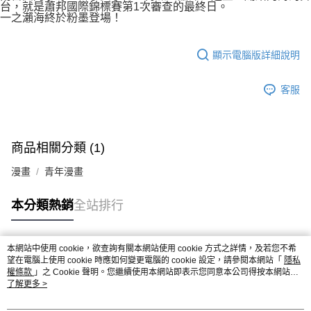
付款後7-11取貨
台，就是蕭邦國際錦標賽第1次審查的最終日。
２．關於個人資料處理事宜，請瀏覽以下網址：
一之瀨海終於粉墨登場！
每筆NT$80，滿NT$500(含以上)免運費
https://aftee.tw/terms/#terms3
３．未成年的使用者請事先徵得法定代理人或監護人之同意方可使用
宅配
「AFTEE先享後付」，若未經同意申辦者引起之損失，本公司不負相關責
顯示電腦版詳細說明
任。
每筆NT$100，滿NT$800(含以上)免運費
４．使用「AFTEE先享後付」時，將依據個別帳號之用戶狀況，依本公司即
時審查核予不同之上限額度；若仍有額度不足之情形，本公司將視審查結果
國家/地區配送
查看運費
客服
請求用戶進行身份認證。
５．嚴禁一人註冊多個帳號或使用他人資訊註冊。若發現惡意使用之情形，
恩沛科技股份有限公司將有權停止該用戶之使用額度並採取法律行動。
商品相關分類 (1)
漫畫
青年漫畫
本分類熱銷
全站排行
本網站中使用 cookie，欲查詢有關本網站使用 cookie 方式之詳情，及若您不希
熱門標籤
望在電腦上使用 cookie 時應如何變更電腦的 cookie 設定，請參閱本網站「
隱私
權條款
」之 Cookie 聲明。您繼續使用本網站即表示您同意本公司得按本網站使
用條款之 Cookie 聲明使用 cookie。
了解更多 >