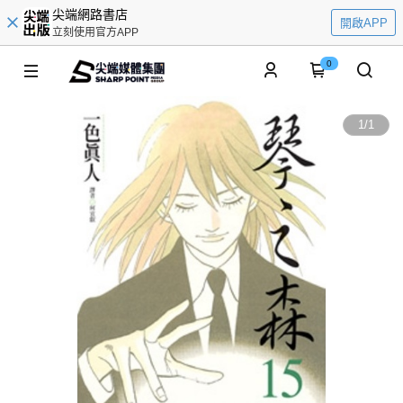
尖端網路書店
開啟APP
立刻使用官方APP
0
1
/
1