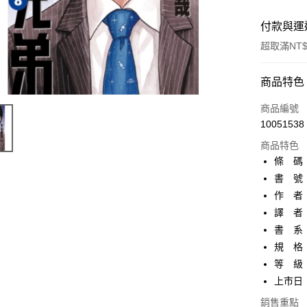
付款與運
超取滿NT$
付款方式
商品特色
信用卡一
商品編號
10051538
超商取貨
商品特色
AFTEE先
條 碼：4
相關說明
書 號：
【關於「A
作 者
ATM付款
AFTEE
便利好安
譯 者
１．簡單
書 系
２．便利
運送方式
規 格：
３．安心
等 級
全家取貨
【「AFT
上市日：2
每筆NT$8
１．於結帳
付」結帳
銷售重點