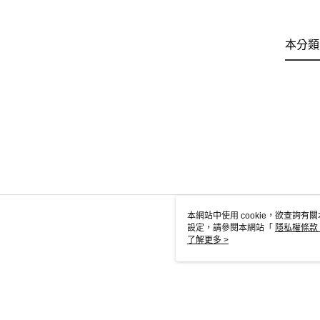
本分類
本網站中使用 cookie，欲查詢有關
設定，請參閱本網站「
隱私權條款
使用 cookie。
了解更多 >