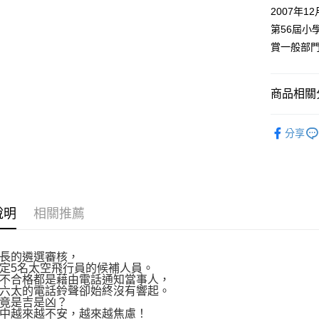
付款後全
２．訂單
2007年1
３．收到繳
每筆NT$8
第56屆小
／ATM／
※ 請注意
賞一般部
萊爾富取
絡購買商品
先享後付
每筆NT$8
※ 交易是
商品相關分
是否繳費成
付款後萊
付客戶支
每筆NT$8
漫畫
青
【注意事
分享
7-11取貨
１．透過由
交易，需
每筆NT$8
求債權轉
２．關於
付款後7-1
https://aft
每筆NT$8
３．未成
說明
相關推薦
「AFTE
宅配
任。
４．使用「
每筆NT$1
長的遴選審核，
即時審查
定5名太空飛行員的候補人員。
結果請求
國家/地區
不合格都是藉由電話通知當事人，
５．嚴禁
六太的電話鈴聲卻始終沒有響起。
形，恩沛
竟是吉是凶？
動。
中越來越不安，越來越焦慮！