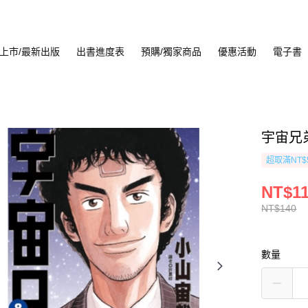
上市/最新出版
出書進度表
預購/獨家商品
優惠活動
電子書
宇宙兄弟
超取滿NT$
NT$1
NT$140
數量