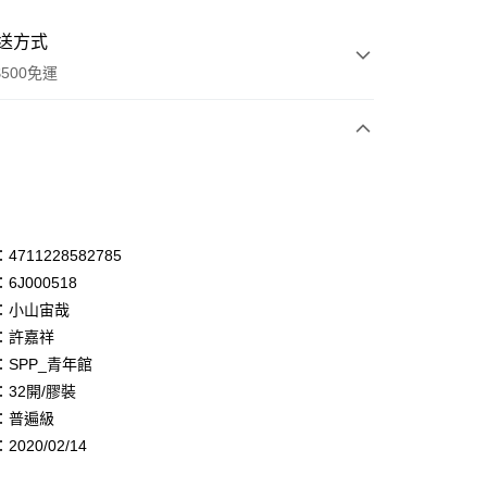
送方式
500免運
次付款
付款
享後付
711228582785
6J000518
FTEE先享後付」】
：小山宙哉
先享後付是「在收到商品之後才付款」的支付方式。 讓您購物簡單
心！
：許嘉祥
：不需註冊會員、不需綁卡、不需儲值。
：SPP_青年館
：只要手機號碼，簡訊認證，即可結帳。
32開/膠裝
：先確認商品／服務後，再付款。
：普遍級
付款
EE先享後付」結帳流程】
020/02/14
0，滿NT$500(含以上)免運費
方式選擇「AFTEE先享後付」後，將跳轉至「AFTEE先享後
頁面，進行簡訊認證並確認金額後，即可完成結帳。