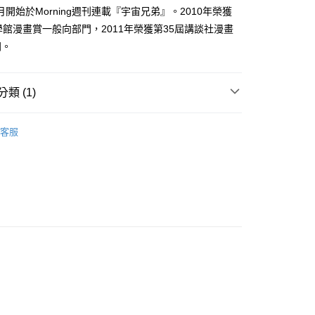
家取貨
成立數日內，您將收到繳費通知簡訊。
2月開始於Morning週刊連載『宇宙兄弟』。2010年榮獲
費通知簡訊後14天內，點擊此簡訊中的連結，可透過四大超商
0，滿NT$500(含以上)免運費
學館漫畫賞一般向部門，2011年榮獲第35屆講談社漫畫
網路銀行／等多元方式進行付款，方視為交易完成。
：結帳手續完成當下不需立刻繳費，但若您需要取消訂單，請聯
門。
貨付款
的店家。未經商家同意取消之訂單仍視為有效，需透過AFTEE
繳納相關費用。
0，滿NT$500(含以上)免運費
否成功請以「AFTEE先享後付 」之結帳頁面顯示為準，若有關於
類 (1)
功／繳費後需取消欲退款等相關疑問，請聯繫「AFTEE先享後
爾富取貨
援中心」
https://netprotections.freshdesk.com/support/home
0，滿NT$500(含以上)免運費
年漫畫
項】
客服
付款
恩沛科技股份有限公司提供之「AFTEE先享後付」服務完成之
依本服務之必要範圍內提供個人資料，並將交易相關給付款項請
0，滿NT$500(含以上)免運費
讓予恩沛科技股份有限公司。
個人資料處理事宜，請瀏覽以下網址：
1取貨
ee.tw/terms/#terms3
0，滿NT$500(含以上)免運費
年的使用者請事先徵得法定代理人或監護人之同意方可使用
E先享後付」，若未經同意申辦者引起之損失，本公司不負相關責
AFTEE先享後付」時，將依據個別帳號之用戶狀況，依本公司
00，滿NT$800(含以上)免運費
核予不同之上限額度；若仍有額度不足之情形，本公司將視審查
用戶進行身份認證。
配送
查看運費
一人註冊多個帳號或使用他人資訊註冊。若發現惡意使用之情
科技股份有限公司將有權停止該用戶之使用額度並採取法律行