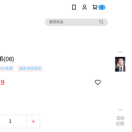
0
(08)
500免運
國家/地區配送
19
清除
紀錄