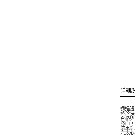
詳細
通過漫
終於決
合格與
然而，
結果究
六太心