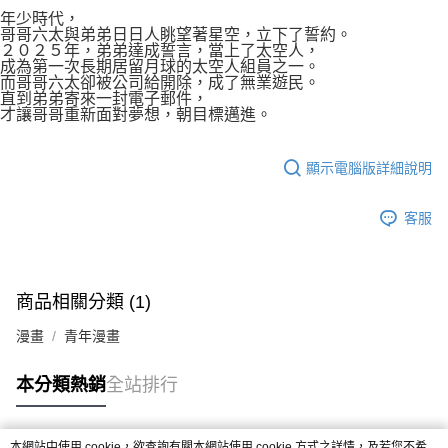
付款後7-11取貨
２．關於個人資料處理事宜，請瀏覽以下網址：
年少時代，
每筆NT$80，滿NT$500(含以上)免運費
哥哥六太與弟弟日日人眺望著星空，立下了誓約。
https://aftee.tw/terms/#terms3
２０２５年，弟弟達成誓言，當上了太空人，
３．未成年的使用者請事先徵得法定代理人或監護人之同意方可使用
宅配
成為第一次長期居留月球的太空人組員之一。
「AFTEE先享後付」，若未經同意申辦者引起之損失，本公司不負相關責
而哥哥六太卻被公司給開除，成了無業遊民。
任。
每筆NT$100，滿NT$800(含以上)免運費
直到弟弟寄來一封電子郵件，
４．使用「AFTEE先享後付」時，將依據個別帳號之用戶狀況，依本公司即
才讓哥哥重新面對夢想，朝目標邁進。
時審查核予不同之上限額度；若仍有額度不足之情形，本公司將視審查結果
國家/地區配送
查看運費
請求用戶進行身份認證。
５．嚴禁一人註冊多個帳號或使用他人資訊註冊。若發現惡意使用之情形，
顯示電腦版詳細說明
恩沛科技股份有限公司將有權停止該用戶之使用額度並採取法律行動。
客服
商品相關分類 (1)
漫畫
青年漫畫
本分類熱銷
全站排行
本網站中使用 cookie，欲查詢有關本網站使用 cookie 方式之詳情，及若您不希