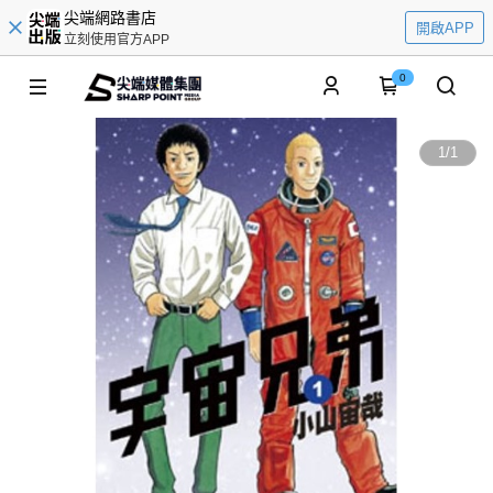
尖端網路書店
開啟APP
立刻使用官方APP
0
1
/
1