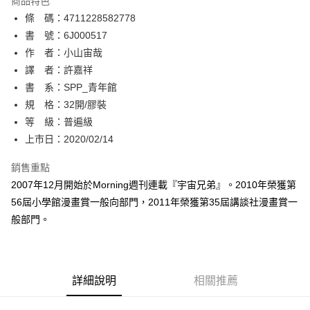
商品特色
相關說明
條 碼：4711228582778
【關於「AFTEE先享後付」】
ATM付款
AFTEE先享後付是「在收到商品之後才付款」的支付方式。 讓您購物簡單
書 號：6J000517
便利好安心！
作 者：小山宙哉
１．簡單：不需註冊會員、不需綁卡、不需儲值。
運送方式
譯 者：許嘉祥
２．便利：只要手機號碼，簡訊認證，即可結帳。
３．安心：先確認商品／服務後，再付款。
書 系：SPP_青年館
全家取貨付款
規 格：32開/膠裝
每筆NT$80，滿NT$500(含以上)免運費
【「AFTEE先享後付」結帳流程】
１．於結帳方式選擇「AFTEE先享後付」後，將跳轉至「AFTEE先享後付」
等 級：普遍級
付款後全家取貨
結帳頁面，進行簡訊認證並確認金額後，即可完成結帳。
上市日：2020/02/14
２．訂單成立數日內，您將收到繳費通知簡訊。
每筆NT$80，滿NT$500(含以上)免運費
３．收到繳費通知簡訊後14天內，點擊此簡訊中的連結，可透過四大超商／
銷售重點
ATM／網路銀行／等多元方式進行付款，方視為交易完成。
萊爾富取貨付款
※ 請注意：結帳手續完成當下不需立刻繳費，但若您需要取消訂單，請聯絡
2007年12月開始於Morning週刊連載『宇宙兄弟』。2010年榮獲第
每筆NT$80，滿NT$500(含以上)免運費
購買商品的店家。未經商家同意取消之訂單仍視為有效，需透過AFTEE先享
56屆小學館漫畫賞一般向部門，2011年榮獲第35屆講談社漫畫賞一
後付繳納相關費用。
般部門。
付款後萊爾富取貨
※ 交易是否成功請以「AFTEE先享後付 」之結帳頁面顯示為準，若有關於
是否繳費成功／繳費後需取消欲退款等相關疑問，請聯繫「AFTEE先享後付
每筆NT$80，滿NT$500(含以上)免運費
客戶支援中心」
https://netprotections.freshdesk.com/support/home
7-11取貨付款
【注意事項】
詳細說明
相關推薦
１．透過由恩沛科技股份有限公司提供之「AFTEE先享後付」服務完成之交
每筆NT$80，滿NT$500(含以上)免運費
易，需依本服務之必要範圍內提供個人資料，並將交易相關給付款項請求債
權轉讓予恩沛科技股份有限公司。