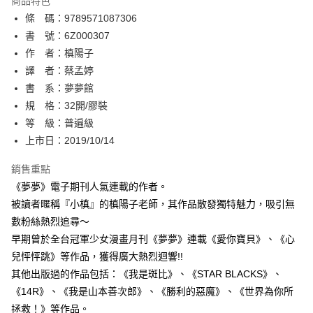
商品特色
相關說明
條 碼：9789571087306
【關於「AFTEE先享後付」】
ATM付款
AFTEE先享後付是「在收到商品之後才付款」的支付方式。 讓您購物簡單
書 號：6Z000307
便利好安心！
作 者：槙陽子
１．簡單：不需註冊會員、不需綁卡、不需儲值。
運送方式
譯 者：蔡孟婷
２．便利：只要手機號碼，簡訊認證，即可結帳。
３．安心：先確認商品／服務後，再付款。
書 系：夢夢館
全家取貨付款
規 格：32開/膠裝
每筆NT$80，滿NT$500(含以上)免運費
【「AFTEE先享後付」結帳流程】
１．於結帳方式選擇「AFTEE先享後付」後，將跳轉至「AFTEE先享後付」
等 級：普遍級
付款後全家取貨
結帳頁面，進行簡訊認證並確認金額後，即可完成結帳。
上市日：2019/10/14
２．訂單成立數日內，您將收到繳費通知簡訊。
每筆NT$80，滿NT$500(含以上)免運費
３．收到繳費通知簡訊後14天內，點擊此簡訊中的連結，可透過四大超商／
銷售重點
ATM／網路銀行／等多元方式進行付款，方視為交易完成。
萊爾富取貨付款
※ 請注意：結帳手續完成當下不需立刻繳費，但若您需要取消訂單，請聯絡
《夢夢》電子期刊人氣連載的作者。
每筆NT$80，滿NT$500(含以上)免運費
購買商品的店家。未經商家同意取消之訂單仍視為有效，需透過AFTEE先享
被讀者暱稱『小槙』的槙陽子老師，其作品散發獨特魅力，吸引無
後付繳納相關費用。
數粉絲熱烈追尋～
付款後萊爾富取貨
※ 交易是否成功請以「AFTEE先享後付 」之結帳頁面顯示為準，若有關於
是否繳費成功／繳費後需取消欲退款等相關疑問，請聯繫「AFTEE先享後付
早期曾於全台冠軍少女漫畫月刊《夢夢》連載《愛你寶貝》、《心
每筆NT$80，滿NT$500(含以上)免運費
客戶支援中心」
https://netprotections.freshdesk.com/support/home
兒怦怦跳》等作品，獲得廣大熱烈迴響!!
7-11取貨付款
其他出版過的作品包括：《我是斑比》、《STAR BLACKS》、
【注意事項】
１．透過由恩沛科技股份有限公司提供之「AFTEE先享後付」服務完成之交
每筆NT$80，滿NT$500(含以上)免運費
《14R》、《我是山本善次郎》、《勝利的惡魔》、《世界為你所
易，需依本服務之必要範圍內提供個人資料，並將交易相關給付款項請求債
拯救！》等作品。
權轉讓予恩沛科技股份有限公司。