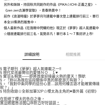
付款後7-11取貨
２．關於個人資料處理事宜，請瀏覽以下網址：
另外和妹妹‧持田秋共同創作的作品《PIKA☆ICHI-正義之星》、
每筆NT$80，滿NT$500(含以上)免運費
https://aftee.tw/terms/#terms3
《zen zen古瀨學習塾》，青春熱賣中！
３．未成年的使用者請事先徵得法定代理人或監護人之同意方可使用
宅配
前作《浪漫時鐘》於夢夢月刊連載中屢次登上連載排行前三，單行
「AFTEE先享後付」，若未經同意申辦者引起之損失，本公司不負相關責
任。
每筆NT$100，滿NT$800(含以上)免運費
本全10集熱烈販售中。
４．使用「AFTEE先享後付」時，將依據個別帳號之用戶狀況，依本公司即
個人最新作品《在我眼中閃耀的他》現正於《夢夢》超人氣連載中
時審查核予不同之上限額度；若仍有額度不足之情形，本公司將視審查結果
國家/地區配送
查看運費
請求用戶進行身份認證。
☆穩居連載排行前三名，氣勢非凡！單行本１～７集好評上市!
５．嚴禁一人註冊多個帳號或使用他人資訊註冊。若發現惡意使用之情形，
恩沛科技股份有限公司將有權停止該用戶之使用額度並採取法律行動。
詳細說明
相關推薦
§ 電子期刊《夢夢》超人氣連載之一!!
§ 現代女孩最嚮往的愛情ＮＯ﹒１♥
§ 實羽＆桐敦——即將首度迎接最火熱的夏天！頽鴥
§ ♂「妳以為我在這段關係中真的那麼游刃有餘？」
§ ♀「我對中条同學的這份心意…該用何種言語才能確實傳達
呢？」」
§ 特別收錄☆全新加筆32P☆櫻太為主角的♥番外篇《初戀》
在拒絕了櫻太的告白之後，
實羽遲遲無法開口與對方好好談談。