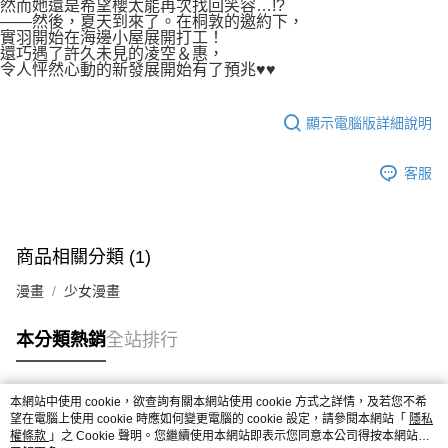
然而她還是希望櫻太能再次找回笑容…!?
——然後，夏天到來了。在桐敦的邀約下，
實羽開始在海邊小屋展開打工！
還巧遇了許久未見的凌空＆惠，
令人怦然心動的新發展開始有了預兆♥♥
顯示電腦版詳細說明
客服
商品相關分類 (1)
漫畫
少女漫畫
本分類熱銷
全站排行
本網站中使用 cookie，欲查詢有關本網站使用 cookie 方式之詳情，及若您不希
熱門標籤
望在電腦上使用 cookie 時應如何變更電腦的 cookie 設定，請參閱本網站「
隱私
權條款
」之 Cookie 聲明。您繼續使用本網站即表示您同意本公司得按本網站使