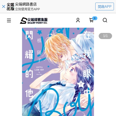
尖端網路書店
開啟APP
立刻使用官方APP
0
1
/
1