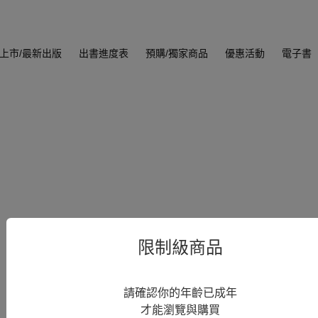
上市/最新出版
出書進度表
預購/獨家商品
優惠活動
電子書
限制級商品
請確認你的年齡已成年
才能瀏覽與購買