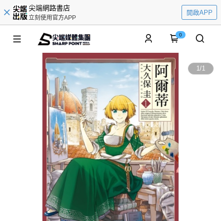
尖端網路書店
開啟APP
立刻使用官方APP
0
1
/
1