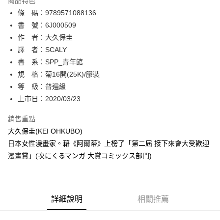
商品特色
相關說明
條 碼：9789571088136
【關於「AFTEE先享後付」】
ATM付款
AFTEE先享後付是「在收到商品之後才付款」的支付方式。 讓您購物簡單
書 號：6J000509
便利好安心！
作 者：大久保圭
１．簡單：不需註冊會員、不需綁卡、不需儲值。
運送方式
譯 者：SCALY
２．便利：只要手機號碼，簡訊認證，即可結帳。
３．安心：先確認商品／服務後，再付款。
書 系：SPP_青年館
全家取貨付款
規 格：菊16開(25K)/膠裝
每筆NT$80，滿NT$500(含以上)免運費
【「AFTEE先享後付」結帳流程】
１．於結帳方式選擇「AFTEE先享後付」後，將跳轉至「AFTEE先享後付」
等 級：普遍級
付款後全家取貨
結帳頁面，進行簡訊認證並確認金額後，即可完成結帳。
上市日：2020/03/23
２．訂單成立數日內，您將收到繳費通知簡訊。
每筆NT$80，滿NT$500(含以上)免運費
３．收到繳費通知簡訊後14天內，點擊此簡訊中的連結，可透過四大超商／
銷售重點
ATM／網路銀行／等多元方式進行付款，方視為交易完成。
萊爾富取貨付款
※ 請注意：結帳手續完成當下不需立刻繳費，但若您需要取消訂單，請聯絡
大久保圭(KEI OHKUBO)
每筆NT$80，滿NT$500(含以上)免運費
購買商品的店家。未經商家同意取消之訂單仍視為有效，需透過AFTEE先享
日本女性漫畫家。藉《阿爾蒂》上榜了「第二屆 接下來會大受歡迎
後付繳納相關費用。
漫畫賞」(次にくるマンガ 大賞コミックス部門)
付款後萊爾富取貨
※ 交易是否成功請以「AFTEE先享後付 」之結帳頁面顯示為準，若有關於
是否繳費成功／繳費後需取消欲退款等相關疑問，請聯繫「AFTEE先享後付
每筆NT$80，滿NT$500(含以上)免運費
客戶支援中心」
https://netprotections.freshdesk.com/support/home
7-11取貨付款
【注意事項】
詳細說明
相關推薦
１．透過由恩沛科技股份有限公司提供之「AFTEE先享後付」服務完成之交
每筆NT$80，滿NT$500(含以上)免運費
易，需依本服務之必要範圍內提供個人資料，並將交易相關給付款項請求債
權轉讓予恩沛科技股份有限公司。