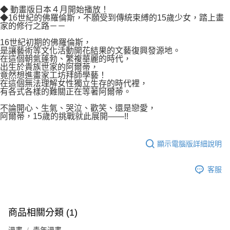
付款後7-11取貨
２．關於個人資料處理事宜，請瀏覽以下網址：
◆ 動畫版日本４月開始播放！
每筆NT$80，滿NT$500(含以上)免運費
◆16世紀的佛羅倫斯，不願受到傳統束縛的15歲少女，踏上畫
https://aftee.tw/terms/#terms3
家的修行之路－－
３．未成年的使用者請事先徵得法定代理人或監護人之同意方可使用
宅配
「AFTEE先享後付」，若未經同意申辦者引起之損失，本公司不負相關責
16世紀初期的佛羅倫斯，
任。
每筆NT$100，滿NT$800(含以上)免運費
是讓藝術等文化活動開花結果的文藝復興發源地。
４．使用「AFTEE先享後付」時，將依據個別帳號之用戶狀況，依本公司即
在這個朝氣蓬勃、繁複華麗的時代，
時審查核予不同之上限額度；若仍有額度不足之情形，本公司將視審查結果
國家/地區配送
查看運費
出生於貴族世家的阿爾蒂，
請求用戶進行身份認證。
竟然想進畫家工坊拜師學藝！
５．嚴禁一人註冊多個帳號或使用他人資訊註冊。若發現惡意使用之情形，
在這個無法理解女性獨立生存的時代裡，
有各式各樣的難關正在等著阿爾蒂。
恩沛科技股份有限公司將有權停止該用戶之使用額度並採取法律行動。
不論開心、生氣、哭泣、歡笑、還是戀愛，
阿爾蒂，15歲的挑戰就此展開——!!
顯示電腦版詳細說明
客服
商品相關分類 (1)