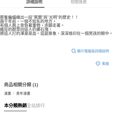
付款後7-11取貨
詳細說明
相關推薦
２．關於個人資料處理事宜，請瀏覽以下網址：
每筆NT$80，滿NT$500(含以上)免運費
https://aftee.tw/terms/#terms3
３．未成年的使用者請事先徵得法定代理人或監護人之同意方可使用
宅配
那隻蝙蝠織出一段"黑闇"與"光明"的歷史！！
「AFTEE先享後付」，若未經同意申辦者引起之損失，本公司不負相關責
兩千年前，一個不知名的地方。
任。
每筆NT$100，滿NT$800(含以上)免運費
有個人肩上背負著重物，赤腳走著。
４．使用「AFTEE先享後付」時，將依據個別帳號之用戶狀況，依本公司即
瘋狂的群眾向這人扔擲石塊，
時審查核予不同之上限額度；若仍有額度不足之情形，本公司將視審查結果
國家/地區配送
查看運費
將這人打的渾身是血。這副景象，深深烙印在一個男孩的眼中。
請求用戶進行身份認證。
５．嚴禁一人註冊多個帳號或使用他人資訊註冊。若發現惡意使用之情形，
恩沛科技股份有限公司將有權停止該用戶之使用額度並採取法律行動。
顯示電腦版詳細說明
客服
商品相關分類 (1)
漫畫
青年漫畫
本分類熱銷
全站排行