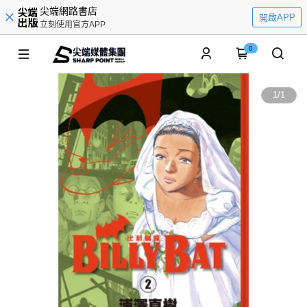
尖端網路書店
開啟APP
立刻使用官方APP
0
1
/
1