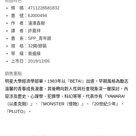
商品特色
相關說明
條 碼：4711228581832
【關於「AFTEE先享後付」】
ATM付款
AFTEE先享後付是「在收到商品之後才付款」的支付方式。 讓您購物簡單
書 號：6J000494
便利好安心！
作 者：浦澤直樹
１．簡單：不需註冊會員、不需綁卡、不需儲值。
運送方式
譯 者：許嘉祥
２．便利：只要手機號碼，簡訊認證，即可結帳。
３．安心：先確認商品／服務後，再付款。
書 系：SPP_青年館
全家取貨付款
規 格：32開/膠裝
每筆NT$80，滿NT$500(含以上)免運費
【「AFTEE先享後付」結帳流程】
１．於結帳方式選擇「AFTEE先享後付」後，將跳轉至「AFTEE先享後付」
等 級：普遍級
付款後全家取貨
結帳頁面，進行簡訊認證並確認金額後，即可完成結帳。
上市日：2019/12/05
２．訂單成立數日內，您將收到繳費通知簡訊。
每筆NT$80，滿NT$500(含以上)免運費
３．收到繳費通知簡訊後14天內，點擊此簡訊中的連結，可透過四大超商／
銷售重點
ATM／網路銀行／等多元方式進行付款，方視為交易完成。
萊爾富取貨付款
※ 請注意：結帳手續完成當下不需立刻繳費，但若您需要取消訂單，請聯絡
明星大學經濟學部畢。1983年以『BETA!』出道。早期風格為勵志
每筆NT$80，滿NT$500(含以上)免運費
購買商品的店家。未經商家同意取消之訂單仍視為有效，需透過AFTEE先享
溫馨的青春成長漫畫，其後轉向對人性與社會現象深一層探討，內
後付繳納相關費用。
容涉及歷史、心理學、犯罪學、科幻等等。代表作有『YAWARA!
付款後萊爾富取貨
※ 交易是否成功請以「AFTEE先享後付 」之結帳頁面顯示為準，若有關於
是否繳費成功／繳費後需取消欲退款等相關疑問，請聯繫「AFTEE先享後付
（以柔克剛）』、『MONSTER（怪物）』、『20世紀少年』、
每筆NT$80，滿NT$500(含以上)免運費
客戶支援中心」
https://netprotections.freshdesk.com/support/home
『PLUTO』。
7-11取貨付款
【注意事項】
１．透過由恩沛科技股份有限公司提供之「AFTEE先享後付」服務完成之交
每筆NT$80，滿NT$500(含以上)免運費
易，需依本服務之必要範圍內提供個人資料，並將交易相關給付款項請求債
權轉讓予恩沛科技股份有限公司。