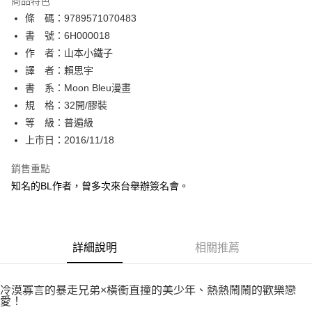
商品特色
相關說明
條 碼：9789571070483
【關於「AFTEE先享後付」】
ATM付款
AFTEE先享後付是「在收到商品之後才付款」的支付方式。 讓您購物簡單
書 號：6H000018
便利好安心！
作 者：山本小鐵子
１．簡單：不需註冊會員、不需綁卡、不需儲值。
運送方式
譯 者：賴思宇
２．便利：只要手機號碼，簡訊認證，即可結帳。
３．安心：先確認商品／服務後，再付款。
書 系：Moon Bleu漫畫
全家取貨付款
規 格：32開/膠裝
每筆NT$80，滿NT$500(含以上)免運費
【「AFTEE先享後付」結帳流程】
１．於結帳方式選擇「AFTEE先享後付」後，將跳轉至「AFTEE先享後付」
等 級：普遍級
付款後全家取貨
結帳頁面，進行簡訊認證並確認金額後，即可完成結帳。
上市日：2016/11/18
２．訂單成立數日內，您將收到繳費通知簡訊。
每筆NT$80，滿NT$500(含以上)免運費
３．收到繳費通知簡訊後14天內，點擊此簡訊中的連結，可透過四大超商／
銷售重點
ATM／網路銀行／等多元方式進行付款，方視為交易完成。
萊爾富取貨付款
※ 請注意：結帳手續完成當下不需立刻繳費，但若您需要取消訂單，請聯絡
知名的BL作者，曾多次來台舉辦簽名會。
每筆NT$80，滿NT$500(含以上)免運費
購買商品的店家。未經商家同意取消之訂單仍視為有效，需透過AFTEE先享
後付繳納相關費用。
付款後萊爾富取貨
※ 交易是否成功請以「AFTEE先享後付 」之結帳頁面顯示為準，若有關於
是否繳費成功／繳費後需取消欲退款等相關疑問，請聯繫「AFTEE先享後付
每筆NT$80，滿NT$500(含以上)免運費
詳細說明
相關推薦
客戶支援中心」
https://netprotections.freshdesk.com/support/home
7-11取貨付款
【注意事項】
１．透過由恩沛科技股份有限公司提供之「AFTEE先享後付」服務完成之交
每筆NT$80，滿NT$500(含以上)免運費
冷漠寡言的暴走兄弟×橫衝直撞的美少年、熱熱鬧鬧的歡樂戀
易，需依本服務之必要範圍內提供個人資料，並將交易相關給付款項請求債
愛！
權轉讓予恩沛科技股份有限公司。