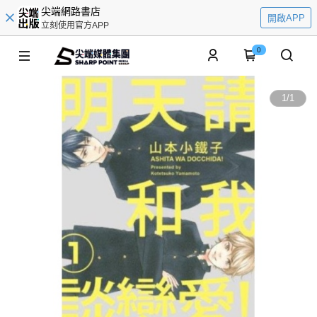
尖端網路書店
開啟APP
立刻使用官方APP
0
1
/
1