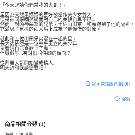
付款後7-11取貨
「今天起請你們當我的大哥！」
２．關於個人資料處理事宜，請瀏覽以下網址：
每筆NT$80，滿NT$500(含以上)免運費
https://aftee.tw/terms/#terms3
星因為天然呆媽媽的喜好被當作美少女養大，
３．未成年的使用者請事先徵得法定代理人或監護人之同意方可使用
但是被同學嘲笑過而對自己的美貌自卑不已...
宅配
「AFTEE先享後付」，若未經同意申辦者引起之損失，本公司不負相關責
然而一對凶神惡煞的兄弟‧土佐山田京一和顯搬到了他的隔壁，
任。
每筆NT$100，滿NT$800(含以上)免運費
充滿男子氣概的兩人馬上成為了他憧憬的對象。
４．使用「AFTEE先享後付」時，將依據個別帳號之用戶狀況，依本公司即
時審查核予不同之上限額度；若仍有額度不足之情形，本公司將視審查結果
就此和土佐山田兄弟混在一起的星，
國家/地區配送
查看運費
請求用戶進行身份認證。
長大後依然是一位亭亭玉立的美少年...
星發現自己喜歡上了顯，
５．嚴禁一人註冊多個帳號或使用他人資訊註冊。若發現惡意使用之情形，
但顯似乎...有討厭同性戀的傾向!?
恩沛科技股份有限公司將有權停止該用戶之使用額度並採取法律行動。
從鄰居大哥開始變成情人...
明天請和我談戀愛吧！
顯示電腦版詳細說明
客服
商品相關分類 (1)
漫畫
BL漫畫