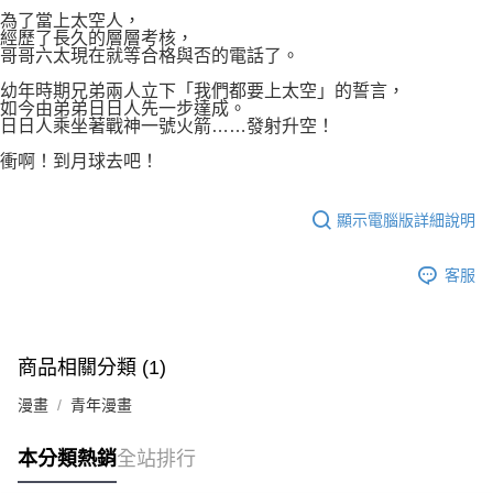
付款後7-11取貨
２．關於個人資料處理事宜，請瀏覽以下網址：
為了當上太空人，
每筆NT$80，滿NT$500(含以上)免運費
經歷了長久的層層考核，
https://aftee.tw/terms/#terms3
哥哥六太現在就等合格與否的電話了。
３．未成年的使用者請事先徵得法定代理人或監護人之同意方可使用
宅配
「AFTEE先享後付」，若未經同意申辦者引起之損失，本公司不負相關責
幼年時期兄弟兩人立下「我們都要上太空」的誓言，
任。
每筆NT$100，滿NT$800(含以上)免運費
如今由弟弟日日人先一步達成。
４．使用「AFTEE先享後付」時，將依據個別帳號之用戶狀況，依本公司即
日日人乘坐著戰神一號火箭……發射升空！
時審查核予不同之上限額度；若仍有額度不足之情形，本公司將視審查結果
國家/地區配送
查看運費
請求用戶進行身份認證。
衝啊！到月球去吧！
５．嚴禁一人註冊多個帳號或使用他人資訊註冊。若發現惡意使用之情形，
恩沛科技股份有限公司將有權停止該用戶之使用額度並採取法律行動。
顯示電腦版詳細說明
客服
商品相關分類 (1)
漫畫
青年漫畫
本分類熱銷
全站排行