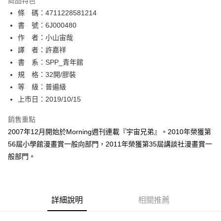
商品特色
相關說明
條 碼：4711228581214
【關於「AFTEE先享後付」】
ATM付款
AFTEE先享後付是「在收到商品之後才付款」的支付方式。 讓您購物簡單
書 號：6J000480
便利好安心！
作 者：小山宙哉
１．簡單：不需註冊會員、不需綁卡、不需儲值。
運送方式
譯 者：許嘉祥
２．便利：只要手機號碼，簡訊認證，即可結帳。
３．安心：先確認商品／服務後，再付款。
書 系：SPP_青年館
全家取貨付款
規 格：32開/膠裝
每筆NT$80，滿NT$500(含以上)免運費
【「AFTEE先享後付」結帳流程】
１．於結帳方式選擇「AFTEE先享後付」後，將跳轉至「AFTEE先享後付」
等 級：普遍級
付款後全家取貨
結帳頁面，進行簡訊認證並確認金額後，即可完成結帳。
上市日：2019/10/15
２．訂單成立數日內，您將收到繳費通知簡訊。
每筆NT$80，滿NT$500(含以上)免運費
３．收到繳費通知簡訊後14天內，點擊此簡訊中的連結，可透過四大超商／
銷售重點
ATM／網路銀行／等多元方式進行付款，方視為交易完成。
萊爾富取貨付款
※ 請注意：結帳手續完成當下不需立刻繳費，但若您需要取消訂單，請聯絡
2007年12月開始於Morning週刊連載『宇宙兄弟』。2010年榮獲第
每筆NT$80，滿NT$500(含以上)免運費
購買商品的店家。未經商家同意取消之訂單仍視為有效，需透過AFTEE先享
56屆小學館漫畫賞一般向部門，2011年榮獲第35屆講談社漫畫賞一
後付繳納相關費用。
般部門。
付款後萊爾富取貨
※ 交易是否成功請以「AFTEE先享後付 」之結帳頁面顯示為準，若有關於
是否繳費成功／繳費後需取消欲退款等相關疑問，請聯繫「AFTEE先享後付
每筆NT$80，滿NT$500(含以上)免運費
客戶支援中心」
https://netprotections.freshdesk.com/support/home
7-11取貨付款
【注意事項】
詳細說明
相關推薦
１．透過由恩沛科技股份有限公司提供之「AFTEE先享後付」服務完成之交
每筆NT$80，滿NT$500(含以上)免運費
易，需依本服務之必要範圍內提供個人資料，並將交易相關給付款項請求債
權轉讓予恩沛科技股份有限公司。