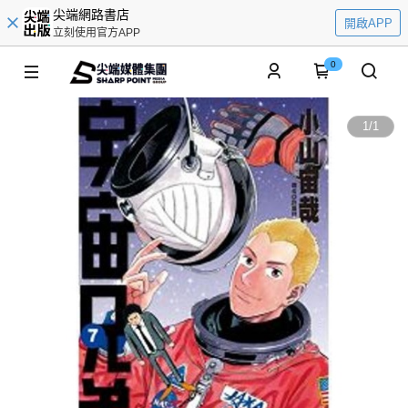
尖端網路書店
開啟APP
立刻使用官方APP
0
1
/
1