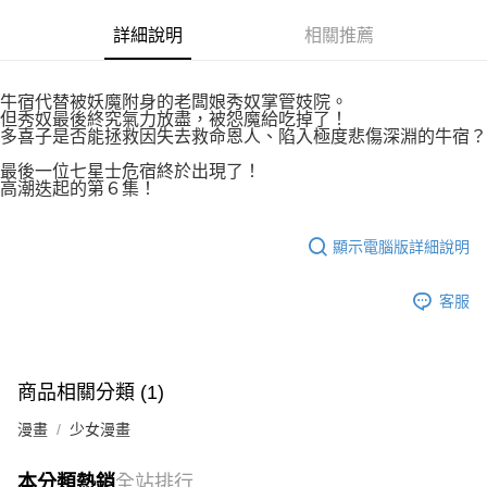
付款後7-11取貨
２．關於個人資料處理事宜，請瀏覽以下網址：
每筆NT$80，滿NT$500(含以上)免運費
詳細說明
相關推薦
https://aftee.tw/terms/#terms3
３．未成年的使用者請事先徵得法定代理人或監護人之同意方可使用
宅配
「AFTEE先享後付」，若未經同意申辦者引起之損失，本公司不負相關責
任。
每筆NT$100，滿NT$800(含以上)免運費
牛宿代替被妖魔附身的老闆娘秀奴掌管妓院。
４．使用「AFTEE先享後付」時，將依據個別帳號之用戶狀況，依本公司即
但秀奴最後終究氣力放盡，被怨魔給吃掉了！
時審查核予不同之上限額度；若仍有額度不足之情形，本公司將視審查結果
多喜子是否能拯救因失去救命恩人、陷入極度悲傷深淵的牛宿？
國家/地區配送
查看運費
請求用戶進行身份認證。
最後一位七星士危宿終於出現了！
５．嚴禁一人註冊多個帳號或使用他人資訊註冊。若發現惡意使用之情形，
高潮迭起的第６集！
恩沛科技股份有限公司將有權停止該用戶之使用額度並採取法律行動。
顯示電腦版詳細說明
客服
商品相關分類 (1)
漫畫
少女漫畫
本分類熱銷
全站排行