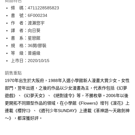
商品特色
相關說明
條 碼：4711228585823
【關於「AFTEE先享後付」】
ATM付款
AFTEE先享後付是「在收到商品之後才付款」的支付方式。 讓您購物簡單
書 號：6F000234
便利好安心！
作 者：渡瀨悠宇
１．簡單：不需註冊會員、不需綁卡、不需儲值。
運送方式
譯 者：向日葵
２．便利：只要手機號碼，簡訊認證，即可結帳。
３．安心：先確認商品／服務後，再付款。
書 系：星戀館
全家取貨付款
規 格：36開/膠裝
每筆NT$80，滿NT$500(含以上)免運費
【「AFTEE先享後付」結帳流程】
１．於結帳方式選擇「AFTEE先享後付」後，將跳轉至「AFTEE先享後付」
等 級：普遍級
付款後全家取貨
結帳頁面，進行簡訊認證並確認金額後，即可完成結帳。
上市日：2020/10/15
２．訂單成立數日內，您將收到繳費通知簡訊。
每筆NT$80，滿NT$500(含以上)免運費
３．收到繳費通知簡訊後14天內，點擊此簡訊中的連結，可透過四大超商／
銷售重點
ATM／網路銀行／等多元方式進行付款，方視為交易完成。
萊爾富取貨付款
※ 請注意：結帳手續完成當下不需立刻繳費，但若您需要取消訂單，請聯絡
1970年出生於大阪府，1988年入選小學館新人漫畫大賞少女‧女性
每筆NT$80，滿NT$500(含以上)免運費
購買商品的店家。未經商家同意取消之訂單仍視為有效，需透過AFTEE先享
部門，翌年出道，之後的作品以少女漫畫為主，代表作包括《幻夢
後付繳納相關費用。
遊戲》、《幻夢天女》、《絕對達令》等，不勝枚舉。2006年以後
付款後萊爾富取貨
※ 交易是否成功請以「AFTEE先享後付 」之結帳頁面顯示為準，若有關於
是否繳費成功／繳費後需取消欲退款等相關疑問，請聯繫「AFTEE先享後付
更開拓不同類型作品的領域，在小學館《Flowers》增刊《凜花》上
每筆NT$80，滿NT$500(含以上)免運費
客戶支援中心」
https://netprotections.freshdesk.com/support/home
連載《櫻狩》、《週刊少年SUNDAY》上連載《革神語～天啟劍神
7-11取貨付款
～》，都深獲好評。
【注意事項】
１．透過由恩沛科技股份有限公司提供之「AFTEE先享後付」服務完成之交
每筆NT$80，滿NT$500(含以上)免運費
易，需依本服務之必要範圍內提供個人資料，並將交易相關給付款項請求債
權轉讓予恩沛科技股份有限公司。