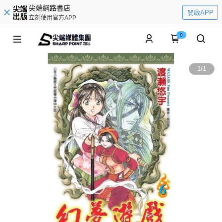
尖端網路書店
開啟APP
立刻使用官方APP
0
1
/
1