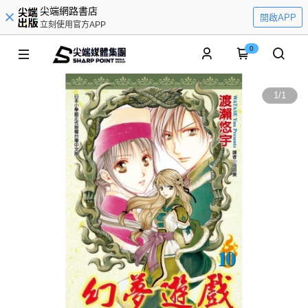
尖端網路書店
開啟APP
立刻使用官方APP
0
1
/
1