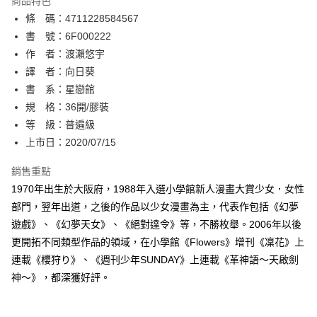
商品特色
相關說明
條 碼：4711228584567
【關於「AFTEE先享後付」】
ATM付款
AFTEE先享後付是「在收到商品之後才付款」的支付方式。 讓您購物簡單
書 號：6F000222
便利好安心！
作 者：渡瀨悠宇
１．簡單：不需註冊會員、不需綁卡、不需儲值。
運送方式
譯 者：向日葵
２．便利：只要手機號碼，簡訊認證，即可結帳。
３．安心：先確認商品／服務後，再付款。
書 系：星戀館
全家取貨付款
規 格：36開/膠裝
每筆NT$80，滿NT$500(含以上)免運費
【「AFTEE先享後付」結帳流程】
１．於結帳方式選擇「AFTEE先享後付」後，將跳轉至「AFTEE先享後付」
等 級：普遍級
付款後全家取貨
結帳頁面，進行簡訊認證並確認金額後，即可完成結帳。
上市日：2020/07/15
２．訂單成立數日內，您將收到繳費通知簡訊。
每筆NT$80，滿NT$500(含以上)免運費
３．收到繳費通知簡訊後14天內，點擊此簡訊中的連結，可透過四大超商／
銷售重點
ATM／網路銀行／等多元方式進行付款，方視為交易完成。
萊爾富取貨付款
※ 請注意：結帳手續完成當下不需立刻繳費，但若您需要取消訂單，請聯絡
1970年出生於大阪府，1988年入選小學館新人漫畫大賞少女．女性
每筆NT$80，滿NT$500(含以上)免運費
購買商品的店家。未經商家同意取消之訂單仍視為有效，需透過AFTEE先享
部門，翌年出道，之後的作品以少女漫畫為主，代表作包括《幻夢
後付繳納相關費用。
遊戲》、《幻夢天女》、《絕對達令》等，不勝枚舉。2006年以後
付款後萊爾富取貨
※ 交易是否成功請以「AFTEE先享後付 」之結帳頁面顯示為準，若有關於
是否繳費成功／繳費後需取消欲退款等相關疑問，請聯繫「AFTEE先享後付
更開拓不同類型作品的領域，在小學館《Flowers》增刊《凜花》上
每筆NT$80，滿NT$500(含以上)免運費
客戶支援中心」
https://netprotections.freshdesk.com/support/home
連載《櫻狩り》、《週刊少年SUNDAY》上連載《革神語～天啟劍
7-11取貨付款
神～》，都深獲好評。
【注意事項】
１．透過由恩沛科技股份有限公司提供之「AFTEE先享後付」服務完成之交
每筆NT$80，滿NT$500(含以上)免運費
易，需依本服務之必要範圍內提供個人資料，並將交易相關給付款項請求債
權轉讓予恩沛科技股份有限公司。