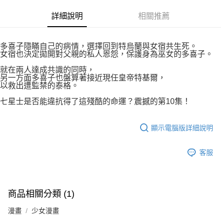
付款後7-11取貨
２．關於個人資料處理事宜，請瀏覽以下網址：
每筆NT$80，滿NT$500(含以上)免運費
詳細說明
相關推薦
https://aftee.tw/terms/#terms3
３．未成年的使用者請事先徵得法定代理人或監護人之同意方可使用
宅配
「AFTEE先享後付」，若未經同意申辦者引起之損失，本公司不負相關責
任。
每筆NT$100，滿NT$800(含以上)免運費
多喜子隱瞞自己的病情，選擇回到特烏蘭與女宿共生死。
４．使用「AFTEE先享後付」時，將依據個別帳號之用戶狀況，依本公司即
女宿也決定拋開對父親的私人恩怨，保護身為巫女的多喜子。
時審查核予不同之上限額度；若仍有額度不足之情形，本公司將視審查結果
國家/地區配送
查看運費
就在兩人達成共識的同時，
請求用戶進行身份認證。
另一方面多喜子也盤算著接近現任皇帝特基爾，
５．嚴禁一人註冊多個帳號或使用他人資訊註冊。若發現惡意使用之情形，
以救出遭監禁的泰格。
恩沛科技股份有限公司將有權停止該用戶之使用額度並採取法律行動。
七星士是否能違抗得了這殘酷的命運？震撼的第10集！
顯示電腦版詳細說明
客服
商品相關分類 (1)
漫畫
少女漫畫