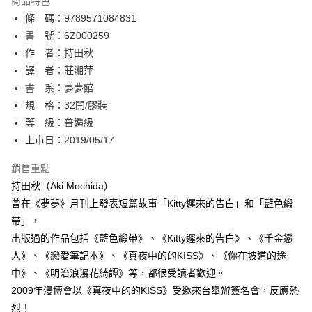
商品特色
相關說明
條 碼：9789571084831
【關於「AFTEE先享後付」】
ATM付款
AFTEE先享後付是「在收到商品之後才付款」的支付方式。 讓您購物簡單
書 號：6Z000259
便利好安心！
作 者：持田秋
１．簡單：不需註冊會員、不需綁卡、不需儲值。
運送方式
譯 者：莊湘萍
２．便利：只要手機號碼，簡訊認證，即可結帳。
３．安心：先確認商品／服務後，再付款。
書 系：夢夢館
全家取貨付款
規 格：32開/膠裝
每筆NT$80，滿NT$500(含以上)免運費
【「AFTEE先享後付」結帳流程】
１．於結帳方式選擇「AFTEE先享後付」後，將跳轉至「AFTEE先享後付」
等 級：普遍級
付款後全家取貨
結帳頁面，進行簡訊認證並確認金額後，即可完成結帳。
上市日：2019/05/17
２．訂單成立數日內，您將收到繳費通知簡訊。
每筆NT$80，滿NT$500(含以上)免運費
３．收到繳費通知簡訊後14天內，點擊此簡訊中的連結，可透過四大超商／
銷售重點
ATM／網路銀行／等多元方式進行付款，方視為交易完成。
萊爾富取貨付款
※ 請注意：結帳手續完成當下不需立刻繳費，但若您需要取消訂單，請聯絡
持田秋（Aki Mochida）
每筆NT$80，滿NT$500(含以上)免運費
購買商品的店家。未經商家同意取消之訂單仍視為有效，需透過AFTEE先享
曾在《夢夢》月刊上發表短篇故事「Kitty遲來的告白」和「藍色緞
後付繳納相關費用。
帶」，
付款後萊爾富取貨
※ 交易是否成功請以「AFTEE先享後付 」之結帳頁面顯示為準，若有關於
是否繳費成功／繳費後需取消欲退款等相關疑問，請聯繫「AFTEE先享後付
出版過的作品包括《藍色緞帶》、《Kitty遲來的告白》、《千金戀
每筆NT$80，滿NT$500(含以上)免運費
客戶支援中心」
https://netprotections.freshdesk.com/support/home
人》、《戀愛筆記本》、《真夜中的的KISS》、《你在坡道的途
7-11取貨付款
中》、《明治浪漫花綺譚》等，都很受讀者歡迎。
【注意事項】
１．透過由恩沛科技股份有限公司提供之「AFTEE先享後付」服務完成之交
每筆NT$80，滿NT$500(含以上)免運費
2009年漫博會以《真夜中的的KISS》受邀來台舉辦簽名會，反應熱
易，需依本服務之必要範圍內提供個人資料，並將交易相關給付款項請求債
烈！
權轉讓予恩沛科技股份有限公司。