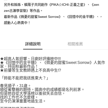
付款後7-11取貨
２．關於個人資料處理事宜，請瀏覽以下網址：
另外和姊姊‧槙陽子共同創作《PIKA☆ICHI-正義之星》、《zen
每筆NT$80，滿NT$500(含以上)免運費
https://aftee.tw/terms/#terms3
zen古瀨學習塾》等作品。
３．未成年的使用者請事先徵得法定代理人或監護人之同意方可使用
宅配
最新作品《微憂的甜蜜Sweet Sorrow》、《回憶中的金平糖》、，
「AFTEE先享後付」，若未經同意申辦者引起之損失，本公司不負相關責
任。
每筆NT$100，滿NT$800(含以上)免運費
感動人心熱賣中！
４．使用「AFTEE先享後付」時，將依據個別帳號之用戶狀況，依本公司即
時審查核予不同之上限額度；若仍有額度不足之情形，本公司將視審查結果
國家/地區配送
查看運費
請求用戶進行身份認證。
５．嚴禁一人註冊多個帳號或使用他人資訊註冊。若發現惡意使用之情形，
恩沛科技股份有限公司將有權停止該用戶之使用額度並採取法律行動。
詳細說明
相關推薦
★超高人氣迴響、日劇好評播映中!!!
★《回憶中的金平糖》、《微憂的甜蜜Sweet Sorrow》人氣作
家．持田秋最新作品！
★前優等生女教師遇上不良高中生!?
「妳能不能把我送進東大？」
春見順子，31歲。
順從著雙親的期待，國高中的成績都是名列前茅。
但是她自從大學落榜以後就失去自信，
找的工作也不怎麼樣，
至今仍渾渾噩噩地過生活。