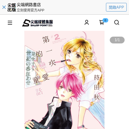
尖端網路書店
開啟APP
立刻使用官方APP
0
1
/
1