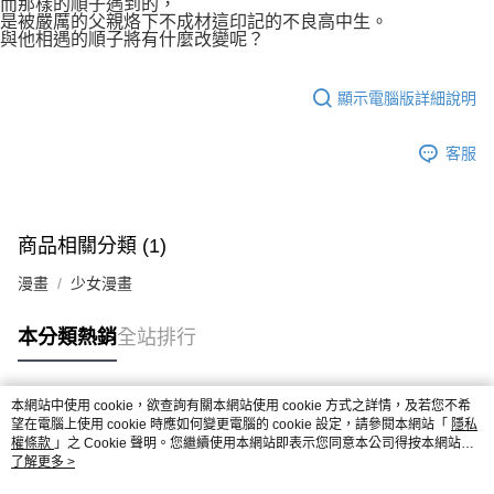
而那樣的順子遇到的，
是被嚴厲的父親烙下不成材這印記的不良高中生。
與他相遇的順子將有什麼改變呢？
顯示電腦版詳細說明
客服
商品相關分類 (1)
漫畫
少女漫畫
本分類熱銷
全站排行
本網站中使用 cookie，欲查詢有關本網站使用 cookie 方式之詳情，及若您不希
熱門標籤
望在電腦上使用 cookie 時應如何變更電腦的 cookie 設定，請參閱本網站「
隱私
權條款
」之 Cookie 聲明。您繼續使用本網站即表示您同意本公司得按本網站使
用條款之 Cookie 聲明使用 cookie。
了解更多 >