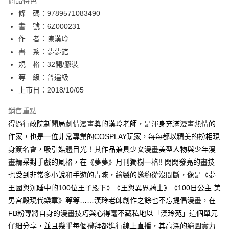
商品特色
相關說明
條 碼：9789571083490
【關於「AFTEE先享後付」】
ATM付款
AFTEE先享後付是「在收到商品之後才付款」的支付方式。 讓您購物簡單
書 號：6Z000231
便利好安心！
作 者：陳漢玲
１．簡單：不需註冊會員、不需綁卡、不需儲值。
運送方式
書 系：夢夢館
２．便利：只要手機號碼，簡訊認證，即可結帳。
３．安心：先確認商品／服務後，再付款。
規 格：32開/膠裝
全家取貨付款
等 級：普遍級
每筆NT$80，滿NT$500(含以上)免運費
【「AFTEE先享後付」結帳流程】
１．於結帳方式選擇「AFTEE先享後付」後，將跳轉至「AFTEE先享後付」
上市日：2018/10/05
付款後全家取貨
結帳頁面，進行簡訊認證並確認金額後，即可完成結帳。
２．訂單成立數日內，您將收到繳費通知簡訊。
銷售重點
每筆NT$80，滿NT$500(含以上)免運費
３．收到繳費通知簡訊後14天內，點擊此簡訊中的連結，可透過四大超商／
得過行政院新聞局劇情漫畫獎的漢玲老師，是渾身充滿漫畫熱情的
ATM／網路銀行／等多元方式進行付款，方視為交易完成。
萊爾富取貨付款
※ 請注意：結帳手續完成當下不需立刻繳費，但若您需要取消訂單，請聯絡
作家，也是一位非常專業的COSPLAY玩家，每每都以精美的扮相現
每筆NT$80，滿NT$500(含以上)免運費
購買商品的店家。未經商家同意取消之訂單仍視為有效，需透過AFTEE先享
身簽名會，吸引媒體目光！其作品兼具少女漫畫美型人物與少年漫
後付繳納相關費用。
畫精采對手戲的風格，在《夢夢》月刊獨樹一格!! 閃閃發亮的畫技
付款後萊爾富取貨
※ 交易是否成功請以「AFTEE先享後付 」之結帳頁面顯示為準，若有關於
是否繳費成功／繳費後需取消欲退款等相關疑問，請聯繫「AFTEE先享後付
也受到非常多小說和手遊的青睞，繪製的邀約從沒間斷，像是《夢
每筆NT$80，滿NT$500(含以上)免運費
客戶支援中心」
https://netprotections.freshdesk.com/support/home
王國與沉睡中的100位王子殿下》《王與異界騎士》《100日公主 美
7-11取貨付款
男宮殿現代樂章》等等……漢玲老師創作之餘也不忘提倡漫畫，在
【注意事項】
１．透過由恩沛科技股份有限公司提供之「AFTEE先享後付」服務完成之交
每筆NT$80，滿NT$500(含以上)免運費
FB粉專將自身的漫畫技巧與心得毫不藏私地以「漢玲苑」這個單元
易，需依本服務之必要範圍內提供個人資料，並將交易相關給付款項請求債
仔細分享，並且幾乎每個禮拜都進行線上直播，其高深的繪圖實力
權轉讓予恩沛科技股份有限公司。