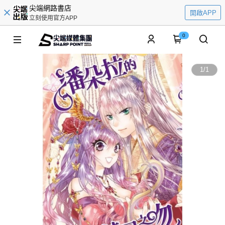
尖端網路書店
開啟APP
立刻使用官方APP
0
1
/
1