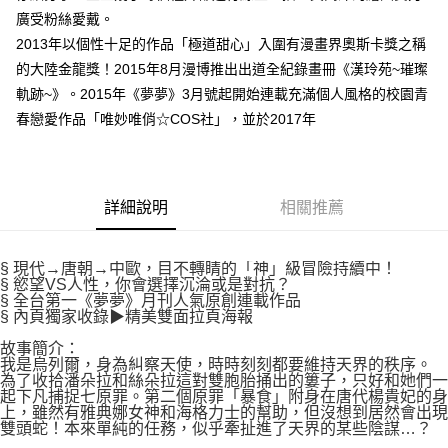
付款後7-11取貨
２．關於個人資料處理事宜，請瀏覽以下網址：
廣受粉絲愛戴。
每筆NT$80，滿NT$500(含以上)免運費
https://aftee.tw/terms/#terms3
2013年以個性十足的作品「極道甜心」入圍有漫畫界奧斯卡獎之稱
３．未成年的使用者請事先徵得法定代理人或監護人之同意方可使用
宅配
的大陸金龍獎！2015年8月漫博推出出道全紀錄畫冊《漢玲苑~璀璨
「AFTEE先享後付」，若未經同意申辦者引起之損失，本公司不負相關責
任。
每筆NT$100，滿NT$800(含以上)免運費
軌跡~》。2015年《夢夢》3月號起開始連載充滿個人風格的校園青
４．使用「AFTEE先享後付」時，將依據個別帳號之用戶狀況，依本公司即
春戀愛作品「唯妙唯俏☆COS社」，並於2017年
時審查核予不同之上限額度；若仍有額度不足之情形，本公司將視審查結果
國家/地區配送
查看運費
請求用戶進行身份認證。
５．嚴禁一人註冊多個帳號或使用他人資訊註冊。若發現惡意使用之情形，
恩沛科技股份有限公司將有權停止該用戶之使用額度並採取法律行動。
詳細說明
相關推薦
§ 現代→唐朝→中歐，目不轉睛的「神」級冒險持續中！
§ 慾望VS人性，你會選擇沉淪或是對抗？
§ 全台第一《夢夢》月刊人氣原創連載作品
§ 內頁獨家收錄▶精美雙面拉頁海報
故事簡介：
我是烏列爾，身為糾察天使，時時刻刻都要維持天界的秩序。
為了收拾潘朵拉和絲朵拉這對雙胞胎捅出的簍子，只好和她們一
起下凡捕捉七原罪。第二個原罪「暴食」附身在唐代楊貴妃的身
上，雖然有雅典娜女神和海格力士的幫助，但沒想到居然會出現
雙頭蛇！本來單純的任務，似乎牽扯進了天界的某些陰謀…？