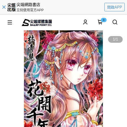
尖端網路書店
開啟APP
立刻使用官方APP
0
1
/
1