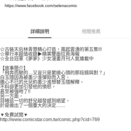
付款後7-11取貨
２．關於個人資料處理事宜，請瀏覽以下網址：
https://www.facebook.com/selenacomic
每筆NT$80，滿NT$500(含以上)免運費
https://aftee.tw/terms/#terms3
３．未成年的使用者請事先徵得法定代理人或監護人之同意方可使用
宅配
「AFTEE先享後付」，若未經同意申辦者引起之損失，本公司不負相關責
任。
每筆NT$100，滿NT$800(含以上)免運費
４．使用「AFTEE先享後付」時，將依據個別帳號之用戶狀況，依本公司即
詳細說明
相關推薦
時審查核予不同之上限額度；若仍有額度不足之情形，本公司將視審查結果
國家/地區配送
查看運費
請求用戶進行身份認證。
５．嚴禁一人註冊多個帳號或使用他人資訊註冊。若發現惡意使用之情形，
☆古裝天后林青慧精心打造，風起雲湧的第五集!!!
恩沛科技股份有限公司將有權停止該用戶之使用額度並採取法律行動。
☆單行本超值收錄▶精美雙面拉頁海報
☆全台冠軍《夢夢》少女漫畫月刊人氣連載中
【故事簡介】
「飛奔而馳的…又豈只是縈繞心頭的那段錯與對？」
白玉隱因為被墨少淮彈劾而入宮，
擔心不已的允兒約墨少淮想替玉隱解釋，
不料卻更加引發他的憤怒，
甚至被強吻了!!
另一方面，
目睹這一切的舒兒越發感到絕望，
於是做出了一個重大的決定……
▼免費試閱▼
http://www.comicstar.com.tw/comic.php?cid=769