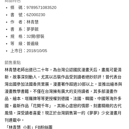
商品特色
相關說明
條 碼：9789571083520
【關於「AFTEE先享後付」】
ATM付款
AFTEE先享後付是「在收到商品之後才付款」的支付方式。 讓您購物簡單
書 號：6Z000230
便利好安心！
作 者：林青慧
１．簡單：不需註冊會員、不需綁卡、不需儲值。
運送方式
書 系：夢夢館
２．便利：只要手機號碼，簡訊認證，即可結帳。
３．安心：先確認商品／服務後，再付款。
規 格：32開/膠裝
全家取貨付款
等 級：普遍級
每筆NT$80，滿NT$500(含以上)免運費
【「AFTEE先享後付」結帳流程】
１．於結帳方式選擇「AFTEE先享後付」後，將跳轉至「AFTEE先享後付」
上市日：2018/10/05
付款後全家取貨
結帳頁面，進行簡訊認證並確認金額後，即可完成結帳。
２．訂單成立數日內，您將收到繳費通知簡訊。
銷售重點
每筆NT$80，滿NT$500(含以上)免運費
３．收到繳費通知簡訊後14天內，點擊此簡訊中的連結，可透過四大超商／
林青慧老師出道已二十年，為台灣公認國民漫畫天后，畫風可愛清
ATM／網路銀行／等多元方式進行付款，方視為交易完成。
萊爾富取貨付款
※ 請注意：結帳手續完成當下不需立刻繳費，但若您需要取消訂單，請聯絡
新，故事深刻動人，尤其以古裝作品受到讀者絕妙好評！曾代表台
每筆NT$80，滿NT$500(含以上)免運費
購買商品的店家。未經商家同意取消之訂單仍視為有效，需透過AFTEE先享
灣出國參加法國香貝里展，漫畫著作超過10部以上，並推出繪本與
後付繳納相關費用。
漫畫教學書籍，不僅在台灣擁有廣大的支持讀者，其多部漫畫作
付款後萊爾富取貨
※ 交易是否成功請以「AFTEE先享後付 」之結帳頁面顯示為準，若有關於
是否繳費成功／繳費後需取消欲退款等相關疑問，請聯繫「AFTEE先享後付
品、繪本、塔羅牌等等更授權到德國、法國、韓國、中國等海外多
每筆NT$80，滿NT$500(含以上)免運費
客戶支援中心」
https://netprotections.freshdesk.com/support/home
國。最新作品「花開千年」，其揪心虐戀的情節、刻畫精緻的古代
7-11取貨付款
風情，深受讀者喜愛！現正於台灣銷售第一的《夢夢》少女漫畫月
【注意事項】
１．透過由恩沛科技股份有限公司提供之「AFTEE先享後付」服務完成之交
每筆NT$80，滿NT$500(含以上)免運費
刊連載中。
易，需依本服務之必要範圍內提供個人資料，並將交易相關給付款項請求債
「林青慧_小影」FB粉絲團
權轉讓予恩沛科技股份有限公司。