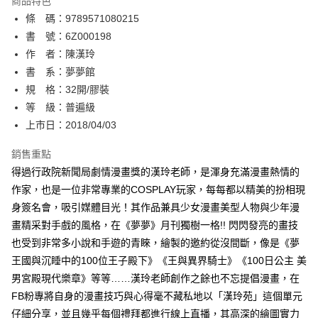
商品特色
相關說明
條 碼：9789571080215
【關於「AFTEE先享後付」】
ATM付款
AFTEE先享後付是「在收到商品之後才付款」的支付方式。 讓您購物簡單
書 號：6Z000198
便利好安心！
作 者：陳漢玲
１．簡單：不需註冊會員、不需綁卡、不需儲值。
運送方式
書 系：夢夢館
２．便利：只要手機號碼，簡訊認證，即可結帳。
３．安心：先確認商品／服務後，再付款。
規 格：32開/膠裝
全家取貨付款
等 級：普遍級
每筆NT$80，滿NT$500(含以上)免運費
【「AFTEE先享後付」結帳流程】
１．於結帳方式選擇「AFTEE先享後付」後，將跳轉至「AFTEE先享後付」
上市日：2018/04/03
付款後全家取貨
結帳頁面，進行簡訊認證並確認金額後，即可完成結帳。
２．訂單成立數日內，您將收到繳費通知簡訊。
銷售重點
每筆NT$80，滿NT$500(含以上)免運費
３．收到繳費通知簡訊後14天內，點擊此簡訊中的連結，可透過四大超商／
得過行政院新聞局劇情漫畫獎的漢玲老師，是渾身充滿漫畫熱情的
ATM／網路銀行／等多元方式進行付款，方視為交易完成。
萊爾富取貨付款
※ 請注意：結帳手續完成當下不需立刻繳費，但若您需要取消訂單，請聯絡
作家，也是一位非常專業的COSPLAY玩家，每每都以精美的扮相現
每筆NT$80，滿NT$500(含以上)免運費
購買商品的店家。未經商家同意取消之訂單仍視為有效，需透過AFTEE先享
身簽名會，吸引媒體目光！其作品兼具少女漫畫美型人物與少年漫
後付繳納相關費用。
畫精采對手戲的風格，在《夢夢》月刊獨樹一格!! 閃閃發亮的畫技
付款後萊爾富取貨
※ 交易是否成功請以「AFTEE先享後付 」之結帳頁面顯示為準，若有關於
是否繳費成功／繳費後需取消欲退款等相關疑問，請聯繫「AFTEE先享後付
也受到非常多小說和手遊的青睞，繪製的邀約從沒間斷，像是《夢
每筆NT$80，滿NT$500(含以上)免運費
客戶支援中心」
https://netprotections.freshdesk.com/support/home
王國與沉睡中的100位王子殿下》《王與異界騎士》《100日公主 美
7-11取貨付款
男宮殿現代樂章》等等……漢玲老師創作之餘也不忘提倡漫畫，在
【注意事項】
１．透過由恩沛科技股份有限公司提供之「AFTEE先享後付」服務完成之交
每筆NT$80，滿NT$500(含以上)免運費
FB粉專將自身的漫畫技巧與心得毫不藏私地以「漢玲苑」這個單元
易，需依本服務之必要範圍內提供個人資料，並將交易相關給付款項請求債
仔細分享，並且幾乎每個禮拜都進行線上直播，其高深的繪圖實力
權轉讓予恩沛科技股份有限公司。