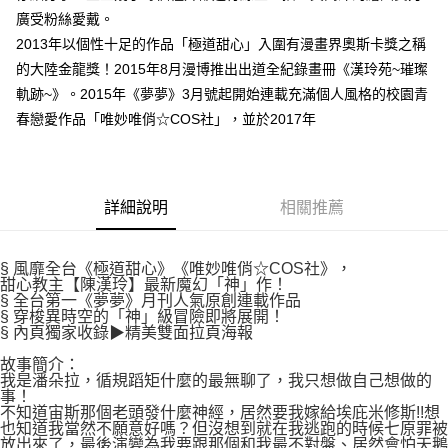
付款後7-11取貨
２．關於個人資料處理事宜，請瀏覽以下網址：
廣受粉絲愛戴。
每筆NT$80，滿NT$500(含以上)免運費
https://aftee.tw/terms/#terms3
2013年以個性十足的作品「極道甜心」入圍有漫畫界奧斯卡獎之稱
３．未成年的使用者請事先徵得法定代理人或監護人之同意方可使用
宅配
的大陸金龍獎！2015年8月漫博推出出道全紀錄畫冊《漢玲苑~璀璨
「AFTEE先享後付」，若未經同意申辦者引起之損失，本公司不負相關責
任。
每筆NT$100，滿NT$800(含以上)免運費
軌跡~》。2015年《夢夢》3月號起開始連載充滿個人風格的校園青
４．使用「AFTEE先享後付」時，將依據個別帳號之用戶狀況，依本公司即
春戀愛作品「唯妙唯俏☆COS社」，並於2017年
時審查核予不同之上限額度；若仍有額度不足之情形，本公司將視審查結果
國家/地區配送
查看運費
請求用戶進行身份認證。
５．嚴禁一人註冊多個帳號或使用他人資訊註冊。若發現惡意使用之情形，
恩沛科技股份有限公司將有權停止該用戶之使用額度並採取法律行動。
詳細說明
相關推薦
§ 風靡全台《極道甜心》《唯妙唯俏☆COS社》，
甜心教主【陳漢玲】最新魔幻「神」作！
§ 全台第一《夢夢》月刊人氣原創連載作品
§ 穿梭異時空的「神」級冒險即將展開！
§ 內頁獨家收錄▶精美雙面拉頁海報
故事簡介：
我是潘朵拉，循規蹈矩什麼的最無聊了，我只想做自己想做的
事！
不知道宙斯那個老頭發什麼神經，居然要我嫁給埃庇米修斯!!想
也知道我當然不願意好嗎？但沒想到就在我逃跑的時候七原罪被
放出來了，最後演變為我要跟那個和我最不對盤、居然會怕天鵝