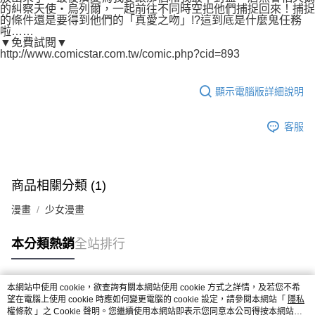
的糾察天使‧烏列爾，一起前往不同時空把他們捕捉回來！捕捉
的條件還是要得到他們的「真愛之吻」!?這到底是什麼鬼任務
啦……
▼免費試閱▼
http://www.comicstar.com.tw/comic.php?cid=893
顯示電腦版詳細說明
客服
商品相關分類 (1)
漫畫
少女漫畫
本分類熱銷
全站排行
本網站中使用 cookie，欲查詢有關本網站使用 cookie 方式之詳情，及若您不希
熱門標籤
望在電腦上使用 cookie 時應如何變更電腦的 cookie 設定，請參閱本網站「
隱私
權條款
」之 Cookie 聲明。您繼續使用本網站即表示您同意本公司得按本網站使