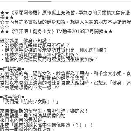
付款後7-11取貨
２．關於個人資料處理事宜，請瀏覽以下網址：
每筆NT$80，滿NT$500(含以上)免運費
https://aftee.tw/terms/#terms3
★★《拳願阿修羅》原作獻上充滿哲♀學氣息的另類搞笑健身漫
３．未成年的使用者請事先徵得法定代理人或監護人之同意方可使用
畫★★
宅配
「AFTEE先享後付」，若未經同意申辦者引起之損失，本公司不負相關責
☆☆內含許多實戰級的健身知識，想練人魚線的朋友不要錯過喔
任。
☆☆
每筆NT$100，滿NT$800(含以上)免運費
４．使用「AFTEE先享後付」時，將依據個別帳號之用戶狀況，依本公司即
★★《流汗吧！健身少女》TV動畫2019年7月開播★★
時審查核予不同之上限額度；若仍有額度不足之情形，本公司將視審查結果
國家/地區配送
查看運費
破除迷思！健身小知識：
請求用戶進行身份認證。
‧治療駝背光鍛鍊背肌是不行的？
５．嚴禁一人註冊多個帳號或使用他人資訊註冊。若發現惡意使用之情形，
‧健美選手愛擺的展示姿勢其實也是一種肌肉訓練？
恩沛科技股份有限公司將有權停止該用戶之使用額度並採取法律行動。
‧爬樓梯消耗的熱量比率和慢跑相近？
‧適當的輕微運動反而可讓疲勞回復速度加快？
■前情提要■
元氣滿滿的高二陽光女孩‧紗倉響為了甩肉，和千金大小姐‧奏
流院朱美一起加入了新開幕的健身俱樂部。
當她以為會碰上清爽的教練哥哥或大姐姐時，沒想到「健身」這
件事跟她想像的不太一樣...!?
■故事簡介■
「我們是『肌肉少女隊』！」
來自俄羅斯的留學生‧吉娜住進了響的家！
熱愛動畫、角色扮演與偶像的她
來日本的目的竟然是…
組成「肌肉訓練女高中生偶像團體（？）」！
隨著一同鍛鍊的夥伴增加，