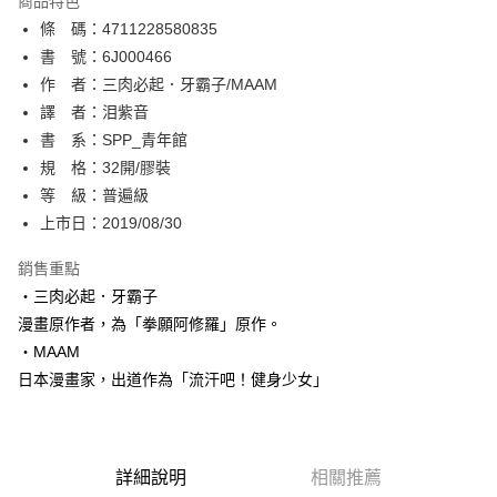
商品特色
相關說明
條 碼：4711228580835
【關於「AFTEE先享後付」】
ATM付款
AFTEE先享後付是「在收到商品之後才付款」的支付方式。 讓您購物簡單
書 號：6J000466
便利好安心！
作 者：三肉必起．牙霸子/MAAM
１．簡單：不需註冊會員、不需綁卡、不需儲值。
運送方式
譯 者：泪紫音
２．便利：只要手機號碼，簡訊認證，即可結帳。
３．安心：先確認商品／服務後，再付款。
書 系：SPP_青年館
全家取貨付款
規 格：32開/膠裝
每筆NT$80，滿NT$500(含以上)免運費
【「AFTEE先享後付」結帳流程】
１．於結帳方式選擇「AFTEE先享後付」後，將跳轉至「AFTEE先享後付」
等 級：普遍級
付款後全家取貨
結帳頁面，進行簡訊認證並確認金額後，即可完成結帳。
上市日：2019/08/30
２．訂單成立數日內，您將收到繳費通知簡訊。
每筆NT$80，滿NT$500(含以上)免運費
３．收到繳費通知簡訊後14天內，點擊此簡訊中的連結，可透過四大超商／
銷售重點
ATM／網路銀行／等多元方式進行付款，方視為交易完成。
萊爾富取貨付款
※ 請注意：結帳手續完成當下不需立刻繳費，但若您需要取消訂單，請聯絡
‧三肉必起．牙霸子
每筆NT$80，滿NT$500(含以上)免運費
購買商品的店家。未經商家同意取消之訂單仍視為有效，需透過AFTEE先享
漫畫原作者，為「拳願阿修羅」原作。
後付繳納相關費用。
‧MAAM
付款後萊爾富取貨
※ 交易是否成功請以「AFTEE先享後付 」之結帳頁面顯示為準，若有關於
是否繳費成功／繳費後需取消欲退款等相關疑問，請聯繫「AFTEE先享後付
日本漫畫家，出道作為「流汗吧！健身少女」
每筆NT$80，滿NT$500(含以上)免運費
客戶支援中心」
https://netprotections.freshdesk.com/support/home
7-11取貨付款
【注意事項】
１．透過由恩沛科技股份有限公司提供之「AFTEE先享後付」服務完成之交
每筆NT$80，滿NT$500(含以上)免運費
易，需依本服務之必要範圍內提供個人資料，並將交易相關給付款項請求債
詳細說明
相關推薦
權轉讓予恩沛科技股份有限公司。