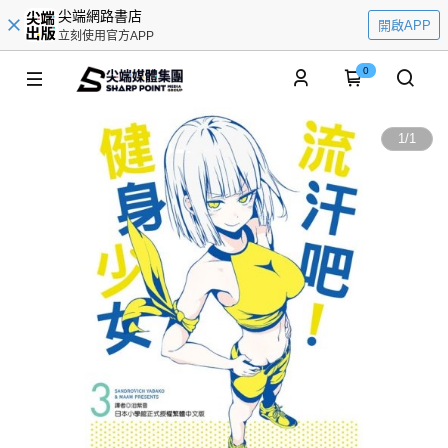
尖端網路書店
開啟APP
立刻使用官方APP
0
1
/
1