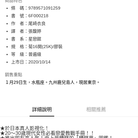
商品特色
相關說明
條 碼：9789571091259
【關於「AFTEE先享後付」】
ATM付款
AFTEE先享後付是「在收到商品之後才付款」的支付方式。 讓您購物簡單
書 號：6F000218
便利好安心！
作 者：尾崎衣良
１．簡單：不需註冊會員、不需綁卡、不需儲值。
運送方式
譯 者：張馥婷
２．便利：只要手機號碼，簡訊認證，即可結帳。
３．安心：先確認商品／服務後，再付款。
書 系：星戀館
全家取貨付款
規 格：菊16開(25K)/膠裝
每筆NT$80，滿NT$500(含以上)免運費
【「AFTEE先享後付」結帳流程】
１．於結帳方式選擇「AFTEE先享後付」後，將跳轉至「AFTEE先享後付」
等 級：普遍級
付款後全家取貨
結帳頁面，進行簡訊認證並確認金額後，即可完成結帳。
上市日：2020/10/14
２．訂單成立數日內，您將收到繳費通知簡訊。
每筆NT$80，滿NT$500(含以上)免運費
３．收到繳費通知簡訊後14天內，點擊此簡訊中的連結，可透過四大超商／
銷售重點
ATM／網路銀行／等多元方式進行付款，方視為交易完成。
萊爾富取貨付款
※ 請注意：結帳手續完成當下不需立刻繳費，但若您需要取消訂單，請聯絡
１月29日生，水瓶座。九州鹿兒島人，現居東京。
每筆NT$80，滿NT$500(含以上)免運費
購買商品的店家。未經商家同意取消之訂單仍視為有效，需透過AFTEE先享
後付繳納相關費用。
付款後萊爾富取貨
※ 交易是否成功請以「AFTEE先享後付 」之結帳頁面顯示為準，若有關於
是否繳費成功／繳費後需取消欲退款等相關疑問，請聯繫「AFTEE先享後付
每筆NT$80，滿NT$500(含以上)免運費
詳細說明
相關推薦
客戶支援中心」
https://netprotections.freshdesk.com/support/home
7-11取貨付款
【注意事項】
１．透過由恩沛科技股份有限公司提供之「AFTEE先享後付」服務完成之交
每筆NT$80，滿NT$500(含以上)免運費
★於日本真人影視化！
易，需依本服務之必要範圍內提供個人資料，並將交易相關給付款項請求債
★20～30歲現代女性必看戀愛教戰手冊！！
權轉讓予恩沛科技股份有限公司。