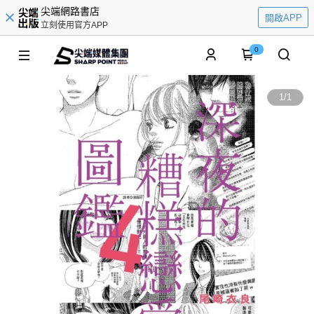
尖端網路書店
開啟APP
立刻使用官方APP
0
1
/
1