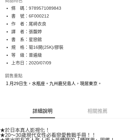
商品特色
相關說明
條 碼：9789571089843
【關於「AFTEE先享後付」】
ATM付款
AFTEE先享後付是「在收到商品之後才付款」的支付方式。 讓您購物簡單
書 號：6F000212
便利好安心！
作 者：尾崎衣良
１．簡單：不需註冊會員、不需綁卡、不需儲值。
運送方式
譯 者：張馥婷
２．便利：只要手機號碼，簡訊認證，即可結帳。
３．安心：先確認商品／服務後，再付款。
書 系：星戀館
全家取貨付款
規 格：菊16開(25K)/膠裝
每筆NT$80，滿NT$500(含以上)免運費
【「AFTEE先享後付」結帳流程】
１．於結帳方式選擇「AFTEE先享後付」後，將跳轉至「AFTEE先享後付」
等 級：普遍級
付款後全家取貨
結帳頁面，進行簡訊認證並確認金額後，即可完成結帳。
上市日：2020/07/09
２．訂單成立數日內，您將收到繳費通知簡訊。
每筆NT$80，滿NT$500(含以上)免運費
３．收到繳費通知簡訊後14天內，點擊此簡訊中的連結，可透過四大超商／
銷售重點
ATM／網路銀行／等多元方式進行付款，方視為交易完成。
萊爾富取貨付款
※ 請注意：結帳手續完成當下不需立刻繳費，但若您需要取消訂單，請聯絡
１月29日生，水瓶座。九州鹿兒島人，現居東京。
每筆NT$80，滿NT$500(含以上)免運費
購買商品的店家。未經商家同意取消之訂單仍視為有效，需透過AFTEE先享
後付繳納相關費用。
付款後萊爾富取貨
※ 交易是否成功請以「AFTEE先享後付 」之結帳頁面顯示為準，若有關於
是否繳費成功／繳費後需取消欲退款等相關疑問，請聯繫「AFTEE先享後付
每筆NT$80，滿NT$500(含以上)免運費
詳細說明
相關推薦
客戶支援中心」
https://netprotections.freshdesk.com/support/home
7-11取貨付款
【注意事項】
１．透過由恩沛科技股份有限公司提供之「AFTEE先享後付」服務完成之交
每筆NT$80，滿NT$500(含以上)免運費
★於日本真人影視化！
易，需依本服務之必要範圍內提供個人資料，並將交易相關給付款項請求債
★20～30歲現代女性必看戀愛教戰手冊！！
權轉讓予恩沛科技股份有限公司。