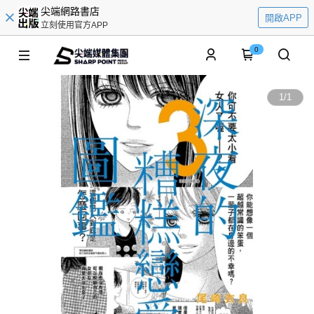
尖端網路書店
開啟APP
立刻使用官方APP
0
1
/
1