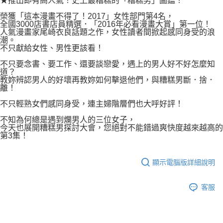
★推出即有高人氣！史上最糟糕的「糟糕男」圖鑑！
付款後7-11取貨
２．關於個人資料處理事宜，請瀏覽以下網址：
每筆NT$80，滿NT$500(含以上)免運費
榮獲「這本漫畫不得了！2017」女性部門第4名，
https://aftee.tw/terms/#terms3
全國3000店書店員精選．「2016年必看漫畫大賞」第一位！
３．未成年的使用者請事先徵得法定代理人或監護人之同意方可使用
人氣漫畫家尾崎衣良話題之作，女性讀者間掀起感同身受的浪
宅配
「AFTEE先享後付」，若未經同意申辦者引起之損失，本公司不負相關責
潮。
任。
每筆NT$100，滿NT$800(含以上)免運費
不只獻給女性、男性更該看！
４．使用「AFTEE先享後付」時，將依據個別帳號之用戶狀況，依本公司即
時審查核予不同之上限額度；若仍有額度不足之情形，本公司將視審查結果
不只要念書、要工作、還要談戀愛，遇上的男人好不好怎麼知
國家/地區配送
查看運費
請求用戶進行身份認證。
道？
教妳辨認男人的好壞再教妳如何擊退他們，與糟糕男斷．捨．
５．嚴禁一人註冊多個帳號或使用他人資訊註冊。若發現惡意使用之情形，
離！
恩沛科技股份有限公司將有權停止該用戶之使用額度並採取法律行動。
不只輕熟女們感同身受，連主婦階層們也大呼好評！
不知為何總是遇到爛男人的三位女子，
今天也展開糟糕男探討大會，您絕對不能錯過爽快度越來越高的
第3集！
顯示電腦版詳細說明
客服