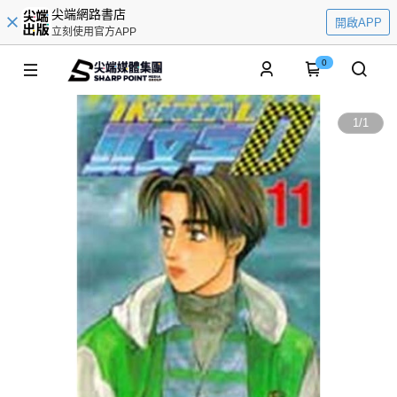
尖端網路書店
開啟APP
立刻使用官方APP
0
1
/
1