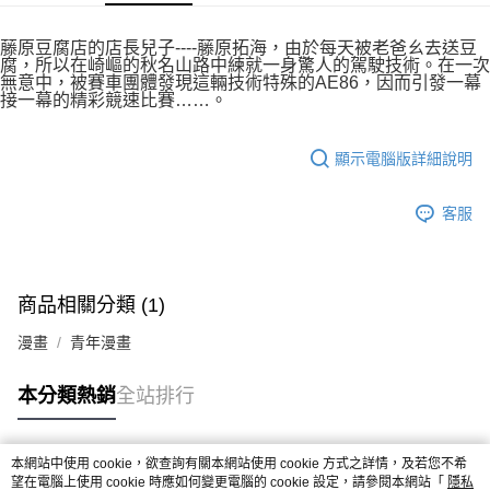
付款後7-11取貨
２．關於個人資料處理事宜，請瀏覽以下網址：
每筆NT$80，滿NT$500(含以上)免運費
https://aftee.tw/terms/#terms3
藤原豆腐店的店長兒子----藤原拓海，由於每天被老爸ㄠ去送豆
３．未成年的使用者請事先徵得法定代理人或監護人之同意方可使用
腐，所以在崎嶇的秋名山路中練就一身驚人的駕駛技術。在一次
宅配
「AFTEE先享後付」，若未經同意申辦者引起之損失，本公司不負相關責
無意中，被賽車團體發現這輛技術特殊的AE86，因而引發一幕
任。
接一幕的精彩競速比賽……。
每筆NT$100，滿NT$800(含以上)免運費
４．使用「AFTEE先享後付」時，將依據個別帳號之用戶狀況，依本公司即
時審查核予不同之上限額度；若仍有額度不足之情形，本公司將視審查結果
國家/地區配送
查看運費
請求用戶進行身份認證。
顯示電腦版詳細說明
５．嚴禁一人註冊多個帳號或使用他人資訊註冊。若發現惡意使用之情形，
恩沛科技股份有限公司將有權停止該用戶之使用額度並採取法律行動。
客服
商品相關分類 (1)
漫畫
青年漫畫
本分類熱銷
全站排行
本網站中使用 cookie，欲查詢有關本網站使用 cookie 方式之詳情，及若您不希
熱門標籤
望在電腦上使用 cookie 時應如何變更電腦的 cookie 設定，請參閱本網站「
隱私