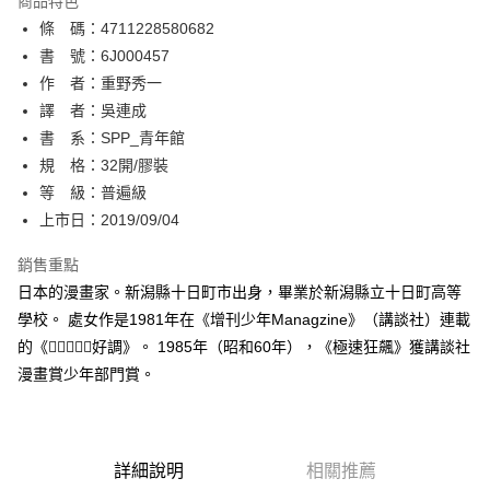
商品特色
相關說明
條 碼：4711228580682
【關於「AFTEE先享後付」】
ATM付款
AFTEE先享後付是「在收到商品之後才付款」的支付方式。 讓您購物簡單
書 號：6J000457
便利好安心！
作 者：重野秀一
１．簡單：不需註冊會員、不需綁卡、不需儲值。
運送方式
譯 者：吳連成
２．便利：只要手機號碼，簡訊認證，即可結帳。
３．安心：先確認商品／服務後，再付款。
書 系：SPP_青年館
全家取貨付款
規 格：32開/膠裝
每筆NT$80，滿NT$500(含以上)免運費
【「AFTEE先享後付」結帳流程】
１．於結帳方式選擇「AFTEE先享後付」後，將跳轉至「AFTEE先享後付」
等 級：普遍級
付款後全家取貨
結帳頁面，進行簡訊認證並確認金額後，即可完成結帳。
上市日：2019/09/04
２．訂單成立數日內，您將收到繳費通知簡訊。
每筆NT$80，滿NT$500(含以上)免運費
３．收到繳費通知簡訊後14天內，點擊此簡訊中的連結，可透過四大超商／
銷售重點
ATM／網路銀行／等多元方式進行付款，方視為交易完成。
萊爾富取貨付款
※ 請注意：結帳手續完成當下不需立刻繳費，但若您需要取消訂單，請聯絡
日本的漫畫家。新潟縣十日町市出身，畢業於新潟縣立十日町高等
每筆NT$80，滿NT$500(含以上)免運費
購買商品的店家。未經商家同意取消之訂單仍視為有效，需透過AFTEE先享
學校。 處女作是1981年在《增刊少年Managzine》（講談社）連載
後付繳納相關費用。
的《好調》。 1985年（昭和60年），《極速狂飆》獲講談社
付款後萊爾富取貨
※ 交易是否成功請以「AFTEE先享後付 」之結帳頁面顯示為準，若有關於
是否繳費成功／繳費後需取消欲退款等相關疑問，請聯繫「AFTEE先享後付
漫畫賞少年部門賞。
每筆NT$80，滿NT$500(含以上)免運費
客戶支援中心」
https://netprotections.freshdesk.com/support/home
7-11取貨付款
【注意事項】
１．透過由恩沛科技股份有限公司提供之「AFTEE先享後付」服務完成之交
每筆NT$80，滿NT$500(含以上)免運費
易，需依本服務之必要範圍內提供個人資料，並將交易相關給付款項請求債
詳細說明
相關推薦
權轉讓予恩沛科技股份有限公司。