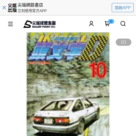
尖端網路書店
開啟APP
立刻使用官方APP
0
1
/
1