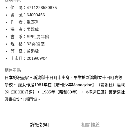
商品特色
相關說明
條 碼：4711228580675
【關於「AFTEE先享後付」】
ATM付款
AFTEE先享後付是「在收到商品之後才付款」的支付方式。 讓您購物簡單
書 號：6J000456
便利好安心！
作 者：重野秀一
１．簡單：不需註冊會員、不需綁卡、不需儲值。
運送方式
譯 者：吳達成
２．便利：只要手機號碼，簡訊認證，即可結帳。
３．安心：先確認商品／服務後，再付款。
書 系：SPP_青年館
全家取貨付款
規 格：32開/膠裝
每筆NT$80，滿NT$500(含以上)免運費
【「AFTEE先享後付」結帳流程】
１．於結帳方式選擇「AFTEE先享後付」後，將跳轉至「AFTEE先享後付」
等 級：普遍級
付款後全家取貨
結帳頁面，進行簡訊認證並確認金額後，即可完成結帳。
上市日：2019/09/04
２．訂單成立數日內，您將收到繳費通知簡訊。
每筆NT$80，滿NT$500(含以上)免運費
３．收到繳費通知簡訊後14天內，點擊此簡訊中的連結，可透過四大超商／
銷售重點
ATM／網路銀行／等多元方式進行付款，方視為交易完成。
萊爾富取貨付款
※ 請注意：結帳手續完成當下不需立刻繳費，但若您需要取消訂單，請聯絡
日本的漫畫家。新潟縣十日町市出身，畢業於新潟縣立十日町高等
每筆NT$80，滿NT$500(含以上)免運費
購買商品的店家。未經商家同意取消之訂單仍視為有效，需透過AFTEE先享
學校。 處女作是1981年在《增刊少年Managzine》（講談社）連載
後付繳納相關費用。
的《好調》。 1985年（昭和60年），《極速狂飆》獲講談社
付款後萊爾富取貨
※ 交易是否成功請以「AFTEE先享後付 」之結帳頁面顯示為準，若有關於
是否繳費成功／繳費後需取消欲退款等相關疑問，請聯繫「AFTEE先享後付
漫畫賞少年部門賞。
每筆NT$80，滿NT$500(含以上)免運費
客戶支援中心」
https://netprotections.freshdesk.com/support/home
7-11取貨付款
【注意事項】
１．透過由恩沛科技股份有限公司提供之「AFTEE先享後付」服務完成之交
每筆NT$80，滿NT$500(含以上)免運費
易，需依本服務之必要範圍內提供個人資料，並將交易相關給付款項請求債
詳細說明
相關推薦
權轉讓予恩沛科技股份有限公司。