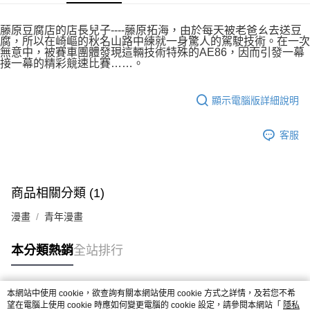
付款後7-11取貨
２．關於個人資料處理事宜，請瀏覽以下網址：
每筆NT$80，滿NT$500(含以上)免運費
https://aftee.tw/terms/#terms3
藤原豆腐店的店長兒子----藤原拓海，由於每天被老爸ㄠ去送豆
３．未成年的使用者請事先徵得法定代理人或監護人之同意方可使用
腐，所以在崎嶇的秋名山路中練就一身驚人的駕駛技術。在一次
宅配
「AFTEE先享後付」，若未經同意申辦者引起之損失，本公司不負相關責
無意中，被賽車團體發現這輛技術特殊的AE86，因而引發一幕
任。
接一幕的精彩競速比賽……。
每筆NT$100，滿NT$800(含以上)免運費
４．使用「AFTEE先享後付」時，將依據個別帳號之用戶狀況，依本公司即
時審查核予不同之上限額度；若仍有額度不足之情形，本公司將視審查結果
國家/地區配送
查看運費
請求用戶進行身份認證。
顯示電腦版詳細說明
５．嚴禁一人註冊多個帳號或使用他人資訊註冊。若發現惡意使用之情形，
恩沛科技股份有限公司將有權停止該用戶之使用額度並採取法律行動。
客服
商品相關分類 (1)
漫畫
青年漫畫
本分類熱銷
全站排行
本網站中使用 cookie，欲查詢有關本網站使用 cookie 方式之詳情，及若您不希
熱門標籤
望在電腦上使用 cookie 時應如何變更電腦的 cookie 設定，請參閱本網站「
隱私