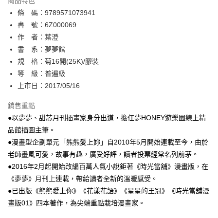
商品特色
相關說明
條 碼：9789571073941
【關於「AFTEE先享後付」】
ATM付款
AFTEE先享後付是「在收到商品之後才付款」的支付方式。 讓您購物簡單
書 號：6Z000069
便利好安心！
作 者：葉澄
１．簡單：不需註冊會員、不需綁卡、不需儲值。
運送方式
書 系：夢夢館
２．便利：只要手機號碼，簡訊認證，即可結帳。
３．安心：先確認商品／服務後，再付款。
規 格：菊16開(25K)/膠裝
全家取貨付款
等 級：普遍級
每筆NT$80，滿NT$500(含以上)免運費
【「AFTEE先享後付」結帳流程】
１．於結帳方式選擇「AFTEE先享後付」後，將跳轉至「AFTEE先享後付」
上市日：2017/05/16
付款後全家取貨
結帳頁面，進行簡訊認證並確認金額後，即可完成結帳。
２．訂單成立數日內，您將收到繳費通知簡訊。
銷售重點
每筆NT$80，滿NT$500(含以上)免運費
３．收到繳費通知簡訊後14天內，點擊此簡訊中的連結，可透過四大超商／
●以夢夢、甜芯月刊插畫家身分出道，擔任夢HONEY遊樂園線上精
ATM／網路銀行／等多元方式進行付款，方視為交易完成。
萊爾富取貨付款
※ 請注意：結帳手續完成當下不需立刻繳費，但若您需要取消訂單，請聯絡
品館插圖主筆。
每筆NT$80，滿NT$500(含以上)免運費
購買商品的店家。未經商家同意取消之訂單仍視為有效，需透過AFTEE先享
●漫畫型企劃單元「熊熊愛上妳」自2010年5月開始連載至今，由於
後付繳納相關費用。
老師畫風可愛，故事有趣，廣受好評，讀者投票經常名列前茅。
付款後萊爾富取貨
※ 交易是否成功請以「AFTEE先享後付 」之結帳頁面顯示為準，若有關於
是否繳費成功／繳費後需取消欲退款等相關疑問，請聯繫「AFTEE先享後付
●2016年2月起開始改編百萬人氣小說鉅著《時光當舖》漫畫版，在
每筆NT$80，滿NT$500(含以上)免運費
客戶支援中心」
https://netprotections.freshdesk.com/support/home
《夢夢》月刊上連載，帶給讀者全新的溫暖感受。
7-11取貨付款
●已出版《熊熊愛上你》《花漾花語》《星星的王冠》《時光當舖漫
【注意事項】
１．透過由恩沛科技股份有限公司提供之「AFTEE先享後付」服務完成之交
每筆NT$80，滿NT$500(含以上)免運費
畫版01》四本著作，為尖端重點栽培漫畫家。
易，需依本服務之必要範圍內提供個人資料，並將交易相關給付款項請求債
權轉讓予恩沛科技股份有限公司。