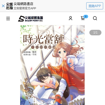
尖端網路書店
開啟APP
立刻使用官方APP
0
1
/
1