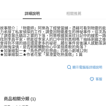
付款後7-11取貨
２．關於個人資料處理事宜，請瀏覽以下網址：
每筆NT$80，滿NT$500(含以上)免運費
https://aftee.tw/terms/#terms3
３．未成年的使用者請事先徵得法定代理人或監護人之同意方可使用
詳細說明
相關推薦
宅配
「AFTEE先享後付」，若未經同意申辦者引起之損失，本公司不負相關責
任。
每筆NT$100，滿NT$800(含以上)免運費
４．使用「AFTEE先享後付」時，將依據個別帳號之用戶狀況，依本公司即
故事簡介：「物靈師」阿樂為了經營當舖，憑藉可看到物靈的能
時審查核予不同之上限額度；若仍有額度不足之情形，本公司將視審查結果
國家/地區配送
查看運費
力承接了私家偵探的工作，調查因物靈產生的神祕事件。這次為
請求用戶進行身份認證。
了調查葉氏鎮店之寶的下落，阿樂根據葉采欣日記中的線索一路
５．嚴禁一人註冊多個帳號或使用他人資訊註冊。若發現惡意使用之情形，
找到李昌平家，他能從李家人的口中得到真相嗎？抽絲剝繭之後
恩沛科技股份有限公司將有權停止該用戶之使用額度並採取法律行動。
會得到不堪的過往還是更多的祕密…藏在事件背後讓人感動落淚
的無悔深情，是否輕輕觸動你心中某個柔軟的角落？
★加筆繪製一★「角色們的狂想曲」四格小劇場12則
★加筆繪製二★作者花絮「葉澄愛吃熱蛋糕」1 篇
顯示電腦版詳細說明
客服
商品相關分類 (1)