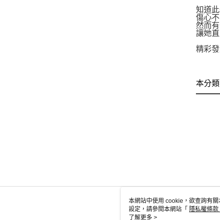
知道此
傷心不
然而有
讓她直
精彩發
本分類
本網站中使用 cookie，欲查詢有關
設定，請參閱本網站「
隱私權條款
使用 cookie。
了解更多 >