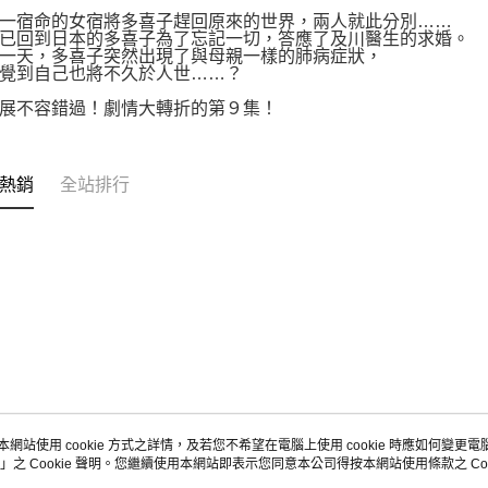
一宿命的女宿將多喜子趕回原來的世界，兩人就此分別……
已回到日本的多喜子為了忘記一切，答應了及川醫生的求婚。
一天，多喜子突然出現了與母親一樣的肺病症狀，
覺到自己也將不久於人世……？
展不容錯過！劇情大轉折的第９集！
熱銷
全站排行
本網站使用 cookie 方式之詳情，及若您不希望在電腦上使用 cookie 時應如何變更電腦的
」之 Cookie 聲明。您繼續使用本網站即表示您同意本公司得按本網站使用條款之 Coo
關於我們
客服資訊