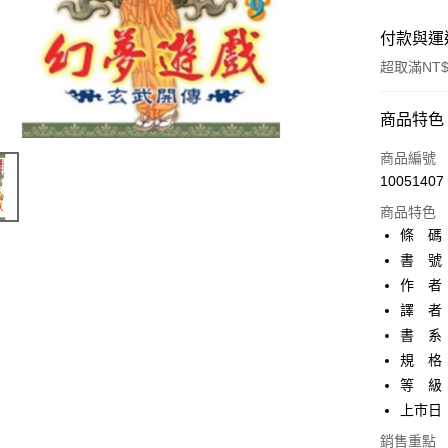
付款與運
超取滿NT$
付款方式
商品特色
信用卡一
商品編號
10051407
超商取貨
商品特色
AFTEE先
條 碼：4
相關說明
書 號：
【關於「A
作 者
ATM付款
AFTEE
便利好安
譯 者
１．簡單
書 系
２．便利
運送方式
規 格：
３．安心
等 級
全家取貨
【「AFT
上市日：2
每筆NT$8
１．於結帳
付」結帳
銷售重點