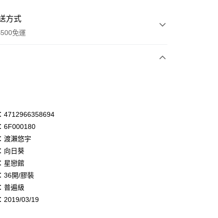
送方式
500免運
次付款
付款
享後付
712966358694
6F000180
FTEE先享後付」】
：渡瀨悠宇
先享後付是「在收到商品之後才付款」的支付方式。 讓您購物簡單
心！
：向日葵
：不需註冊會員、不需綁卡、不需儲值。
：星戀館
：只要手機號碼，簡訊認證，即可結帳。
36開/膠裝
：先確認商品／服務後，再付款。
：普遍級
付款
EE先享後付」結帳流程】
019/03/19
0，滿NT$500(含以上)免運費
方式選擇「AFTEE先享後付」後，將跳轉至「AFTEE先享後
頁面，進行簡訊認證並確認金額後，即可完成結帳。