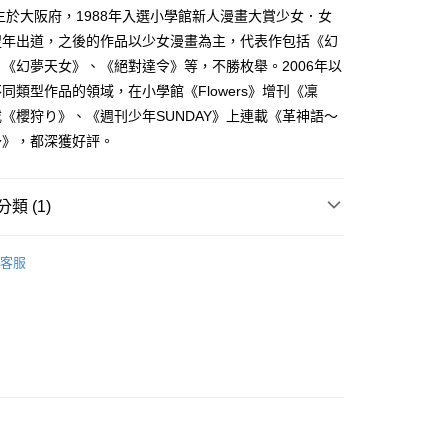
家取貨
成立數日內，您將收到繳費通知簡訊。
出生於大阪府，1988年入選小學館新人漫畫大賞少女．女
費通知簡訊後14天內，點擊此簡訊中的連結，可透過四大超商
0，滿NT$500(含以上)免運費
翌年出道，之後的作品以少女漫畫為主，代表作包括《幻
網路銀行／等多元方式進行付款，方視為交易完成。
：結帳手續完成當下不需立刻繳費，但若您需要取消訂單，請聯
《幻夢天女》、《絕對達令》等，不勝枚舉。2006年以
貨付款
的店家。未經商家同意取消之訂單仍視為有效，需透過AFTEE
同類型作品的領域，在小學館《Flowers》增刊《凜
繳納相關費用。
0，滿NT$500(含以上)免運費
否成功請以「AFTEE先享後付 」之結帳頁面顯示為準，若有關於
《櫻狩り》、《週刊少年SUNDAY》上連載《革神語～
功／繳費後需取消欲退款等相關疑問，請聯繫「AFTEE先享後
爾富取貨
～》，都深獲好評。
援中心」
https://netprotections.freshdesk.com/support/home
0，滿NT$500(含以上)免運費
項】
付款
恩沛科技股份有限公司提供之「AFTEE先享後付」服務完成之
類 (1)
依本服務之必要範圍內提供個人資料，並將交易相關給付款項請
0，滿NT$500(含以上)免運費
讓予恩沛科技股份有限公司。
女漫畫
個人資料處理事宜，請瀏覽以下網址：
1取貨
客服
ee.tw/terms/#terms3
0，滿NT$500(含以上)免運費
年的使用者請事先徵得法定代理人或監護人之同意方可使用
E先享後付」，若未經同意申辦者引起之損失，本公司不負相關責
AFTEE先享後付」時，將依據個別帳號之用戶狀況，依本公司
00，滿NT$800(含以上)免運費
核予不同之上限額度；若仍有額度不足之情形，本公司將視審查
用戶進行身份認證。
配送
查看運費
一人註冊多個帳號或使用他人資訊註冊。若發現惡意使用之情
科技股份有限公司將有權停止該用戶之使用額度並採取法律行