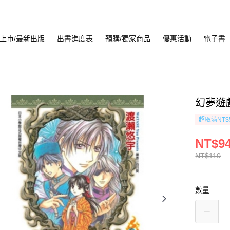
上市/最新出版
出書進度表
預購/獨家商品
優惠活動
電子書
幻夢遊戲
超取滿NT$
NT$9
NT$110
數量