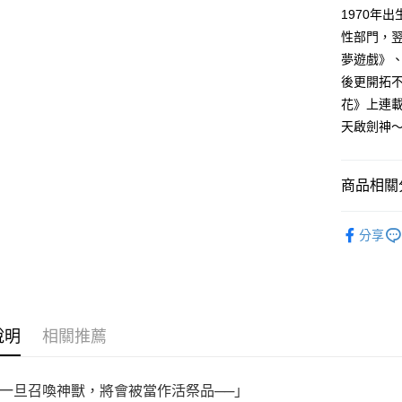
付款後全
２．訂單
1970年
３．收到繳
每筆NT$8
性部門，
／ATM／
※ 請注意
夢遊戲》、
萊爾富取
絡購買商品
後更開拓不
先享後付
每筆NT$8
※ 交易是
花》上連載
是否繳費成
付款後萊
天啟劍神
付客戶支
每筆NT$8
【注意事
7-11取貨
１．透過由
商品相關分
交易，需
每筆NT$8
求債權轉
漫畫
少
２．關於
付款後7-1
分享
https://aft
每筆NT$8
３．未成
「AFTE
宅配
任。
４．使用「
每筆NT$1
即時審查
說明
相關推薦
結果請求
國家/地區
５．嚴禁
形，恩沛
一旦召喚神獸，將會被當作活祭品──」
動。