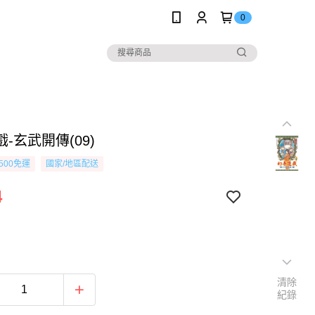
0
-玄武開傳(09)
500免運
國家/地區配送
4
清除
紀錄