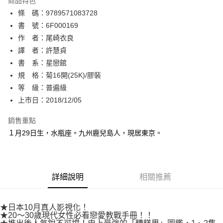
商品特色
相關說明
條 碼：9789571083728
【關於「AFTEE先享後付」】
ATM付款
AFTEE先享後付是「在收到商品之後才付款」的支付方式。 讓您購物簡單
書 號：6F000169
便利好安心！
作 者：尾崎衣良
１．簡單：不需註冊會員、不需綁卡、不需儲值。
運送方式
譯 者：許慧貞
２．便利：只要手機號碼，簡訊認證，即可結帳。
３．安心：先確認商品／服務後，再付款。
書 系：星戀館
全家取貨付款
規 格：菊16開(25K)/膠裝
每筆NT$80，滿NT$500(含以上)免運費
【「AFTEE先享後付」結帳流程】
１．於結帳方式選擇「AFTEE先享後付」後，將跳轉至「AFTEE先享後付」
等 級：普遍級
付款後全家取貨
結帳頁面，進行簡訊認證並確認金額後，即可完成結帳。
上市日：2018/12/05
２．訂單成立數日內，您將收到繳費通知簡訊。
每筆NT$80，滿NT$500(含以上)免運費
３．收到繳費通知簡訊後14天內，點擊此簡訊中的連結，可透過四大超商／
銷售重點
ATM／網路銀行／等多元方式進行付款，方視為交易完成。
萊爾富取貨付款
※ 請注意：結帳手續完成當下不需立刻繳費，但若您需要取消訂單，請聯絡
１月29日生，水瓶座。九州鹿兒島人，現居東京。
每筆NT$80，滿NT$500(含以上)免運費
購買商品的店家。未經商家同意取消之訂單仍視為有效，需透過AFTEE先享
後付繳納相關費用。
付款後萊爾富取貨
※ 交易是否成功請以「AFTEE先享後付 」之結帳頁面顯示為準，若有關於
是否繳費成功／繳費後需取消欲退款等相關疑問，請聯繫「AFTEE先享後付
每筆NT$80，滿NT$500(含以上)免運費
詳細說明
相關推薦
客戶支援中心」
https://netprotections.freshdesk.com/support/home
7-11取貨付款
【注意事項】
１．透過由恩沛科技股份有限公司提供之「AFTEE先享後付」服務完成之交
每筆NT$80，滿NT$500(含以上)免運費
★日本10月真人影視化！
易，需依本服務之必要範圍內提供個人資料，並將交易相關給付款項請求債
★20～30歲現代女性必看戀愛教戰手冊！！
權轉讓予恩沛科技股份有限公司。