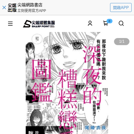
尖端網路書店
開啟APP
立刻使用官方APP
0
1
/
1