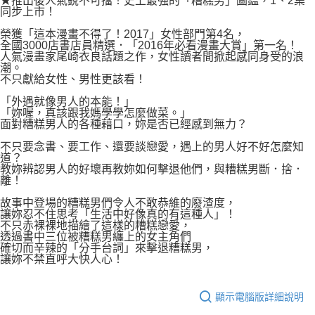
★推出後人氣銳不可擋！史上最強的「糟糕男」圖鑑，1、2集
付款後7-11取貨
同步上市！
２．關於個人資料處理事宜，請瀏覽以下網址：
每筆NT$80，滿NT$500(含以上)免運費
https://aftee.tw/terms/#terms3
榮獲「這本漫畫不得了！2017」女性部門第4名，
３．未成年的使用者請事先徵得法定代理人或監護人之同意方可使用
全國3000店書店員精選．「2016年必看漫畫大賞」第一名！
宅配
「AFTEE先享後付」，若未經同意申辦者引起之損失，本公司不負相關責
人氣漫畫家尾崎衣良話題之作，女性讀者間掀起感同身受的浪
任。
每筆NT$100，滿NT$800(含以上)免運費
潮。
４．使用「AFTEE先享後付」時，將依據個別帳號之用戶狀況，依本公司即
不只獻給女性、男性更該看！
時審查核予不同之上限額度；若仍有額度不足之情形，本公司將視審查結果
國家/地區配送
查看運費
請求用戶進行身份認證。
「外遇就像男人的本能！」
「妳喔，真該跟我媽學學怎麼做菜。」
５．嚴禁一人註冊多個帳號或使用他人資訊註冊。若發現惡意使用之情形，
面對糟糕男人的各種藉口，妳是否已經感到無力？
恩沛科技股份有限公司將有權停止該用戶之使用額度並採取法律行動。
不只要念書、要工作、還要談戀愛，遇上的男人好不好怎麼知
道？
教妳辨認男人的好壞再教妳如何擊退他們，與糟糕男斷．捨．
離！
故事中登場的糟糕男們令人不敢恭維的廢渣度，
讓妳忍不住思考「生活中好像真的有這種人」！
不只赤裸裸地描繪了這樣的糟糕戀愛，
透過書中三位被糟糕男纏上的女主角們
確切而辛辣的「分手台詞」來擊退糟糕男，
讓妳不禁直呼大快人心！
顯示電腦版詳細說明