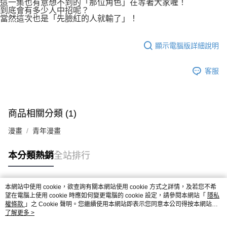
這一集也有意想不到的「那位角色」在等著大家喔！
到底會有多少人中招呢？
當然這次也是「先臉紅的人就輸了」！
顯示電腦版詳細說明
客服
商品相關分類 (1)
漫畫
青年漫畫
本分類熱銷
全站排行
本網站中使用 cookie，欲查詢有關本網站使用 cookie 方式之詳情，及若您不希
熱門標籤
望在電腦上使用 cookie 時應如何變更電腦的 cookie 設定，請參閱本網站「
隱私
權條款
」之 Cookie 聲明。您繼續使用本網站即表示您同意本公司得按本網站使
用條款之 Cookie 聲明使用 cookie。
了解更多 >