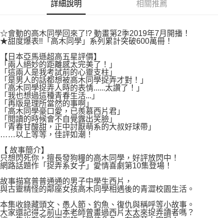
付款後7-11取貨
詳細說明
相關推薦
２．關於個人資料處理事宜，請瀏覽以下網址：
每筆NT$80，滿NT$500(含以上)免運費
https://aftee.tw/terms/#terms3
３．未成年的使用者請事先徵得法定代理人或監護人之同意方可使用
宅配
☆會動的高木同學回來了!? 動畫第2季2019年7月開播！
「AFTEE先享後付」，若未經同意申辦者引起之損失，本公司不負相關責
★甜度爆表!!「高木同學」系列累計突破600萬冊！
任。
每筆NT$100，滿NT$800(含以上)免運費
４．使用「AFTEE先享後付」時，將依據個別帳號之用戶狀況，依本公司即
【日本亞馬遜超高五星評價】
時審查核予不同之上限額度；若仍有額度不足之情形，本公司將視審查結果
國家/地區配送
查看運費
「兩人絕妙的距離感太完美了！」
請求用戶進行身份認證。
「這兩人是我考試前的心靈支柱」
５．嚴禁一人註冊多個帳號或使用他人資訊註冊。若發現惡意使用之情形，
「是男人的話都想被高木同學捉弄才對！」
恩沛科技股份有限公司將有權停止該用戶之使用額度並採取法律行動。
「高木同學捉弄人時的表情......太讚了！」
「我也想過這種青春生活...」
「再版是理所當然的事啊」
「高木同學豪口愛，已羨慕西片君」
「閱讀的時候會不自覺露出笑臉」
「青春甘酸甜，正中討厭萌系的大叔好球帶」
……以上等等，佳評如潮！
【 故事簡介】
只想閃死你，擅長發狗糧的高木同學，好評放閃中！
網路話題作「捉弄系女子」愛情喜劇第10集登場！
故事描寫普普通通的男子中學生西片，
與古靈精怪的鄰座女孩高木同學相遇後的青澀校園生活。
本集收錄藏頭文、愚人節、釣魚、復仇與稱呼等小故事。
大家還記得之前山本老師曾畫過西片太太來捉弄讀者嗎？