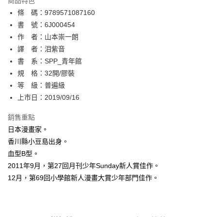
商品特色
相關說明
條 碼：9789571087160
【關於「AFTEE先享後付」】
ATM付款
AFTEE先享後付是「在收到商品之後才付款」的支付方式。 讓您購物簡單
書 號：6J000454
便利好安心！
作 者：山本崇一朗
１．簡單：不需註冊會員、不需綁卡、不需儲值。
運送方式
譯 者：泪紫音
２．便利：只要手機號碼，簡訊認證，即可結帳。
３．安心：先確認商品／服務後，再付款。
書 系：SPP_青年館
全家取貨付款
規 格：32開/膠裝
每筆NT$80，滿NT$500(含以上)免運費
【「AFTEE先享後付」結帳流程】
１．於結帳方式選擇「AFTEE先享後付」後，將跳轉至「AFTEE先享後付」
等 級：普遍級
付款後全家取貨
結帳頁面，進行簡訊認證並確認金額後，即可完成結帳。
上市日：2019/09/16
２．訂單成立數日內，您將收到繳費通知簡訊。
每筆NT$80，滿NT$500(含以上)免運費
３．收到繳費通知簡訊後14天內，點擊此簡訊中的連結，可透過四大超商／
銷售重點
ATM／網路銀行／等多元方式進行付款，方視為交易完成。
萊爾富取貨付款
※ 請注意：結帳手續完成當下不需立刻繳費，但若您需要取消訂單，請聯絡
日本漫畫家。
每筆NT$80，滿NT$500(含以上)免運費
購買商品的店家。未經商家同意取消之訂單仍視為有效，需透過AFTEE先享
香川縣小豆島出身。
後付繳納相關費用。
血型B型。
付款後萊爾富取貨
※ 交易是否成功請以「AFTEE先享後付 」之結帳頁面顯示為準，若有關於
是否繳費成功／繳費後需取消欲退款等相關疑問，請聯繫「AFTEE先享後付
2011年9月，第27回月刊少年Sunday新人賞佳作。
每筆NT$80，滿NT$500(含以上)免運費
客戶支援中心」
https://netprotections.freshdesk.com/support/home
12月，第69回小學館新人漫畫大賞少年部門佳作。
7-11取貨付款
【注意事項】
１．透過由恩沛科技股份有限公司提供之「AFTEE先享後付」服務完成之交
每筆NT$80，滿NT$500(含以上)免運費
易，需依本服務之必要範圍內提供個人資料，並將交易相關給付款項請求債
權轉讓予恩沛科技股份有限公司。