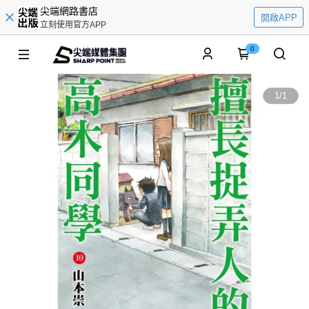
尖端網路書店
開啟APP
立刻使用官方APP
0
1
/
1