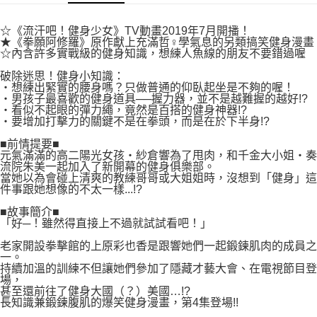
付款後7-11取貨
２．關於個人資料處理事宜，請瀏覽以下網址：
每筆NT$80，滿NT$500(含以上)免運費
https://aftee.tw/terms/#terms3
☆《流汗吧！健身少女》TV動畫2019年7月開播！
３．未成年的使用者請事先徵得法定代理人或監護人之同意方可使用
★《拳願阿修羅》原作獻上充滿哲♀學氣息的另類搞笑健身漫畫
宅配
「AFTEE先享後付」，若未經同意申辦者引起之損失，本公司不負相關責
☆內含許多實戰級的健身知識，想練人魚線的朋友不要錯過喔
任。
每筆NT$100，滿NT$800(含以上)免運費
４．使用「AFTEE先享後付」時，將依據個別帳號之用戶狀況，依本公司即
破除迷思！健身小知識：
‧想練出緊實的腰身嗎？只做普通的仰臥起坐是不夠的喔！
時審查核予不同之上限額度；若仍有額度不足之情形，本公司將視審查結果
國家/地區配送
查看運費
‧男孩子最喜歡的健身道具──握力器，並不是越難握的越好!?
請求用戶進行身份認證。
‧看似不起眼的彈力繩，竟然是百搭的健身神器!?
５．嚴禁一人註冊多個帳號或使用他人資訊註冊。若發現惡意使用之情形，
‧要增加打擊力的關鍵不是在拳頭，而是在於下半身!?
恩沛科技股份有限公司將有權停止該用戶之使用額度並採取法律行動。
■前情提要■
元氣滿滿的高二陽光女孩‧紗倉響為了甩肉，和千金大小姐‧奏
流院朱美一起加入了新開幕的健身俱樂部。
當她以為會碰上清爽的教練哥哥或大姐姐時，沒想到「健身」這
件事跟她想像的不太一樣...!?
■故事簡介■
「好─！雖然得直接上不過就試試看吧！」
老家開設拳擊館的上原彩也香是跟響她們一起鍛鍊肌肉的成員之
一。
持續加溫的訓練不但讓她們參加了隱藏才藝大會、在電視節目登
場，
甚至還前往了健身大國（？）美國…!?
長知識兼鍛鍊腹肌的爆笑健身漫畫，第4集登場!!