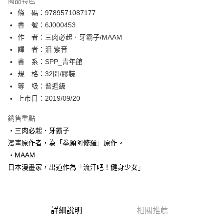
商品特色
相關說明
條 碼：9789571087177
【關於「AFTEE先享後付」】
ATM付款
AFTEE先享後付是「在收到商品之後才付款」的支付方式。 讓您購物簡單
書 號：6J000453
便利好安心！
作 者：三肉必起．牙霸子/MAAM
１．簡單：不需註冊會員、不需綁卡、不需儲值。
運送方式
譯 者：泪 紫音
２．便利：只要手機號碼，簡訊認證，即可結帳。
３．安心：先確認商品／服務後，再付款。
書 系：SPP_青年館
全家取貨付款
規 格：32開/膠裝
每筆NT$80，滿NT$500(含以上)免運費
【「AFTEE先享後付」結帳流程】
１．於結帳方式選擇「AFTEE先享後付」後，將跳轉至「AFTEE先享後付」
等 級：普遍級
付款後全家取貨
結帳頁面，進行簡訊認證並確認金額後，即可完成結帳。
上市日：2019/09/20
２．訂單成立數日內，您將收到繳費通知簡訊。
每筆NT$80，滿NT$500(含以上)免運費
３．收到繳費通知簡訊後14天內，點擊此簡訊中的連結，可透過四大超商／
銷售重點
ATM／網路銀行／等多元方式進行付款，方視為交易完成。
萊爾富取貨付款
※ 請注意：結帳手續完成當下不需立刻繳費，但若您需要取消訂單，請聯絡
‧三肉必起．牙霸子
每筆NT$80，滿NT$500(含以上)免運費
購買商品的店家。未經商家同意取消之訂單仍視為有效，需透過AFTEE先享
漫畫原作者，為「拳願阿修羅」原作。
後付繳納相關費用。
‧MAAM
付款後萊爾富取貨
※ 交易是否成功請以「AFTEE先享後付 」之結帳頁面顯示為準，若有關於
是否繳費成功／繳費後需取消欲退款等相關疑問，請聯繫「AFTEE先享後付
日本漫畫家，出道作為「流汗吧！健身少女」
每筆NT$80，滿NT$500(含以上)免運費
客戶支援中心」
https://netprotections.freshdesk.com/support/home
7-11取貨付款
【注意事項】
１．透過由恩沛科技股份有限公司提供之「AFTEE先享後付」服務完成之交
每筆NT$80，滿NT$500(含以上)免運費
易，需依本服務之必要範圍內提供個人資料，並將交易相關給付款項請求債
詳細說明
相關推薦
權轉讓予恩沛科技股份有限公司。