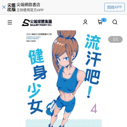
尖端網路書店
開啟APP
立刻使用官方APP
0
1
/
1