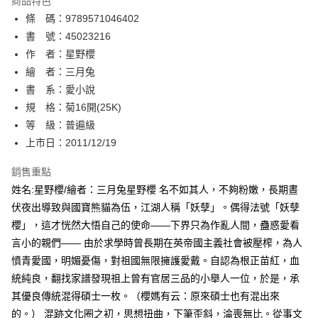
商品特色
相關說明
條 碼：9789571046402
【關於「AFTEE先享後付」】
ATM付款
AFTEE先享後付是「在收到商品之後才付款」的支付方式。 讓您購物簡單
書 號：45023216
便利好安心！
作 者：星野櫻
１．簡單：不需註冊會員、不需綁卡、不需儲值。
運送方式
繪 者：三月兔
２．便利：只要手機號碼，簡訊認證，即可結帳。
３．安心：先確認商品／服務後，再付款。
書 系：愛小說
全家取貨付款
規 格：菊16開(25K)
每筆NT$80，滿NT$500(含以上)免運費
【「AFTEE先享後付」結帳流程】
１．於結帳方式選擇「AFTEE先享後付」後，將跳轉至「AFTEE先享後付」
等 級：普遍級
付款後全家取貨
結帳頁面，進行簡訊認證並確認金額後，即可完成結帳。
上市日：2011/12/19
２．訂單成立數日內，您將收到繳費通知簡訊。
每筆NT$80，滿NT$500(含以上)免運費
３．收到繳費通知簡訊後14天內，點擊此簡訊中的連結，可透過四大超商／
銷售重點
ATM／網路銀行／等多元方式進行付款，方視為交易完成。
萊爾富取貨付款
※ 請注意：結帳手續完成當下不需立刻繳費，但若您需要取消訂單，請聯絡
姓名:星野櫻/繪者：三月兔星野櫻 名不如其人，不夠粉嫩，長期晝
每筆NT$80，滿NT$500(含以上)免運費
購買商品的店家。未經商家同意取消之訂單仍視為有效，需透過AFTEE先享
伏夜出導致與國寶熊貓為伍，江湖人稱「妖孽」。偶得法號「妖孽
後付繳納相關費用。
櫻」，這才恍然大悟自己的使命——下界只為作亂人間，蠱惑愛看
付款後萊爾富取貨
※ 交易是否成功請以「AFTEE先享後付 」之結帳頁面顯示為準，若有關於
是否繳費成功／繳費後需取消欲退款等相關疑問，請聯繫「AFTEE先享後付
言小的親們—— 由於求學時曾長期在英帝國主義社會被壓榨，為人
每筆NT$80，滿NT$500(含以上)免運費
客戶支援中心」
https://netprotections.freshdesk.com/support/home
憤青愛國，明媚憂傷，對祖國無限擁護愛戴。自認為根正苗紅，血
7-11取貨付款
統純良，翻找家譜發現祖上曾有官居三品的小舉人一位，於是，承
【注意事項】
１．透過由恩沛科技股份有限公司提供之「AFTEE先享後付」服務完成之交
每筆NT$80，滿NT$500(含以上)免運費
其優良傳統混得碩士一枚。（櫻媽有云：原來碩士也有混出來
易，需依本服務之必要範圍內提供個人資料，並將交易相關給付款項請求債
的。） 混跡文化圈之初，思想扭曲，下筆歪斜，淪喪無比。從事文
權轉讓予恩沛科技股份有限公司。