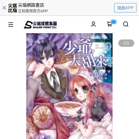
尖端網路書店
開啟APP
立刻使用官方APP
0
1
/
1