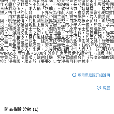
婚唄！呃，這婚能說離就離嗎？她會不會也稍微胡來了一咪咪？
作者簡介星野櫻名不如其人，不夠粉嫩，長期晝伏夜出導致與國
寶熊貓為伍，江湖人稱「妖孽」。偶得法號「妖孽櫻」，這才恍
然大悟自己的使命——下界只為作亂人間，蠱惑愛看言小的親們
——由於求學時曾長期在英帝國主義社會被壓榨，為人憤青愛
國，明媚憂傷，對祖國無限擁護愛戴。自認為根正苗紅，血統純
良，翻找家譜發現祖上曾有官居三品的小舉人一位，於是，承其
優良傳統混得碩士一枚。（櫻媽有云：原來碩士也有混出來
的。）混跡文化圈之初，思想扭曲，下筆歪斜，淪喪無比。從事
文字工作至今，寫作風格依舊扭曲且死不悔改，死乞白賴，冥頑
不靈，發誓要開闢出一條具有妖孽特色的激情澎湃之路！繪者簡
介三月兔畫風細膩浪漫，素有華麗教主之稱。1999年以短篇作
品〈一萬個冬天〉出道，之後陸續出版《情人戀人》《花翼妖精
WINGS》等作品。2008年與劇作家尹晨伊老師合作，出版《純
金貴公子》漫畫版，締創佳機！緊接著繼續合作《惡魔的仙度瑞
拉》漫畫版，現正於《夢夢》少女漫畫月刊連載中。
顯示電腦版詳細說明
客服
商品相關分類 (1)