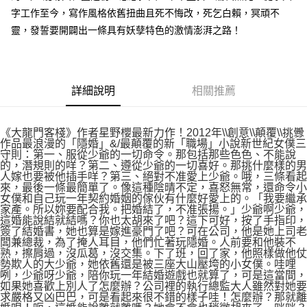
付款後7-11取貨
２．關於個人資料處理事宜，請瀏覽以下網址：
字工作至今，寫作風格依舊扭曲且死不悔改，死乞白賴，冥頑不
每筆NT$80，滿NT$500(含以上)免運費
https://aftee.tw/terms/#terms3
靈，發誓要開闢出一條具有妖孽特色的激情澎湃之路！
３．未成年的使用者請事先徵得法定代理人或監護人之同意方可使用
宅配
「AFTEE先享後付」，若未經同意申辦者引起之損失，本公司不負相關責
任。
每筆NT$100，滿NT$800(含以上)免運費
４．使用「AFTEE先享後付」時，將依據個別帳號之用戶狀況，依本公司即
時審查核予不同之上限額度；若仍有額度不足之情形，本公司將視審查結果
國家/地區配送
查看運費
詳細說明
相關推薦
請求用戶進行身份認證。
５．嚴禁一人註冊多個帳號或使用他人資訊註冊。若發現惡意使用之情形，
恩沛科技股份有限公司將有權停止該用戶之使用額度並採取法律行動。
《大龍門客棧》作者星野櫻最新力作！2012年\\創意\\顛覆\\挑釁
作品最浪漫的「隱婚」&/最顛覆的新「職場」小說新世紀女僕三
守則：第一、服從少爺的一切命令。那包括那些色色、不能說
的，潛規則的咩？第二、遵從少爺的一切喜好。那挑什麼樣的男
人嫁也要被他插手咩？第三、絕對不准愛上少爺。哦，三條看起
來，最後一條最簡單了。像這種陰晴不定，喜怒無常，還命令小
女僕和自己玩一年契約婚姻的傢伙有什麼好愛上的。「我要繼承
家產。所以妳要配合我。把婚結了，不准張揚。」少爺啊少爺，
這婚能說結就結嗎？你也太胡來了吧？這下可好，按了手指印，
簽了結婚書，她也算是嫁進豪門了吧？可在公司，他是她上司老
闆兼總裁，為了掩人耳目，他們忙著玩隱婚。人前要和他裝不
熟，擦肩過，沒瓜葛，沒交集。下了班，回了家，他照樣做他仗
勢欺人的大少爺，她依舊還是被三座大山壓垮的小女僕。哇哩
咧，少爺呀少爺，陪你玩一年結婚遊戲也就算了，可是這當間，
如果她喜歡上別人了怎麼辦？公司裡的執行總監大人雖然對她要
求嚴格又凶巴巴，可是看起來很不錯的樣子哇！怎麼辦？那就離